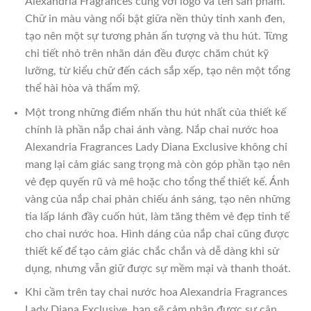
Alexandria Fragrances cùng với logo và tên sản phẩm.
Chữ in màu vàng nổi bật giữa nền thủy tinh xanh đen,
tạo nên một sự tương phản ấn tượng và thu hút. Từng
chi tiết nhỏ trên nhãn dán đều được chăm chút kỹ
lưỡng, từ kiểu chữ đến cách sắp xếp, tạo nên một tổng
thể hài hòa và thẩm mỹ.
Một trong những điểm nhấn thu hút nhất của thiết kế
chính là phần nắp chai ánh vàng. Nắp chai nước hoa
Alexandria Fragrances Lady Diana Exclusive không chỉ
mang lại cảm giác sang trọng mà còn góp phần tạo nên
vẻ đẹp quyến rũ và mê hoặc cho tổng thể thiết kế. Ánh
vàng của nắp chai phản chiếu ánh sáng, tạo nên những
tia lấp lánh đầy cuốn hút, làm tăng thêm vẻ đẹp tinh tế
cho chai nước hoa. Hình dáng của nắp chai cũng được
thiết kế để tạo cảm giác chắc chắn và dễ dàng khi sử
dụng, nhưng vẫn giữ được sự mềm mại và thanh thoát.
Khi cầm trên tay chai nước hoa Alexandria Fragrances
Lady Diana Exclusive, bạn sẽ cảm nhận được sự cân