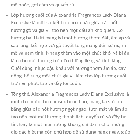
mê hoặc, gợi cảm và quyến rũ.
Lớp hương cuối của Alexandria Fragrances Lady Diana
Exclusive là một sự kết hợp hoàn hảo giữa các nốt
hương gỗ và gia vị, tạo nên một dấu ấn khó quên. Cỏ
hương bài Haiti mang lại một hương thơm đất, ấm áp và
sâu lắng, kết hợp với gỗ tuyết tùng mang đến sự mạnh
mẽ và nam tính. Nhang thêm vào một chút khói và bí ẩn,
làm cho mùi hương trở nên thiêng liêng và tĩnh lặng.
Cuối cùng, nhục đậu khấu với hương thơm ấm áp, cay
nồng, bổ sung một chút gia vị, làm cho lớp hương cuối
trở nên phức tạp và đầy lôi cuốn.
Tổng thể, Alexandria Fragrances Lady Diana Exclusive là
một chai nước hoa unisex hoàn hảo, mang lại sự cân
bằng giữa các nốt hương ngọt ngào, tươi mát và ấm áp,
tạo nên một mùi hương thanh lịch, quyến rũ và đầy tự
tin. Đây là một mùi hương không chỉ dành cho những
dịp đặc biệt mà còn phù hợp để sử dụng hàng ngày, giúp