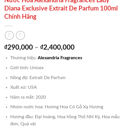
Nước Hoa Alexandria Fragrances Lady
Diana Exclusive Extrait De Parfum 100ml
Chính Hãng
Khoảng
₫
290,000
–
₫
2,400,000
giá:
Thương hiệu:
Alexandria Fragrances
từ
₫290,000
Giới tính: Unisex
đến
Nồng độ: Extrait De Parfum
₫2,400,000
Xuất xứ: USA
Năm ra mắt: 2020
Nhóm nước hoa: Hương Hoa Cỏ Gỗ Xạ Hương
Hương đầu: Đại hoàng, Hoa hồng Thổ Nhĩ Kỳ, Hoa mẫu
đơn, Quả vải