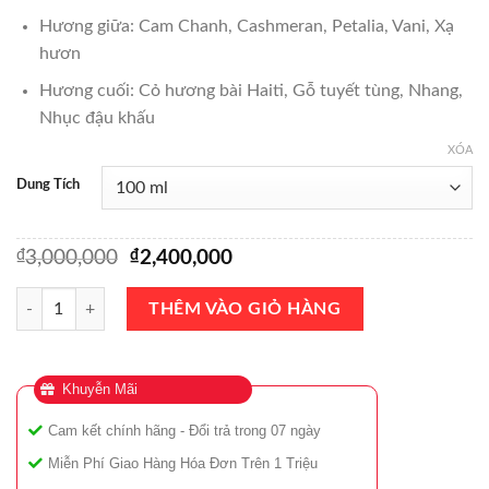
Hương giữa: Cam Chanh, Cashmeran, Petalia, Vani, Xạ
hươn
Hương cuối: Cỏ hương bài Haiti, Gỗ tuyết tùng, Nhang,
Nhục đậu khấu
XÓA
Dung Tích
₫
Giá
₫
Giá
3,000,000
2,400,000
gốc
hiện
là:
tại
Nước Hoa Alexandria Fragrances Lady Diana Exclusive Extrait De Par
THÊM VÀO GIỎ HÀNG
₫3,000,000.
là:
₫2,400,000.
Khuyễn Mãi
Cam kết chính hãng - Đổi trả trong 07 ngày
Miễn Phí Giao Hàng Hóa Đơn Trên 1 Triệu