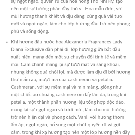
sự ngọt ngào, quyến rũ của hoa hồng Thổ Nhĩ Kỳ, tạo
nên một sự tương phản đầy thú vị. Hoa mẫu đơn, với
mùi hương thanh khiết và dịu dàng, cùng quả vải tươi
mới và ngọt ngào, làm cho lớp hương đầu trở nên phong
phú và sống động.
Khi hương đầu nước hoa Alexandria Fragrances Lady
Diana Exclusive dần phai đi, lớp hương giữa bắt đầu
xuất hiện, mang đến một sự chuyển đổi tinh tế và mềm
mại. Cam chanh mang lại sự tươi mát và sảng khoái,
nhưng không quá chói lọi, mà được làm dịu đi bởi hương
thơm ấm áp, mượt mà của cashmeran và petalia.
Cashmeran, với sự mềm mại và mịn màng, giống như
một chiếc áo choàng cashmere ôm lấy làn da, trong khi
petalia, một thành phần hương liệu tổng hợp độc đáo,
mang lại sự ngọt ngào và tươi mới, làm cho mùi hương
trở nên hiện đại và phong cách. Vani, với hương thơm
ấm áp, ngọt ngào, bổ sung một chút quyến rũ và gợi
cảm, trong khi xạ hương tạo nên một lớp hương nền đầy