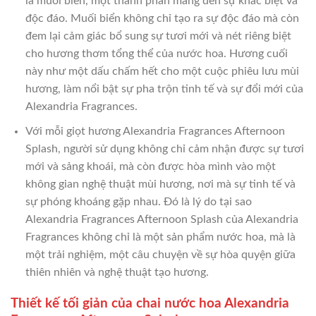
là muối biển, một thành phần mang đến sự khác biệt và
độc đáo. Muối biển không chỉ tạo ra sự độc đáo mà còn
đem lại cảm giác bổ sung sự tươi mới và nét riêng biệt
cho hương thơm tổng thể của nước hoa. Hương cuối
này như một dấu chấm hết cho một cuộc phiêu lưu mùi
hương, làm nổi bật sự pha trộn tinh tế và sự đổi mới của
Alexandria Fragrances.
Với mỗi giọt hương Alexandria Fragrances Afternoon
Splash, người sử dụng không chỉ cảm nhận được sự tươi
mới và sảng khoái, mà còn được hòa mình vào một
không gian nghệ thuật mùi hương, nơi mà sự tinh tế và
sự phóng khoáng gặp nhau. Đó là lý do tại sao
Alexandria Fragrances Afternoon Splash của Alexandria
Fragrances không chỉ là một sản phẩm nước hoa, mà là
một trải nghiệm, một câu chuyện về sự hòa quyện giữa
thiên nhiên và nghệ thuật tạo hương.
Thiết kế tối giản của chai nước hoa Alexandria