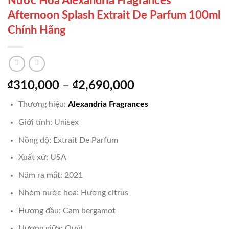
Nước Hoa Alexandria Fragrances
Afternoon Splash Extrait De Parfum 100ml
Chính Hãng
Khoảng
₫
310,000
–
₫
2,690,000
giá:
Thương hiệu:
Alexandria Fragrances
từ
₫310,000
Giới tính: Unisex
đến
Nồng độ: Extrait De Parfum
₫2,690,000
Xuất xứ: USA
Năm ra mắt: 2021
Nhóm nước hoa: Hương citrus
Hương đầu: Cam bergamot
Hương giữa: Quýt