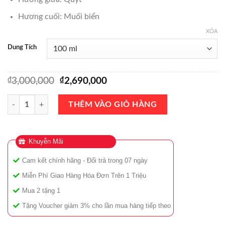
Hương cuối: Muối biển
XÓA
Dung Tích
₫
Giá
₫
Giá
3,000,000
2,690,000
gốc
hiện
là:
tại
Nước Hoa Alexandria Fragrances Afternoon Splash Extrait De Parfum
THÊM VÀO GIỎ HÀNG
₫3,000,000.
là:
₫2,690,000.
Khuyễn Mãi
Cam kết chính hãng - Đổi trả trong 07 ngày
Miễn Phí Giao Hàng Hóa Đơn Trên 1 Triệu
Mua 2 tặng 1
Tặng Voucher giảm 3% cho lần mua hàng tiếp theo