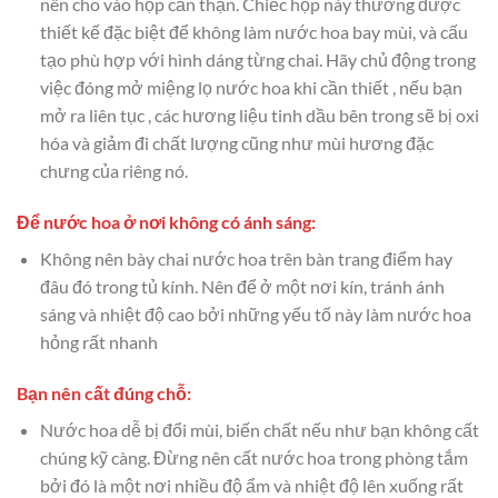
nên cho vào hộp cẩn thận. Chiếc hộp này thường được
thiết kế đặc biệt để không làm nước hoa bay mùi, và cấu
tạo phù hợp với hình dáng từng chai. Hãy chủ động trong
việc đóng mở miệng lọ nước hoa khi cần thiết , nếu bạn
mở ra liên tục , các hương liệu tinh dầu bên trong sẽ bị oxi
hóa và giảm đi chất lượng cũng như mùi hương đặc
chưng của riêng nó.
Để nước hoa ở nơi không có ánh sáng:
Không nên bày chai nước hoa trên bàn trang điểm hay
đâu đó trong tủ kính. Nên để ở một nơi kín, tránh ánh
sáng và nhiệt độ cao bởi những yếu tố này làm nước hoa
hỏng rất nhanh
Bạn nên cất đúng chỗ:
Nước hoa dễ bị đổi mùi, biến chất nếu như bạn không cất
chúng kỹ càng. Đừng nên cất nước hoa trong phòng tắm
bởi đó là một nơi nhiều độ ẩm và nhiệt độ lên xuống rất