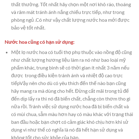
thất thường. Tốt nhất hãy chọn một nơi khô ráo, thoáng
và râm mát tránh ánh nắng chiếu trực tiếp, như trong
phòng ngủ .Có như vậy chất lượng nước hoa mới được
bảo vệ tốt nhất.
Nước hoa cũng có hạn sử dụng:
Một lọ nước hoa có tuổi thọ phụ thuộc vào nồng độ cũng
như chất lượng hương liệu làm ra nó như bao loại mỹ
phẩm khác, trung bình sẽ có thời gian ít nhất 3 năm nếu
được trong điều kiện tránh ánh và nhiệt độ cao trực
tiếpVậy nên cho dù có yêu thích đến thế nào bạn cũng
hãy mang ra mà dùng cho hết. Đừng cất mãi trong tủ để
đến dịp lấy ra thì nó đã biến chất, chẳng còn thơm tho gì
nữa rồi. Tránh việc sử dụng nước hoa đã bị biến chất và
có mùi chua, sẫm màu hơn hay có màu khác với trạng thái
ban đầu hoặc bạn chợt có cảm giác khó chịu hơn khi sử
dụng vì như thế có nghĩa là nó đã hết hạn sử dụng và
không tốt cho sức khỏe của bạn.