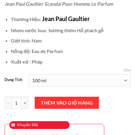
Jean Paul Gaultier Scandal Pour Homme Le Parfum
là:
tại
₫2,500,000.
là:
Jean Paul Gaultier
Thương Hiệu:
₫2,190,000.
Nhóm nước hoa: hương thơm Hổ phách gỗ
Giới tính: Nam
Nồng độ: Eau de Parfum
Xuất xứ : Pháp
XÓA
Dung Tích
Nước Hoa Jean Paul Gaultier Scandal Pour Homme Le Parfum EAU
THÊM VÀO GIỎ HÀNG
Khuyễn Mãi