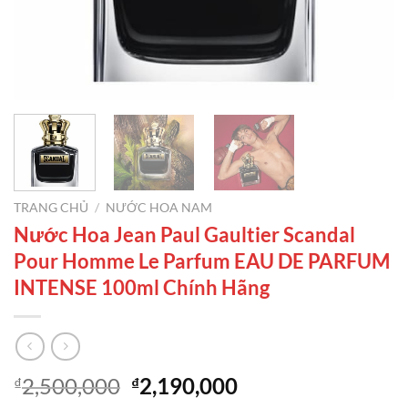
TRANG CHỦ
/
NƯỚC HOA NAM
Nước Hoa Jean Paul Gaultier Scandal
Pour Homme Le Parfum EAU DE PARFUM
INTENSE 100ml Chính Hãng
Giá
Giá
2,500,000
2,190,000
₫
₫
gốc
hiện