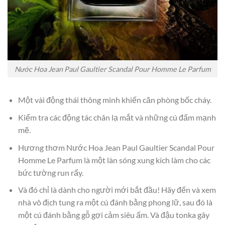
Nước Hoa Jean Paul Gaultier Scandal Pour Homme Le Parfum
Một vài động thái thông minh khiến căn phòng bốc cháy.
Kiểm tra các động tác chân lạ mắt và những cú đấm mạnh
mẽ.
Hương thơm Nước Hoa Jean Paul Gaultier Scandal Pour
Homme Le Parfum là một làn sóng xung kích làm cho các
bức tường run rẩy.
Và đó chỉ là dành cho người mới bắt đầu! Hãy đến và xem
nhà vô địch tung ra một cú đánh bằng phong lữ, sau đó là
một cú đánh bằng gỗ gợi cảm siêu ấm. Và đậu tonka gây