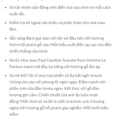
Và tất nhiên vận động viên điển trai này chơi nó một cách
xuất sắc.
Kiểm tra vỏ ngoài sân khấu và phần thân sơn mài màu
đen.
Sẵn sàng đánh gục bạn với lần xịt đầu tiên với hương
thơm hổ phách gỗ này. Một hiệu suất điện áp cao cho đến
chiến thắng của mình.
Nước Hoa Jean Paul Gaultier Scandal Pour Homme Le
Parfum mạnh mẽ đầy tai tiếng với hương gỗ ấm áp.
Vụ bê bối? Võ sĩ sexy này khiến cô ấy bất ngờ. Knock
‘chúng cho sáu với phong lữ ngọt ngào. Đấm mạnh với
phần trên của đậu tonka ngon. Kết thúc với gỗ đàn
hương gợi cảm. Chiến thuật của anh ấy luôn hoạt
động! Một chút xịt và đó là một cú knock-out. Choáng
ngợp bởi hương gỗ hổ phách gây nghiện. Một buổi biểu
diễn!