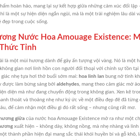
phẩm hoàn hảo, mang lại sự kết hợp giữa những cảm xúc đối lập 
ỉ là một sự hiện diện ngắn ngủi, mà là một trải nghiệm lâu dài
ẻ đẹp trong cuộc sống.
ơng Nước Hoa Amouage Existence: M
 Thức Tỉnh
 là một mùi hương dành để gây ấn tượng vội vàng. Nó là một h
 không gian nơi linh hồn con người đối thoại với chính sự tồn tạ
giác nhẹ tựa hơi thở buổi sớm mai:
hoa linh lan
bung nở tinh kh
ấy được làm bừng sáng bởi
aldehydes
, mang theo cảm giác mờ ảo
iện diện mà như đang chuyển động trong không gian. Xen kẽ tro
thanh thoát và thoảng nhẹ như ký ức về một điều đẹp đẽ đã từ
 sâu, để cảm nhận một điều gì đó rất sống – nhưng cũng rất mơ.
 hương giữa
của nước hoa Amouage Existence mở ra như một chiề
hương
xuất hiện – không dày, không nồng, mà nhẹ nhàng và linh
 một thành phần hiện đại mang sắc thái khói huyền bí và gỗ khô,