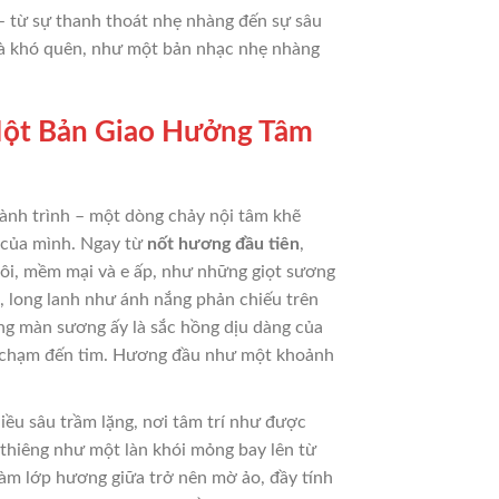
– từ sự thanh thoát nhẹ nhàng đến sự sâu
 và khó quên, như một bản nhạc nhẹ nhàng
ột Bản Giao Hưởng Tâm
ành trình – một dòng chảy nội tâm khẽ
i của mình. Ngay từ
nốt hương đầu tiên
,
ôi, mềm mại và e ấp, như những giọt sương
, long lanh như ánh nắng phản chiếu trên
ng màn sương ấy là sắc hồng dịu dàng của
ng chạm đến tim. Hương đầu như một khoảnh
u sâu trầm lặng, nơi tâm trí như được
 thiêng như một làn khói mỏng bay lên từ
 làm lớp hương giữa trở nên mờ ảo, đầy tính