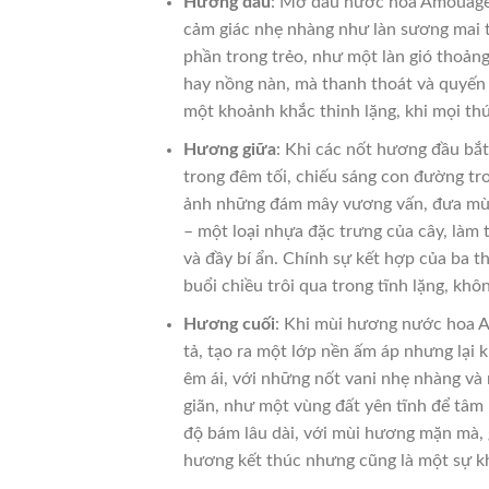
Hương đầu
: Mở đầu nước hoa Amouage 
cảm giác nhẹ nhàng như làn sương mai t
phần trong trẻo, như một làn gió thoảng
hay nồng nàn, mà thanh thoát và quyến
một khoảnh khắc thinh lặng, khi mọi thứ
Hương giữa
: Khi các nốt hương đầu bắ
trong đêm tối, chiếu sáng con đường tr
ảnh những đám mây vương vấn, đưa mùi 
– một loại nhựa đặc trưng của cây, làm 
và đầy bí ẩn. Chính sự kết hợp của ba 
buổi chiều trôi qua trong tĩnh lặng, khô
Hương cuối
: Khi mùi hương nước hoa 
tả, tạo ra một lớp nền ấm áp nhưng lại 
êm ái, với những nốt vani nhẹ nhàng và
giãn, như một vùng đất yên tĩnh để tâm
độ bám lâu dài, với mùi hương mặn mà, 
hương kết thúc nhưng cũng là một sự khở