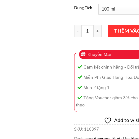
Dung Tích
Nước Hoa Amouage Existence Eau
THÊM VÀ
Khuyễn Mãi
Cam kết chính hãng - Đổi tr
Miễn Phí Giao Hàng Hóa Đơ
Mua 2 tặng 1
Tặng Voucher giảm 3% cho 
theo
Add to wish
SKU:
110397