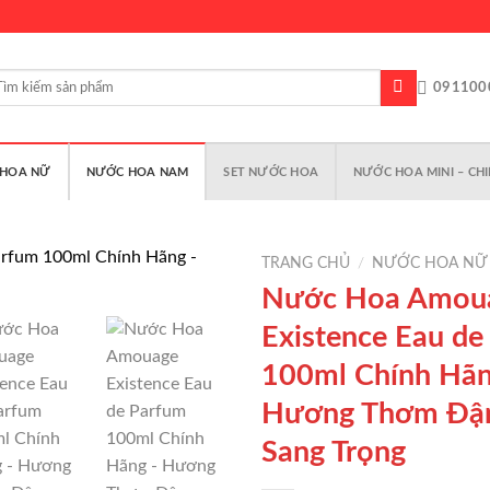
m
091100
m:
HOA NỮ
NƯỚC HOA NAM
SET NƯỚC HOA
NƯỚC HOA MINI – CHI
TRANG CHỦ
/
NƯỚC HOA NỮ
Nước Hoa Amou
Existence Eau de
Add to
100ml Chính Hãn
wishlist
Hương Thơm Đậ
Sang Trọng