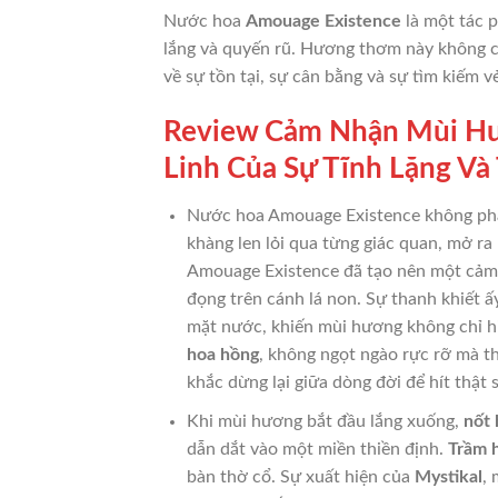
Nước hoa
Amouage Existence
là một tác 
lắng và quyến rũ. Hương thơm này không ch
về sự tồn tại, sự cân bằng và sự tìm kiếm v
Review Cảm Nhận Mùi Hư
Linh Của Sự Tĩnh Lặng Và
Nước hoa Amouage Existence không phải
khàng len lỏi qua từng giác quan, mở ra
Amouage Existence đã tạo nên một cảm 
đọng trên cánh lá non. Sự thanh khiết 
mặt nước, khiến mùi hương không chỉ h
hoa hồng
, không ngọt ngào rực rỡ mà 
khắc dừng lại giữa dòng đời để hít thật
Khi mùi hương bắt đầu lắng xuống,
nốt
dẫn dắt vào một miền thiền định.
Trầm 
bàn thờ cổ. Sự xuất hiện của
Mystikal
,