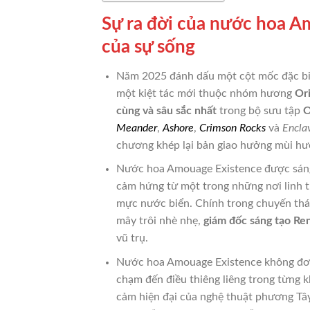
Sự ra đời của nước hoa A
của sự sống
Năm 2025 đánh dấu một cột mốc đặc biệ
một kiệt tác mới thuộc nhóm hương
Ori
cùng và sâu sắc nhất
trong bộ sưu tập
O
Meander
,
Ashore
,
Crimson Rocks
và
Encla
chương khép lại bản giao hưởng mùi hư
Nước hoa Amouage Existence được sán
cảm hứng từ một trong những nơi linh 
mực nước biển. Chính trong chuyến thám
mây trôi nhè nhẹ,
giám đốc sáng tạo Re
vũ trụ.
Nước hoa Amouage Existence không đơn
chạm đến điều thiêng liêng trong từng
cảm hiện đại của nghệ thuật phương Tâ