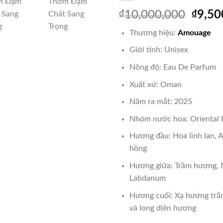
Giá
₫
10,000,000
₫
9,50
gốc
Thương hiệu:
Amouage
là:
₫10,0
Giới tính: Unisex
Nồng độ: Eau De Parfum
Xuất xứ: Oman
Năm ra mắt: 2025
Nhóm nước hoa: Oriental F
Hương đầu: Hoa linh lan, 
hồng
Hương giữa: Trầm hương, M
Labdanum
Hương cuối: Xạ hương trắ
và long diên hương