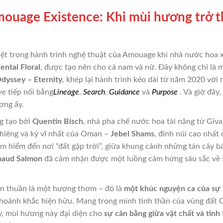
mouage Existence: Khi mùi hương trở 
t trong hành trình nghệ thuật của Amouage khi nhà nước hoa xa
ental Floral
, được tạo nên cho cả nam và nữ. Đây không chỉ là
dyssey – Eternity
, khép lại hành trình kéo dài từ năm 2020 vớ
ve
tiếp nối bằng
Lineage
,
Search
,
Guidance
và
Purpose
. Và giờ đây,
ơng ấy.
g tạo bởi
Quentin Bisch
, nhà pha chế nước hoa tài năng từ Giva
thiêng và kỳ vĩ nhất của Oman –
Jebel Shams
, đỉnh núi cao nhất
 hiểm đến nơi “đất gặp trời”, giữa khung cảnh những tán cây bá
naud Salmon
đã cảm nhận được một luồng cảm hứng sâu sắc về sự
 thuần là một hương thơm – đó là
một khúc nguyện ca của sự
 khoảnh khắc hiện hữu. Mang trong mình tinh thần của vùng đất
y, mùi hương này đại diện cho
sự cân bằng giữa vật chất và tinh 