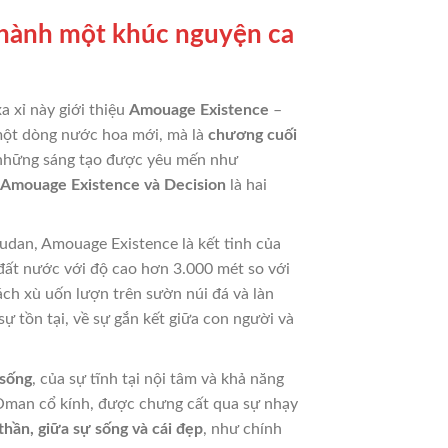
thành một khúc nguyện ca
 xỉ này giới thiệu
Amouage Existence
–
 một dòng nước hoa mới, mà là
chương cuối
i những sáng tạo được yêu mến như
Amouage Existence và Decision
là hai
udan, Amouage Existence là kết tinh của
 đất nước với độ cao hơn 3.000 mét so với
ch xù uốn lượn trên sườn núi đá và làn
 tồn tại, về sự gắn kết giữa con người và
 sống
, của sự tĩnh tại nội tâm và khả năng
 Oman cổ kính, được chưng cất qua sự nhạy
thần, giữa sự sống và cái đẹp
, như chính