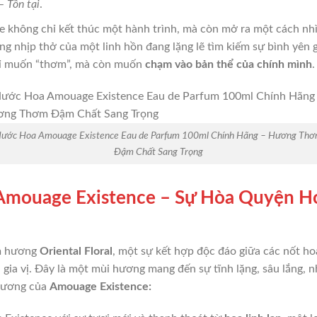
 –
Tồn tại
.
không chỉ kết thúc một hành trình, mà còn mở ra một cách nh
ừng nhịp thở của một linh hồn đang lặng lẽ tìm kiếm sự bình yên
hỉ muốn “thơm”, mà còn muốn
chạm vào bản thể của chính mình
.
ước Hoa Amouage Existence Eau de Parfum 100ml Chính Hãng – Hương Th
Đậm Chất Sang Trọng
ouage Existence – Sự Hòa Quyện Ho
m hương
Oriental Floral
, một sự kết hợp độc đáo giữa các nốt 
 gia vị. Đây là một mùi hương mang đến sự tĩnh lặng, sâu lắng,
 hương của
Amouage Existence: