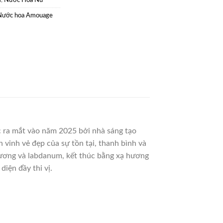
m
,
Nước Hoa Nữ
Nước hoa Amouage
 ra mắt vào năm 2025 bởi nhà sáng tạo
vinh vẻ đẹp của sự tồn tại, thanh bình và
 hương và labdanum, kết thúc bằng xạ hương
iện đầy thi vị.