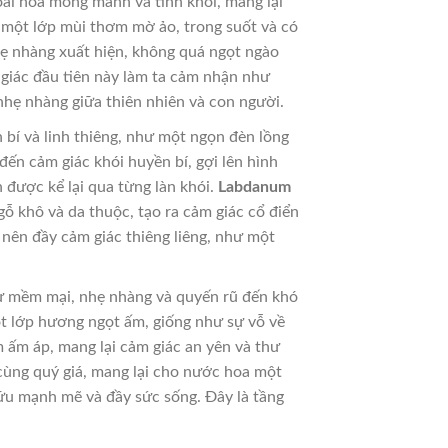
oài hoa mỏng manh và tinh khôi, mang lại
a một lớp mùi thơm mờ ảo, trong suốt và có
ẹ nhàng xuất hiện, không quá ngọt ngào
giác đầu tiên này làm ta cảm nhận như
nhẹ nhàng giữa thiên nhiên và con người.
 bí và linh thiêng, như một ngọn đèn lồng
ến cảm giác khói huyền bí, gợi lên hình
được kể lại qua từng làn khói.
Labdanum
ỗ khô và da thuộc, tạo ra cảm giác cổ điển
nên đầy cảm giác thiêng liêng, như một
ự mềm mại, nhẹ nhàng và quyến rũ đến khó
 lớp hương ngọt ấm, giống như sự vỗ về
 ấm áp, mang lại cảm giác an yên và thư
cùng quý giá, mang lại cho nước hoa một
ữu mạnh mẽ và đầy sức sống. Đây là tầng