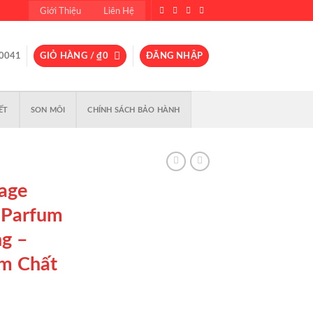
Giới Thiệu
Liên Hệ
0041
GIỎ HÀNG /
₫
0
ĐĂNG NHẬP
ẾT
SON MÔI
CHÍNH SÁCH BẢO HÀNH
age
 Parfum
g –
m Chất