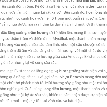
Existence với sự tươi mới và thanh thoát từ
hoa linh lan
, một l
rên cánh đồng rộng. Kế đó là sự hiện diện của
aldehydes
, tạo r
 qua, vừa gần gũi nhưng lại rất xa vời. Bên cạnh đó,
hoa hồng
nh
 rũ, như một cánh hoa vừa hé nở trong một buổi sáng sớm. Cảm 
 vẫn chưa được nói ra nhưng lại đầy ẩn ý, như một lời thì thầm 
t đầu lắng xuống,
trầm hương
từ từ hiện lên, mang theo sự huyền
ong sự thâm trầm và thiền định.
Mystikal
, một thành phần mang đ
hương vào một chiều sâu tâm linh, như một câu chuyện cổ tích 
tăng thêm độ ấm và sâu lắng cho mùi hương, với một chút dư vị g
thành phần này khiến cho hương giữa của Amouage Existence trở 
ng ồn ào nhưng lại vô cùng sâu sắc.
Amouage Existence đã lắng đọng,
xạ hương trắng
xuất hiện với s
không quá nồng, dễ chịu và gợi cảm.
Nhựa Benzoin
mang đến một
 một chút hổ phách tinh tế. Mùi hương này giống như một cái ôm
 hồn nghỉ ngơi. Cuối cùng,
long diên hương
, một thành phần vô 
giống như một ký ức sâu sắc, khiến ta cảm nhận được sự hiện h
i đầu mới – một sự tồn tại vĩnh cửu và bất diệt.