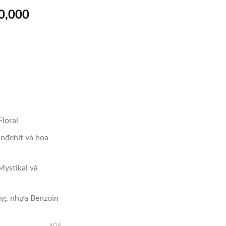
Giá
0,000
hiện
tại
00,000.
là:
₫9,500,000.
loral
Anđehit và hoa
ystikal và
ng, nhựa Benzoin
XÓA