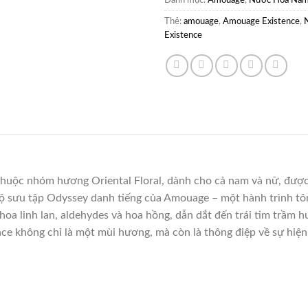
Danh mục:
Amouage
,
Nước Hoa Na
Thẻ:
amouage
,
Amouage Existence
,
Existence
thuộc nhóm hương Oriental Floral, dành cho cả nam và nữ, được
ộ sưu tập Odyssey danh tiếng của Amouage – một hành trình tôn 
hoa linh lan, aldehydes và hoa hồng, dẫn dắt đến trái tim trầm
e không chỉ là một mùi hương, mà còn là thông điệp về sự hiện d