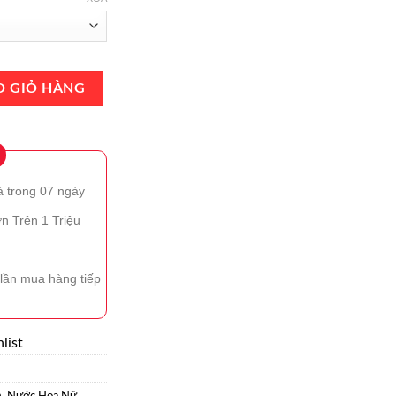
 de Parfum 100ml Chính Hãng - Hương Thơm Đậm Chất Sang Trọng số 
O GIỎ HÀNG
ả trong 07 ngày
n Trên 1 Triệu
lần mua hàng tiếp
list