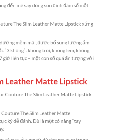
gàng đến mê say dòng son đình đám số một
uture The Slim Leather Matte Lipstick xứng
ất dưỡng mềm mại, được bổ sung lượng ẩm
ắc “3 không”: không trôi, không lem, không
7 giờ liên tục – một con số quá ấn tượng với
 Leather Matte Lipstick
r Couture The Slim Leather Matte Lipstick
r Couture The Slim Leather Matte
cực kỳ dễ đánh. Dù là một cô nàng “tay
y.
tắn và cực kỳ rạng rỡ dù cho makeup trong