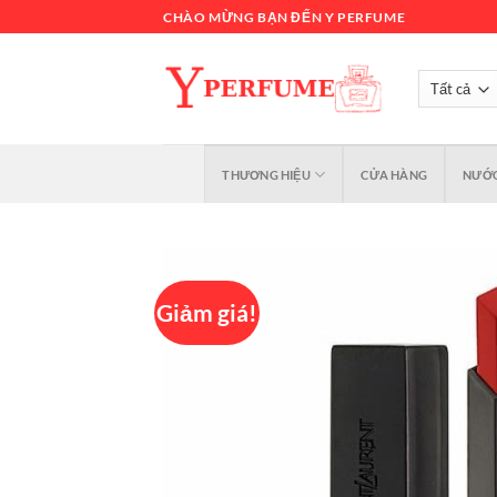
Chuyển
CHÀO MỪNG BẠN ĐẾN Y PERFUME
đến
nội
dung
THƯƠNG HIỆU
CỬA HÀNG
NƯỚC
Giảm giá!