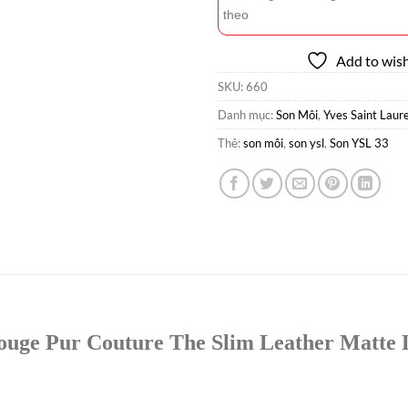
theo
Add to wish
SKU:
660
Danh mục:
Son Môi
,
Yves Saint Laur
Thẻ:
son môi
,
son ysl
,
Son YSL 33
ouge Pur Couture The Slim Leather Matte L