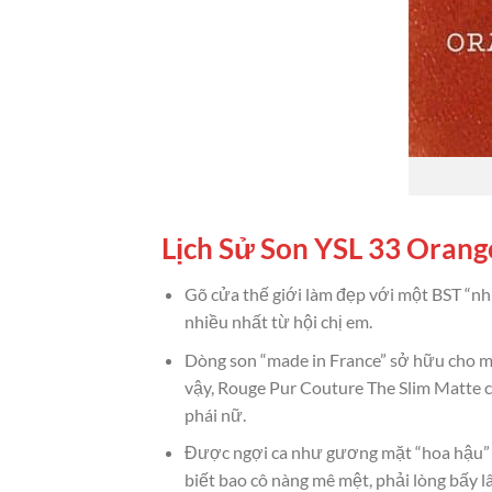
Lịch Sử Son YSL 33 Orang
Gõ cửa thế giới làm đẹp với một BST “nh
nhiều nhất từ hội chị em.
Dòng son “made in France” sở hữu cho mì
vậy, Rouge Pur Couture The Slim Matte c
phái nữ.
Được ngợi ca như gương mặt “hoa hậu” củ
biết bao cô nàng mê mệt, phải lòng bấy l