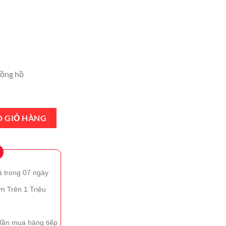
hiện
tại
.
là:
₫749,000.
ồng hồ
Pur Couture The Slim Leather Matte Lipstick Màu Cam Cháy số lượng
O GIỎ HÀNG
ả trong 07 ngày
n Trên 1 Triệu
lần mua hàng tiếp