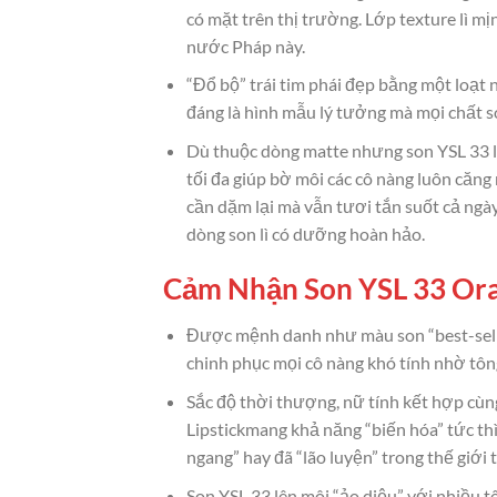
có mặt trên thị trường. Lớp texture lì 
nước Pháp này.
“Đổ bộ” trái tim phái đẹp bằng một loạt
đáng là hình mẫu lý tưởng mà mọi chất s
Dù thuộc dòng matte nhưng son YSL 33 l
tối đa giúp bờ môi các cô nàng luôn căng
cần dặm lại mà vẫn tươi tắn suốt cả ngày
dòng son lì có dưỡng hoàn hảo.
Cảm Nhận Son YSL 33 Oran
Được mệnh danh như màu son “best-selle
chinh phục mọi cô nàng khó tính nhờ tông
Sắc độ thời thượng, nữ tính kết hợp cù
Lipstickmang khả năng “biến hóa” tức thì
ngang” hay đã “lão luyện” trong thế giới t
Son YSL 33 lên môi “ảo diệu” với nhiều t