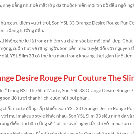
mịn, nhẹ bẫng như bề mặt lớp da thuộc khiến mọi tín đồ đều ngỡ n
 những ưu điểm vượt trội, Son YSL 33 Orange Desire Rouge Pur Co
on lì đang hướng đến.
ại không hề lơ là trong nhiệm vụ chăm sóc bờ môi phái đẹp. Ch
 mọng, cuốn hút vẻ rạng ngời. Son bền màu tuyệt đối với nguyên t
 dài.
YSL Slim 33
có thể lưu màu trong khoảng thời gian từ 5 đến 
ge Desire Rouge Pur Couture The Slim
r” trong BST The Slim Matte, Son YSL 33 Orange Desire Rouge Pu
 son đỏ tươi thanh lịch, cuốn hút bội phần.
ng chất matte đẳng cấp khiến Son YSL 33 Orange Desire Rouge Pu
 với mọi makeup style khác nhau. Son YSL Slim 33 siêu nịnh da và 
rang điểm thì bạn cũng sẽ “fall in love” ngay tức thì với màu son nà
ông da khác nhau. Sắc độ của thỏi son này được nhận xét là tươi 