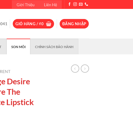
Giới Thiệu
Liên Hệ
0041
GIỎ HÀNG /
₫
0
ĐĂNG NHẬP
T
SON MÔI
CHÍNH SÁCH BẢO HÀNH
URENT
e Desire
re The
e Lipstick
Giá