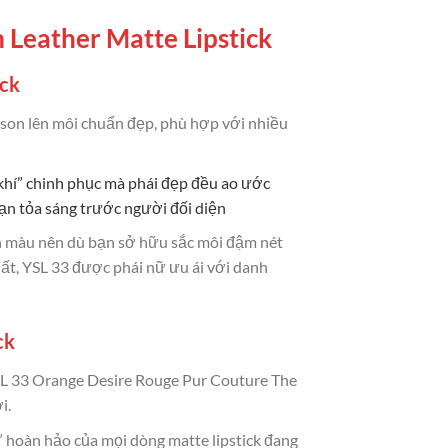
 Leather Matte Lipstick
ick
son lên môi chuẩn đẹp, phù hợp với nhiều
ũ khí” chinh phục mà phái đẹp đều ao ước
ạn tỏa sáng trước người đối diện
ẩn màu nên dù bạn sở hữu sắc môi đậm nét
ất, YSL 33 được phái nữ ưu ái với danh
ck
SL 33 Orange Desire Rouge Pur Couture The
i.
 hoàn hảo của mọi dòng matte lipstick đang