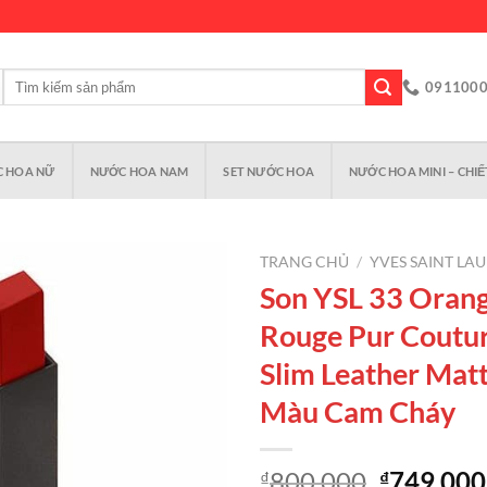
Tìm
091100
kiếm:
 HOA NỮ
NƯỚC HOA NAM
SET NƯỚC HOA
NƯỚC HOA MINI – CHIẾ
TRANG CHỦ
/
YVES SAINT LA
Son YSL 33 Orang
Rouge Pur Coutu
Add to
Slim Leather Matt
wishlist
Màu Cam Cháy
Giá
800,000
749,000
₫
₫