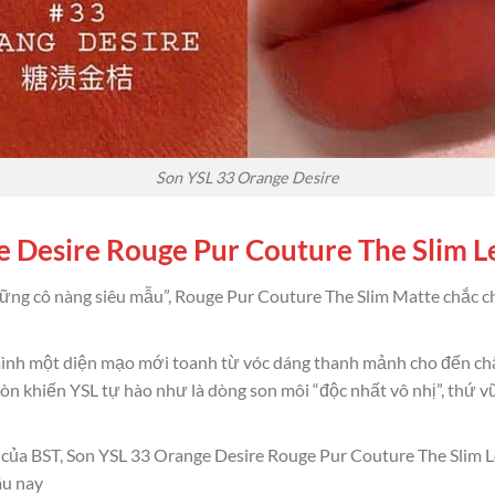
Son YSL 33 Orange Desire
e Desire Rouge Pur Couture The Slim L
ững cô nàng siêu mẫu”, Rouge Pur Couture The Slim Matte chắc c
nh một diện mạo mới toanh từ vóc dáng thanh mảnh cho đến chất 
òn khiến YSL tự hào như là dòng son môi “độc nhất vô nhị”, thứ v
a BST, Son YSL 33 Orange Desire Rouge Pur Couture The Slim Leat
âu nay