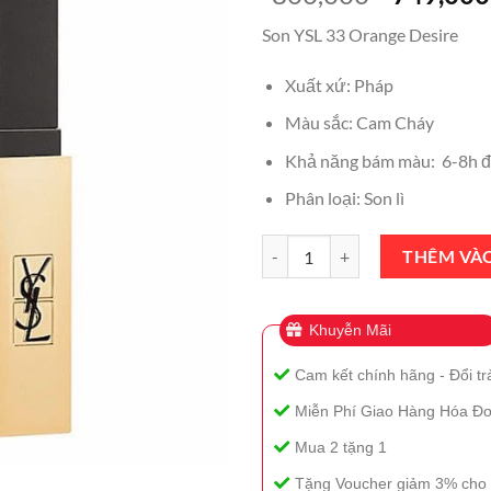
gốc
Son YSL 33 Orange Desire
là:
₫800,000
Xuất xứ: Pháp
Màu sắc: Cam Cháy
Khả năng bám màu: 6-8h đ
Phân loại: Son lì
Son YSL 33 Orange Desire Rouge 
THÊM VÀ
Khuyễn Mãi
Cam kết chính hãng - Đổi tr
Miễn Phí Giao Hàng Hóa Đơ
Mua 2 tặng 1
Tặng Voucher giảm 3% cho 