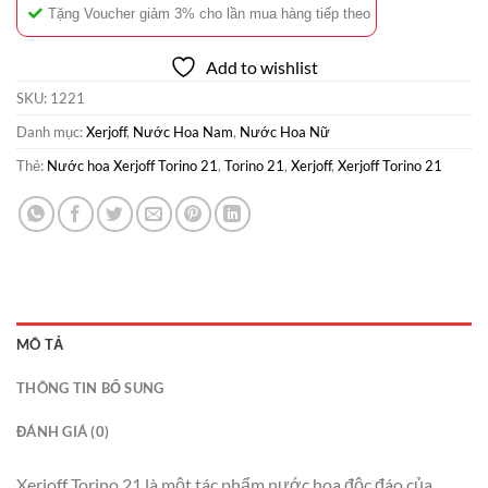
Tặng Voucher giảm 3% cho lần mua hàng tiếp theo
Add to wishlist
SKU:
1221
Danh mục:
Xerjoff
,
Nước Hoa Nam
,
Nước Hoa Nữ
Thẻ:
Nước hoa Xerjoff Torino 21
,
Torino 21
,
Xerjoff
,
Xerjoff Torino 21
MÔ TẢ
THÔNG TIN BỔ SUNG
ĐÁNH GIÁ (0)
Xerjoff Torino 21 là một tác phẩm nước hoa độc đáo của