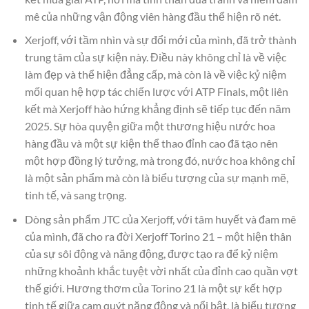
mê của những vận động viên hàng đầu thể hiện rõ nét.
Xerjoff, với tầm nhìn và sự đổi mới của mình, đã trở thành
trung tâm của sự kiện này. Điều này không chỉ là về việc
làm đẹp và thể hiện đẳng cấp, mà còn là về việc kỷ niệm
mối quan hệ hợp tác chiến lược với ATP Finals, một liên
kết mà Xerjoff hào hứng khẳng định sẽ tiếp tục đến năm
2025. Sự hòa quyện giữa một thương hiệu nước hoa
hàng đầu và một sự kiện thể thao đỉnh cao đã tạo nên
một hợp đồng lý tưởng, mà trong đó, nước hoa không chỉ
là một sản phẩm mà còn là biểu tượng của sự mạnh mẽ,
tinh tế, và sang trọng.
Dòng sản phẩm JTC của Xerjoff, với tâm huyết và đam mê
của mình, đã cho ra đời Xerjoff Torino 21 – một hiện thân
của sự sôi động và năng động, được tạo ra để kỷ niệm
những khoảnh khắc tuyệt vời nhất của đỉnh cao quần vợt
thế giới. Hương thơm của Torino 21 là một sự kết hợp
tinh tế giữa cam quýt năng động và nổi bật, là biểu tượng