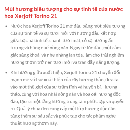
Mùi hương biểu tượng cho sự tinh tế của nước
hoa Xerjoff Torino 21
Nước hoa Xerjoff Torino 21 mở đầu bằng một biểu tượng
của sự tinh tế và sự tươi mới với hương đầu kết hợp
giữa bạc hà tinh tế, chanh tươi mát, cỏ xạ hương ấn
tượng và húng quế nồng nàn. Ngay từ lúc đầu, một cảm
giác sảng khoái và nhẹ nhàng lan tỏa, làm cho trải nghiệm
hương thơm trở nên tươi mới và tràn đầy năng lượng.
Khi hương giữa xuất hiện, Xerjoff Torino 21 chuyển đổi
mạnh mẽ với sự xuất hiện của cây hương thảo, đưa ta
vào một thế giới của sự trầm tĩnh và huyền bí. Hương
thảo, cùng với hoa nhài nồng nàn và hoa oải hương độc
đáo, tạo ra một tầng hương trung tâm phức tạp và quyến
rũ. Quả lý chua đen cung cấp một lớp hương độc đáo,
tăng thêm sự sâu sắc và phức tạp cho tác phẩm nghệ
thuật hương thơm này.