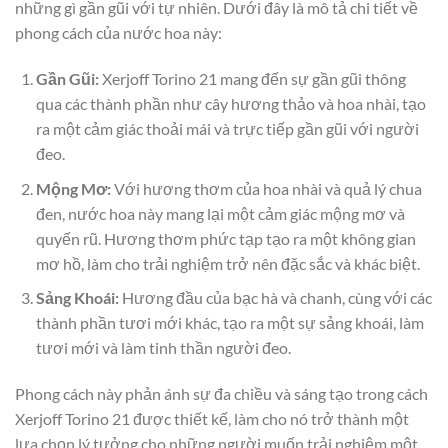
những gì gần gũi với tự nhiên. Dưới đây là mô tả chi tiết về
phong cách của nước hoa này:
Gần Gũi:
Xerjoff Torino 21 mang đến sự gần gũi thông
qua các thành phần như cây hương thảo và hoa nhài, tạo
ra một cảm giác thoải mái và trực tiếp gần gũi với người
đeo.
Mộng Mơ:
Với hương thơm của hoa nhài và quả lý chua
đen, nước hoa này mang lại một cảm giác mộng mơ và
quyến rũ. Hương thơm phức tạp tạo ra một không gian
mơ hồ, làm cho trải nghiệm trở nên đặc sắc và khác biệt.
Sảng Khoái:
Hương đầu của bạc hà và chanh, cùng với các
thành phần tươi mới khác, tạo ra một sự sảng khoái, làm
tươi mới và làm tinh thần người đeo.
Phong cách này phản ánh sự đa chiều và sáng tạo trong cách
Xerjoff Torino 21 được thiết kế, làm cho nó trở thành một
lựa chọn lý tưởng cho những người muốn trải nghiệm một