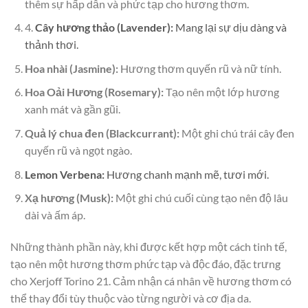
thêm sự hấp dẫn và phức tạp cho hương thơm.
4.
Cây hương thảo (Lavender):
Mang lại sự dịu dàng và
thảnh thơi.
Hoa nhài (Jasmine):
Hương thơm quyến rũ và nữ tính.
Hoa Oải Hương (Rosemary):
Tạo nên một lớp hương
xanh mát và gần gũi.
Quả lý chua đen (Blackcurrant):
Một ghi chú trái cây đen
quyến rũ và ngọt ngào.
Lemon Verbena:
Hương chanh mạnh mẽ, tươi mới.
Xạ hương (Musk):
Một ghi chú cuối cùng tạo nên độ lâu
dài và ấm áp.
Những thành phần này, khi được kết hợp một cách tinh tế,
tạo nên một hương thơm phức tạp và độc đáo, đặc trưng
cho Xerjoff Torino 21. Cảm nhận cá nhân về hương thơm có
thể thay đổi tùy thuộc vào từng người và cơ địa da.