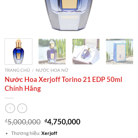
TRANG CHỦ
/
NƯỚC HOA NỮ
Nước Hoa Xerjoff Torino 21 EDP 50ml
Chính Hãng
Giá
Giá
5,000,000
4,750,000
₫
₫
gốc
hiện
Thương hiệu:
Xerjoff
là:
tại