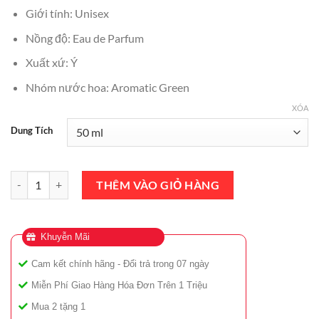
₫5,000,000.
là:
Giới tính: Unisex
₫4,750,000.
Nồng độ: Eau de Parfum
Xuất xứ: Ý
Nhóm nước hoa: Aromatic Green
XÓA
Dung Tích
Nước Hoa Xerjoff Torino 21 EDP 50ml Chính Hãng số lượng
THÊM VÀO GIỎ HÀNG
Khuyễn Mãi
Cam kết chính hãng - Đổi trả trong 07 ngày
Miễn Phí Giao Hàng Hóa Đơn Trên 1 Triệu
Mua 2 tặng 1