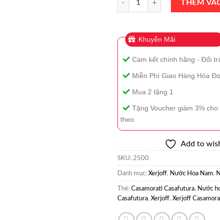
THÊM VÀ
Khuyễn Mãi
Cam kết chính hãng - Đổi tr
Miễn Phí Giao Hàng Hóa Đơ
Mua 2 tặng 1
Tặng Voucher giảm 3% cho 
theo
Add to wish
SKU:
2500
Danh mục:
Xerjoff
,
Nước Hoa Nam
,
N
Thẻ:
Casamorati Casafutura
,
Nước ho
Casafutura
,
Xerjoff
,
Xerjoff Casamora