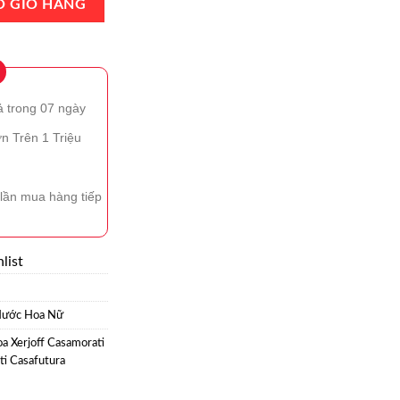
O GIỎ HÀNG
ả trong 07 ngày
n Trên 1 Triệu
lần mua hàng tiếp
list
ước Hoa Nữ
a Xerjoff Casamorati
ti Casafutura