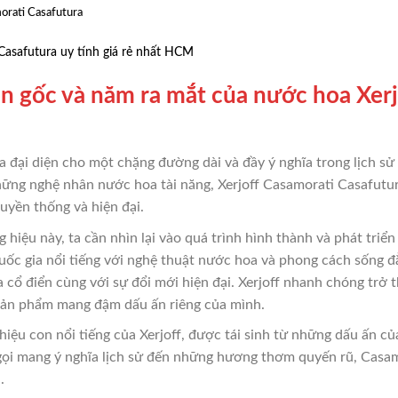
orati Casafutura
Casafutura uy tính giá rẻ nhất HCM
ồn gốc và năm ra mắt của nước hoa Xer
 đại diện cho một chặng đường dài và đầy ý nghĩa trong lịch sử
ững nghệ nhân nước hoa tài năng, Xerjoff Casamorati Casafutur
uyền thống và hiện đại.
iệu này, ta cần nhìn lại vào quá trình hình thành và phát triển 
ốc gia nổi tiếng với nghệ thuật nước hoa và phong cách sống đẳ
 cổ điển cùng với sự đổi mới hiện đại. Xerjoff nhanh chóng trở
 sản phẩm mang đậm dấu ấn riêng của mình.
iệu con nổi tiếng của Xerjoff, được tái sinh từ những dấu ấn c
gọi mang ý nghĩa lịch sử đến những hương thơm quyến rũ, Casam
.