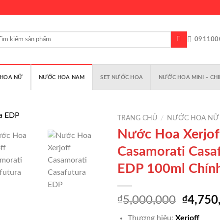
m
091100
m:
HOA NỮ
NƯỚC HOA NAM
SET NƯỚC HOA
NƯỚC HOA MINI – CHI
TRANG CHỦ
/
NƯỚC HOA NỮ
Nước Hoa Xerjof
Casamorati Casa
Add to
EDP 100ml Chín
wishlist
Giá
₫
5,000,000
₫
4,750
gốc
Thương hiệu:
Xerjoff