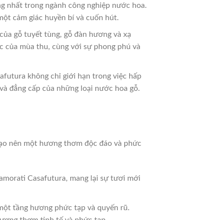
g nhất trong ngành công nghiệp nước hoa.
ột cảm giác huyền bí và cuốn hút.
của gỗ tuyết tùng, gỗ đàn hương và xạ
c của mùa thu, cùng với sự phong phú và
futura không chỉ giới hạn trong việc hấp
 và đẳng cấp của những loại nước hoa gỗ.
, tạo nên một hương thơm độc đáo và phức
amorati Casafutura, mang lại sự tươi mới
 một tầng hương phức tạp và quyến rũ.
hương thơm tinh tế và phức tạp.