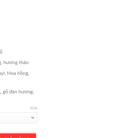
tại
,000.
là:
₫4,750,000.
ỗ
, hương thảo
ayi, Hoa hồng,
, gỗ đàn hương,
XÓA
afutura EDP 100ml Chính Hãng số lượng