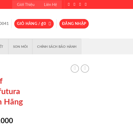
Giới Thiệu
Liên Hệ
0041
GIỎ HÀNG /
₫
0
ĐĂNG NHẬP
ẾT
SON MÔI
CHÍNH SÁCH BẢO HÀNH
f
futura
h Hãng
Giá
,000
hiện