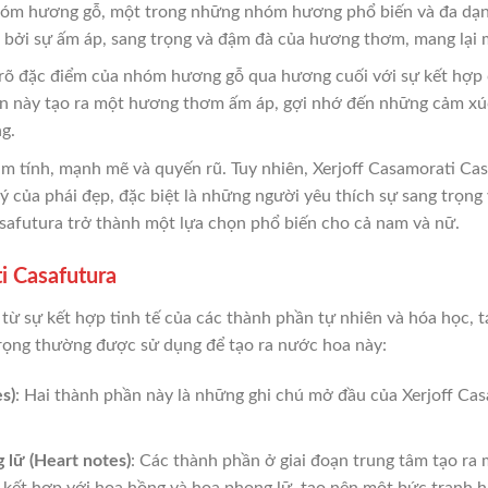
hóm hương gỗ, một trong những nhóm hương phổ biến và đa dạn
ởi sự ấm áp, sang trọng và đậm đà của hương thơm, mang lại m
 rõ đặc điểm của nhóm hương gỗ qua hương cuối với sự kết hợp 
n này tạo ra một hương thơm ấm áp, gợi nhớ đến những cảm xú
g.
ính, mạnh mẽ và quyến rũ. Tuy nhiên, Xerjoff Casamorati Casa
 của phái đẹp, đặc biệt là những người yêu thích sự sang trọng
safutura trở thành một lựa chọn phổ biến cho cả nam và nữ.
i Casafutura
 từ sự kết hợp tinh tế của các thành phần tự nhiên và hóa học
trọng thường được sử dụng để tạo ra nước hoa này:
s)
: Hai thành phần này là những ghi chú mở đầu của Xerjoff Cas
 lữ (Heart notes)
: Các thành phần ở giai đoạn trung tâm tạo ra
, kết hợp với hoa hồng và hoa phong lữ, tạo nên một bức tranh 