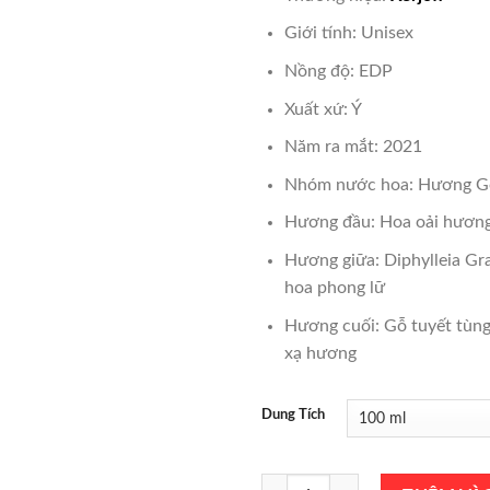
là:
₫5,000
Giới tính: Unisex
Nồng độ: EDP
Xuất xứ: Ý
Năm ra mắt: 2021
Nhóm nước hoa: Hương G
Hương đầu: Hoa oải hương
Hương giữa: Diphylleia Gr
hoa phong lữ
Hương cuối: Gỗ tuyết tùng
xạ hương
Dung Tích
Nước Hoa Xerjoff Casamorati Cas