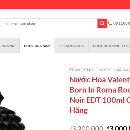
Tìm
091100
kiếm:
 HOA NỮ
NƯỚC HOA NAM
SET NƯỚC HOA
NƯỚC HOA MINI – CHIẾ
TRANG CHỦ
/
NƯỚC HOA NA
Nước Hoa Valen
Born In Roma Ro
Add to
Noir EDT 100ml 
wishlist
Hãng
Giá
3,200,000
3,000
₫
₫