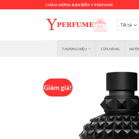
Chuyển
CHÀO MỪNG BẠN ĐẾN Y PERFUME
đến
nội
dung
THƯƠNG HIỆU
CỬA HÀNG
NƯỚC
Giảm giá!