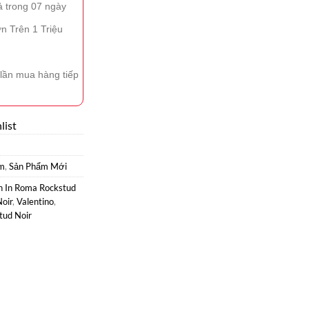
ả trong 07 ngày
n Trên 1 Triệu
lần mua hàng tiếp
list
m
,
Sản Phẩm Mới
n In Roma Rockstud
oir
,
Valentino
,
tud Noir