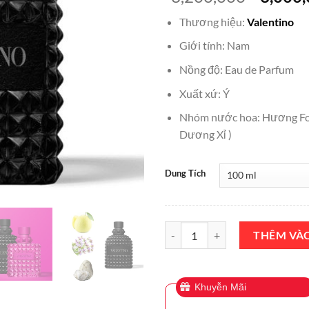
gốc
Thương hiệu:
Valentino
là:
₫3,200,
Giới tính: Nam
Nồng độ: Eau de Parfum
Xuất xứ: Ý
Nhóm nước hoa: Hương Fo
Dương Xỉ )
Dung Tích
Nước Hoa Valentino Uomo Born I
THÊM VÀ
Khuyễn Mãi