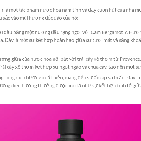
là một tác phẩm nước hoa nam tính và đầy cuốn hút của nhà mốt V
u sắc vào mùi hương độc đáo của nó:
i đầu bằng một hương đầu rạng ngời với Cam Bergamot Ý. Hương
oa. Đây là một sự kết hợp hoàn hảo giữa sự tươi mát và sảng khoá
ương giữa của nước hoa nổi bật với trái cây xô thơm từ Provence
rái cây xô thơm kết hợp sự ngọt ngào và chua cay, tạo nên một sự
g, long diên hương xuất hiện, mang đến sự ấm áp và bí ẩn. Đây l
ương diên hương thường được mô tả như sự kết hợp tinh tế giữ