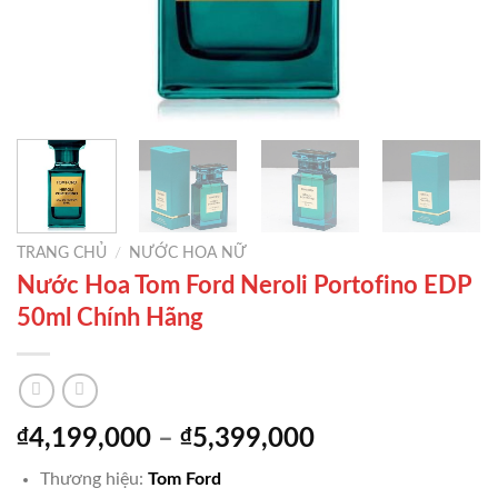
TRANG CHỦ
/
NƯỚC HOA NỮ
Nước Hoa Tom Ford Neroli Portofino EDP
50ml Chính Hãng
Khoảng
₫
4,199,000
–
₫
5,399,000
giá:
Thương hiệu:
Tom Ford
từ