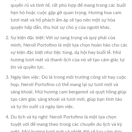
quyến rũ và tinh tế, rất phù hợp để mang trong các buổi
hẹn hò hoặc cuộc gặp gỡ quan trọng. Hương hoa cam
tươi mát và hổ phách ấm áp sẽ tạo nên một sự hòa
quyện hấp dẫn, thu hút sự chú ý của người khác.
Sự kiện đặc biệt: Với sự sang trọng và quý phái của
mình, Neroli Portofino là một lựa chọn hoàn hảo cho các
sự kiện đặc biệt như tiệc tùng, dạ hội hay buổi lễ. Mùi
hương tươi mát và thanh lịch của nó sẽ tạo cảm giác tự
tin và quyền lực.
Ngày làm việc: Dù là trong môi trường công sở hay cuộc
họp, Neroli Portofino có thể mang lại sự tươi mới và
sảng khoái. Mùi hương cam bergamot và quýt hồng giúp
tạo cảm giác sảng khoái và tươi mới, giúp bạn tỉnh táo
và tự tin suốt cả ngày làm việc.
Du lịch và kỳ nghỉ: Neroli Portofino là một lựa chọn
tuyệt vời để mang theo trong các chuyến du lịch và kỳ
nghỉ. Mùi hương tươi mát và nhiệt đới sẽ tạo cảm giác