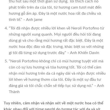
thu hút sau một thời gian sử dụng. Tôi thích cách nó
phát triển trên da của tôi, từ hương cam tươi mát đến
hương gỗ ấm áp. Đây là một nước hoa rất đa chiều và
tinh tế.” – Anh jame
“Tôi đã nhận được nhiều lời khen về Neroli Portofino từ
những người xung quanh. Mọi người đều hỏi tôi đang
dùng gì và cho rằng mùi hương rất đặc biệt. Đây là một
nước hoa độc đáo và đặc trưng, khác biệt so với những
gì tôi đã từng sử dụng trước đây.” – Anh Khiến Davin
“Neroli Portofino không chỉ có mùi hương tuyệt vời mà
còn có sự lưu hương và tỏa hương tốt. Tôi có thể cảm
nhận mùi hương trên da cả ngày dài và nhận được nhiều
lời khen về hương thơm của tôi. Đây là một sự đầu tư
đáng giá và tôi chắc chắn sẽ tiếp tục sử dụng nó.” – Anh
Thành
Tuy nhiên, cảm nhận và nhận xét về một nước hoa có thể
khác nhau đối với từng người do tương tác với da và sở