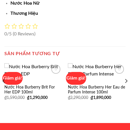
Nước Hoa Nữ
Thương Hiệu
0/5
(0 Reviews)
SẢN PHẨM TƯƠNG TỰ
Giảm giá!
Giảm giá!
BURBERRY
BURBERRY
Nước Hoa Burberry Brit For
Nước Hoa Burberry Her Eau de
Add to
Add to
Her EDP 100ml
Parfum Intense 100ml
wishlist
wishlist
Giá
Giá
Giá
Giá
₫
1,590,000
₫
1,290,000
₫
2,290,000
₫
1,890,000
gốc
hiện
gốc
hiện
là:
tại
là:
tại
₫1,590,000.
là:
₫2,290,000.
là:
₫1,290,000.
₫1,890,00
00.