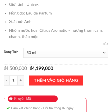
₫4,199,000
Giới tính: Unisex
đến
Nồng độ: Eau de Parfum
₫5,399,000
Xuất xứ: Anh
Nhóm nước hoa: Citrus Aromatic – hương thơm cam,
chanh, thảo mộc
XÓA
Dung Tích
₫
Giá
₫
Giá
4,500,000
4,199,000
gốc
hiện
là:
tại
Nước Hoa Tom Ford Neroli Portofino EDP 50ml Chính Hãng số lượng
THÊM VÀO GIỎ HÀNG
₫4,500,000.
là:
₫4,199,000.
Khuyễn Mãi
Cam kết chính hãng - Đổi trả trong 07 ngày