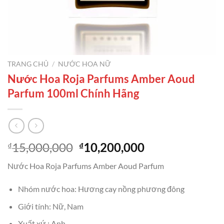
TRANG CHỦ
/
NƯỚC HOA NỮ
Nước Hoa Roja Parfums Amber Aoud
Parfum 100ml Chính Hãng
Giá
Giá
15,000,000
10,200,000
₫
₫
gốc
hiện
Nước Hoa Roja Parfums Amber Aoud Parfum
là:
tại
₫15,000,000.
là:
Nhóm nước hoa: Hương cay nồng phương đông
₫10,200,000.
Giới tính: Nữ, Nam
Xuất xứ : Anh