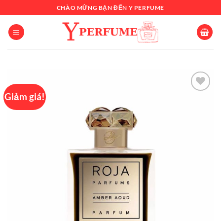
Chuyển
CHÀO MỪNG BẠN ĐẾN Y PERFUME
đến
nội
dung
Giảm giá!
Add to
wishlist