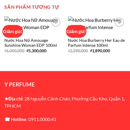
SẢN PHẨM TƯƠNG TỰ
Giảm giá!
Giảm giá!
AMOUAGE
BURBERRY
Nước Hoa Nữ Amouage
Nước Hoa Burberry Her Eau de
Add to
Add to
Sunshine Woman EDP 100ml
Parfum Intense 100ml
wishlist
wishlist
Giá
Giá
Giá
Giá
₫
6,000,000
₫
5,300,000
₫
2,290,000
₫
1,890,000
gốc
hiện
gốc
hiện
là:
tại
là:
tại
₫6,000,000.
là:
₫2,290,000.
là:
₫5,300,000.
₫1,890,000
Y PERFUME
★Địa chỉ
: 28 Nguyễn Cảnh Chân, Phường Cầu Kho, Quận 1,
TPHCM
☎ Hotline
: 0911.0000.41