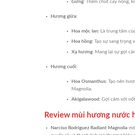
Gừng
: Thêm chút cay nồng, k
Hương giữa
:
Hoa mộc lan
: Là trung tâm củ
Hoa hồng
: Tạo sự sang trọng
Xạ hương
: Mang lại sự gợi c
Hương cuối
:
Hoa Osmanthus
: Tạo nên hươ
Magnolia.
Akigalawood
: Gợi cảm với nố
Review mùi hương nước h
Narciso Rodriguez Radiant Magnolia
mở 