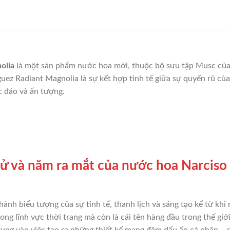
olia
là một sản phẩm nước hoa mới, thuộc bộ sưu tập Musc của 
ez Radiant Magnolia là sự kết hợp tinh tế giữa sự quyến rũ củ
 đáo và ấn tượng.
h sử và năm ra mắt của nước hoa Narcis
hành biểu tượng của sự tinh tế, thanh lịch và sáng tạo kể từ kh
rong lĩnh vực thời trang mà còn là cái tên hàng đầu trong thế g
rung vào việc tạo ra những thiết kế mang đậm dấu ấn cá nhân – 