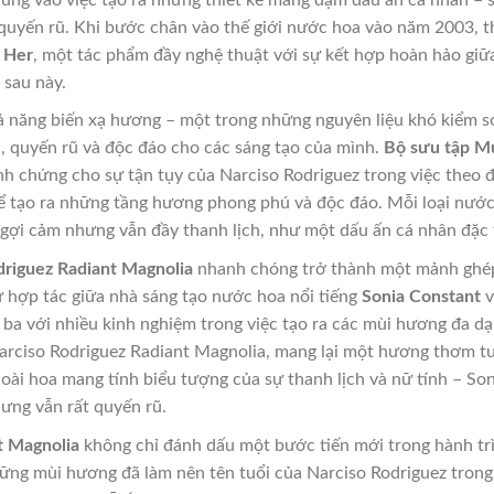
y quyến rũ. Khi bước chân vào thế giới nước hoa vào năm 2003,
 Her
, một tác phẩm đầy nghệ thuật với sự kết hợp hoàn hảo giữ
 sau này.
ả năng biến xạ hương – một trong những nguyên liệu khó kiểm so
, quyến rũ và độc đáo cho các sáng tạo của mình.
Bộ sưu tập M
inh chứng cho sự tận tụy của Narciso Rodriguez trong việc theo
để tạo ra những tầng hương phong phú và độc đáo. Mỗi loại nướ
c gợi cảm nhưng vẫn đầy thanh lịch, như một dấu ấn cá nhân đặc
driguez Radiant Magnolia
nhanh chóng trở thành một mảnh ghép 
ự hợp tác giữa nhà sáng tạo nước hoa nổi tiếng
Sonia Constant
v
ba với nhiều kinh nghiệm trong việc tạo ra các mùi hương đa dạn
rciso Rodriguez Radiant Magnolia, mang lại một hương thơm tươ
loài hoa mang tính biểu tượng của sự thanh lịch và nữ tính – S
ưng vẫn rất quyến rũ.
t Magnolia
không chỉ đánh dấu một bước tiến mới trong hành tr
ững mùi hương đã làm nên tên tuổi của Narciso Rodriguez trong 