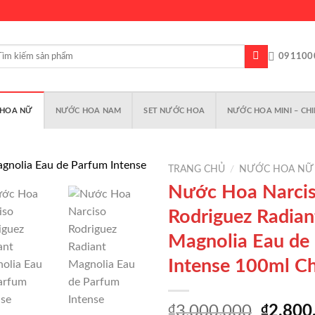
m
091100
m:
HOA NỮ
NƯỚC HOA NAM
SET NƯỚC HOA
NƯỚC HOA MINI – CHI
TRANG CHỦ
/
NƯỚC HOA NỮ
Nước Hoa Narci
Rodriguez Radian
Magnolia Eau de
Add to
wishlist
Intense 100ml C
Giá
₫
3,000,000
₫
2,800