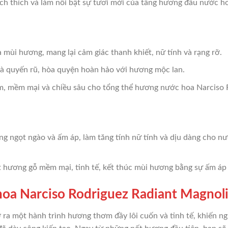
ích thích và làm nổi bật sự tươi mới của tầng hương đầu nước h
a mùi hương, mang lại cảm giác thanh khiết, nữ tính và rạng rỡ.
 và quyến rũ, hòa quyện hoàn hảo với hương mộc lan.
ảm, mềm mại và chiều sâu cho tổng thể hương nước hoa Narciso 
ng ngọt ngào và ấm áp, làm tăng tính nữ tính và dịu dàng cho n
t hương gỗ mềm mại, tinh tế, kết thúc mùi hương bằng sự ấm áp 
oa Narciso Rodriguez Radiant Magnol
ra một hành trình hương thơm đầy lôi cuốn và tinh tế, khiến n