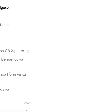
hiện
riguez
tại
,000.
là:
₫2,800,000.
ntense
oa Cỏ Xạ Hương
 Bergamot và
hoa hồng và xạ
us và
XÓA