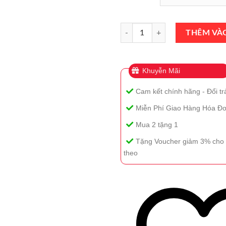
Nước Hoa Narciso Rodriguez Radi
THÊM VÀ
Khuyễn Mãi
Cam kết chính hãng - Đổi tr
Miễn Phí Giao Hàng Hóa Đơ
Mua 2 tặng 1
Tặng Voucher giảm 3% cho 
theo