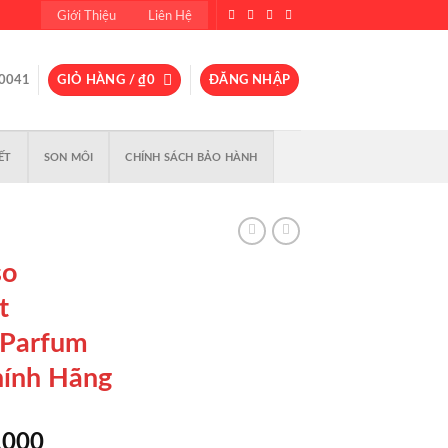
Giới Thiệu
Liên Hệ
0041
GIỎ HÀNG /
₫
0
ĐĂNG NHẬP
ẾT
SON MÔI
CHÍNH SÁCH BẢO HÀNH
so
t
 Parfum
hính Hãng
Giá
,000