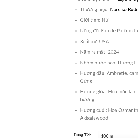
gốc
Thương hiệu:
Narciso Rod
là:
₫3,000
Giới tính: Nữ
Nồng độ: Eau de Parfum I
Xuất xứ: USA
Năm ra mắt: 2024
Nhóm nước hoa: Hương H
Hương đầu: Ambrette, cam
Gừng
Hương giữa: Hoa mộc lan, 
hương
Hương cuối: Hoa Osmanth
Akigalawood
Dung Tích