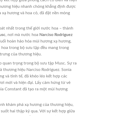
 thương hiệu nhanh chóng khẳng định được
a xạ hương và hoa cỏ, đã đặt nền móng
át nhất trong thế giới nước hoa – thành
usc
, nơi mà nước hoa
Narciso Rodriguez
 đuổi hoàn hảo hóa mùi hương xạ hương,
c hoa trong bộ sưu tập đều mang trong
 trưng của thương hiệu.
quan trọng trong bộ sưu tập Musc. Sự ra
à thương hiệu Narciso Rodriguez. Sonia
g và tinh tế, đã khéo léo kết hợp các
i mới và hiện đại. Lấy cảm hứng từ vẻ
onia Constant đã tạo ra một mùi hương
ình khám phá xạ hương của thương hiệu,
suốt hai thập kỷ qua. Với sự kết hợp giữa