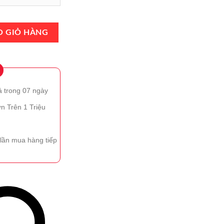
ant Magnolia Eau de Parfum Intense 100ml Chính Hãng số lượng
O GIỎ HÀNG
ả trong 07 ngày
n Trên 1 Triệu
lần mua hàng tiếp