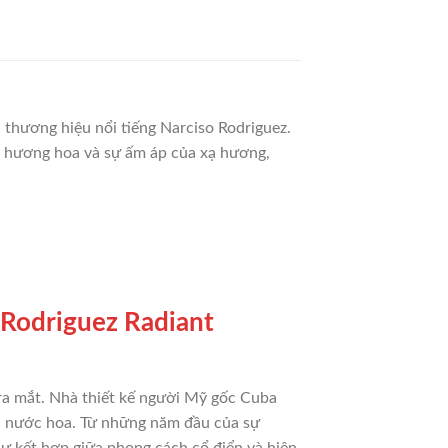
thương hiệu nổi tiếng Narciso Rodriguez.
a hương hoa và sự ấm áp của xạ hương,
o Rodriguez Radiant
i ra mắt. Nhà thiết kế người Mỹ gốc Cuba
iới nước hoa. Từ những năm đầu của sự
sự kết hợp giữa phong cách cổ điển và hiện