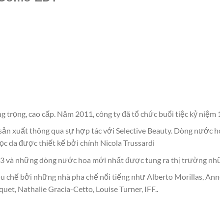
ng trọng, cao cấp. Năm 2011, công ty đã tổ chức buổi tiệc kỷ niệm
ản xuất thông qua sự hợp tác với Selective Beauty. Dòng nước ho
c da được thiết kế bởi chính Nicola Trussardi
3 và những dòng nước hoa mới nhất được tung ra thị trường nh
 chế bởi những nhà pha chế nổi tiếng như Alberto Morillas, Anne 
uet, Nathalie Gracia-Cetto, Louise Turner, IFF..