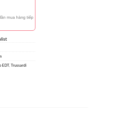
lần mua hàng tiếp
list
m
o EDT
,
Trussardi