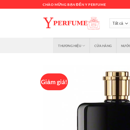
Chuyển
CHÀO MỪNG BẠN ĐẾN Y PERFUME
đến
nội
dung
THƯƠNG HIỆU
CỬA HÀNG
NƯỚC
Giảm giá!