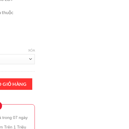
tại
000.
là:
 thuộc
₫1,390,000.
XÓA
DT 100ml Chính Hãng số lượng
O GIỎ HÀNG
ả trong 07 ngày
n Trên 1 Triệu