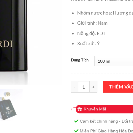
là:
₫1,690,
Nhóm nước hoa: Hương da
Giới tính: Nam
Nồng độ: EDT
Xuất xứ : Ý
Dung Tích
Nước Hoa Nam Trussardi Uomo E
THÊM VÀ
Khuyễn Mãi
Cam kết chính hãng - Đổi tr
Miễn Phí Giao Hàng Hóa Đơ