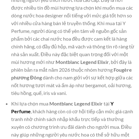
được nhiều tín đồ mùi hương lựa chọn khi muốn mua các
dòng nước hoa designer nổi tiếng với mức giá tốt hơn so
với nhiều cửa hàng bán lẻ truyền thống. Khi mua tại Y
Perfume, người dùng có thể yên tâm về nguồn gốc sản
phẩm bởi các chai nước hoa đều được cam kết là hàng
chính hãng, có đầy đủ hộp, mã vạch và thông tin rõ ràng từ
nhà sản xuất. Điều này đặc biệt quan trọng đối với một
mùi hương mới như
Montblanc Legend Elixir
, bởi đây là
phiên bản ra mắt năm 2026 thuộc nhóm hương
Fougère
phương Đông
dành cho nam giới với sự kết hợp giữa các
nốt hương tươi mát và ấm áp như bergamot, oải hương,
tiêu hồng, quế, iris và vani.
Khi lựa chọn mua
Montblanc Legend Elixir
tại
Y
Perfume
, khách hàng còn có cơ hội tiếp cận mức giá cạnh
tranh nhờ chính sách nhập khẩu trực tiếp và thường
xuyên có chương trình ưu đãi dành cho người mua. Điều
này giúp những người yêu nước hoa có thể sở hữu một