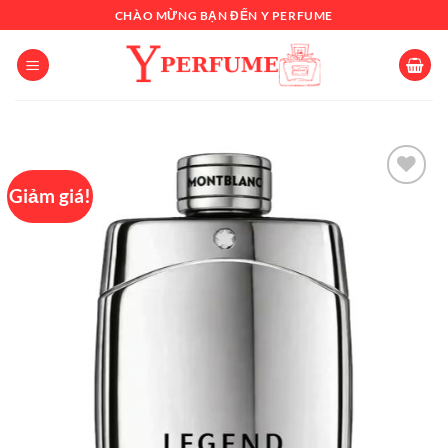
Chuyển
CHÀO MỪNG BẠN ĐẾN Y PERFUME
đến
nội
dung
Giảm giá!
Add to
wishlist