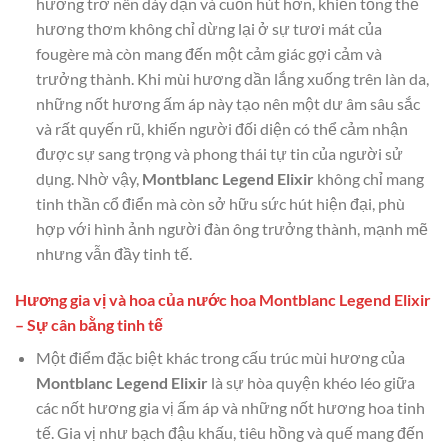
hương trở nên dày dặn và cuốn hút hơn, khiến tổng thể
hương thơm không chỉ dừng lại ở sự tươi mát của
fougère mà còn mang đến một cảm giác gợi cảm và
trưởng thành. Khi mùi hương dần lắng xuống trên làn da,
những nốt hương ấm áp này tạo nên một dư âm sâu sắc
và rất quyến rũ, khiến người đối diện có thể cảm nhận
được sự sang trọng và phong thái tự tin của người sử
dụng. Nhờ vậy,
Montblanc Legend Elixir
không chỉ mang
tinh thần cổ điển mà còn sở hữu sức hút hiện đại, phù
hợp với hình ảnh người đàn ông trưởng thành, mạnh mẽ
nhưng vẫn đầy tinh tế.
Hương gia vị và hoa của nước hoa Montblanc Legend Elixir
– Sự cân bằng tinh tế
Một điểm đặc biệt khác trong cấu trúc mùi hương của
Montblanc Legend Elixir
là sự hòa quyện khéo léo giữa
các nốt hương gia vị ấm áp và những nốt hương hoa tinh
tế. Gia vị như bạch đậu khấu, tiêu hồng và quế mang đến