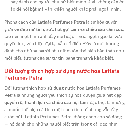
này dành cho người phụ nữ biết mình là ai, không cần ồn
ào để nổi bật mà vẫn khiến người khác phải ngoái nhìn.
Phong cách của
Lattafa Perfumes Petra
là sự hòa quyện
giữa
vẻ đẹp nữ tính, sức hút gợi cảm và chiều sâu cảm xúc
,
tạo nên một hình ảnh đầy mê hoặc – vừa ngọt ngào lại vừa
quyền lực, vừa hiện đại lại vẫn cổ điển. Đây là mùi hương
dành cho những người phụ nữ muốn thể hiện bản thân như
một
biểu tượng của sự tự tin, sang trọng và khác biệt
.
Đối tượng thích hợp sử dụng nước hoa Lattafa
Perfumes Petra
Đối tượng thích hợp sử dụng nước hoa Lattafa Perfumes
Petra
là những người yêu thích sự hòa quyện giữa nét đẹp
quyến rũ, thanh lịch và chiều sâu nội tâm
, đặc biệt là những
ai muốn thể hiện cá tính một cách tinh tế nhưng vẫn đầy
cuốn hút. Lattafa Perfumes Petra không dành cho số đông
— nó dành cho những người biết trân trọng cái đẹp như