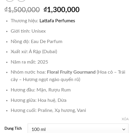
Giá
Giá
₫
1,500,000
₫
1,300,000
gốc
hiện
Thương hiệu:
Lattafa Perfumes
là:
tại
₫1,500,000.
là:
Giới tính: Unisex
₫1,300,000.
Nồng độ: Eau De Parfum
Xuất xứ: Ả Rập (Dubai)
Năm ra mắt: 2025
Nhóm nước hoa:
Floral Fruity Gourmand
(Hoa cỏ – Trái
cây – Hương ngọt ngào quyến rũ)
Hương đầu: Mận, Rượu Rum
Hương giữa: Hoa huệ, Dừa
Hương cuối: Praline, Xạ hương, Vani
XÓA
Dung Tích