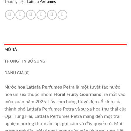
Thương hiệu:
Lattafa Perfumes
MÔ TẢ
THÔNG TIN BỔ SUNG
ĐÁNH GIÁ (0)
Nước hoa Lattafa Perfumes Petra
là một tuyệt tác nước
hoa unisex thuộc nhóm
Floral Fruity Gourmand
, ra mắt vào
mùa xuân năm 2025. Lấy cảm hứng từ vẻ đẹp cổ kính của
thành phố Lattafa Perfumes Petra và sự xa hoa thư thái của
Địa Trung Hải, Lattafa Perfumes Petra mang đến một trải
nghiệm hương thơm ấm áp, gợi cảm và đầy quyến rũ. Mùi
hương mở đầu với vị ngọt mọng của mận và rượu rum, kết