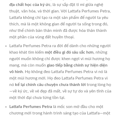
địa chất học của ký ức
, là sự sắp đặt tỉ mỉ giữa nghệ
thuật, văn hóa, và thời gian. Với Lattafa Perfumes Petra,
Lattafa không chỉ tạo ra một sản phẩm để người ta yêu
thích, mà là một không gian để người ta sống trong đó,
như thể chính bản thân mình đã được hóa thân thành
một phần của vùng đất huyền thoại.
Lattafa Perfumes Petra ra đời để dành cho những người
khao khát tìm kiếm
một điều gì đó sâu sắc hơn
, những
người muốn không chỉ được khen ngợi vì mùi hương họ
mang, mà còn muốn
giao tiếp bằng chính sự hiện diện
vô hình
. Họ không đeo Lattafa Perfumes Petra vì nó là
một mùi hương mới. Họ đeo Lattafa Perfumes Petra vì
nó
kể lại chính câu chuyện chưa thành lời
trong lòng họ
—về ký ức, về vẻ đẹp đã mất, về sự tự do và yên tĩnh của
một thời đại chưa từng tồn tại.
Lattafa Perfumes Petra
là mốc son mở đầu cho một
chương mới trong hành trình sáng tạo của Lattafa—một