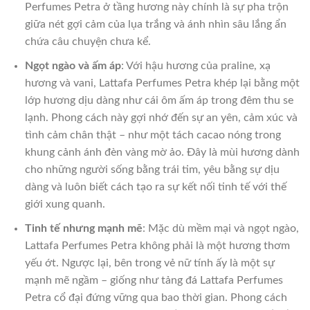
Perfumes Petra ở tầng hương này chính là sự pha trộn
giữa nét gợi cảm của lụa trắng và ánh nhìn sâu lắng ẩn
chứa câu chuyện chưa kể.
Ngọt ngào và ấm áp
: Với hậu hương của praline, xạ
hương và vani, Lattafa Perfumes Petra khép lại bằng một
lớp hương dịu dàng như cái ôm ấm áp trong đêm thu se
lạnh. Phong cách này gợi nhớ đến sự an yên, cảm xúc và
tình cảm chân thật – như một tách cacao nóng trong
khung cảnh ánh đèn vàng mờ ảo. Đây là mùi hương dành
cho những người sống bằng trái tim, yêu bằng sự dịu
dàng và luôn biết cách tạo ra sự kết nối tinh tế với thế
giới xung quanh.
Tinh tế nhưng mạnh mẽ
: Mặc dù mềm mại và ngọt ngào,
Lattafa Perfumes Petra không phải là một hương thơm
yếu ớt. Ngược lại, bên trong vẻ nữ tính ấy là một sự
mạnh mẽ ngầm – giống như tảng đá Lattafa Perfumes
Petra cổ đại đứng vững qua bao thời gian. Phong cách