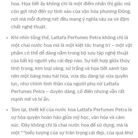
hoa. Họa tiết ấy không chỉ là một điểm nhấn thị giác mà
còn gợi nhớ đến sự tinh xảo của văn hóa phương Đông,
nơi mà mỗi đường nét đều mang ý nghĩa sâu xa và đậm
chất nghệ thuật.
Khi nhìn tổng thể, Lattafa Perfumes Petra không chỉ là
một chai nước hoa mà là một kiệt tác trang trí – một vật
phẩm có thể dễ dàng nằm trong bộ sưu tập nghệ thuật
của bất kỳ người yêu cái đẹp nào. Sự kết hợp giữa thủy
tinh trong, kim loại vàng, sứ trắng và họa tiết xanh tạo
nên một bảng màu hài hòa, vừa dịu dàng lại vừa quyền
lực, như chính tinh thần của người phụ nữ Lattafa
Perfumes Petra – duyên dáng, cổ điển nhưng vẫn rất
mạnh mẽ và bí ẩn.
Tóm lại, thiết kế của nước hoa Lattafa Perfumes Petra là
sự hòa quyện hoàn hảo giữa mỹ học, văn hóa và cảm
xúc. Đây không chỉ là chai nước hoa để sử dụng, mà là
một **biểu tượng của sự trân trọng cái đẹp, của quá khứ