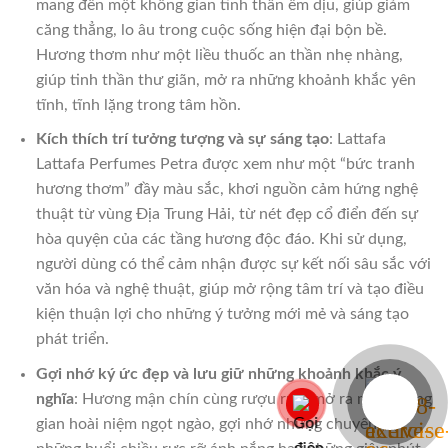
mang đến một không gian tinh thần êm dịu, giúp giảm
căng thẳng, lo âu trong cuộc sống hiện đại bộn bề.
Hương thơm như một liều thuốc an thần nhẹ nhàng,
giúp tinh thần thư giãn, mở ra những khoảnh khắc yên
tĩnh, tĩnh lặng trong tâm hồn.
Kích thích trí tưởng tượng và sự sáng tạo
: Lattafa
Lattafa Perfumes Petra được xem như một “bức tranh
hương thơm” đầy màu sắc, khơi nguồn cảm hứng nghệ
thuật từ vùng Địa Trung Hải, từ nét đẹp cổ điển đến sự
hòa quyện của các tầng hương độc đáo. Khi sử dụng,
người dùng có thể cảm nhận được sự kết nối sâu sắc với
văn hóa và nghệ thuật, giúp mở rộng tâm trí và tạo điều
kiện thuận lợi cho những ý tưởng mới mẻ và sáng tạo
phát triển.
Gợi nhớ ký ức đẹp và lưu giữ những khoảnh khắc ý
nghĩa
: Hương mận chín cùng rượu rum mở ra một không
gian hoài niệm ngọt ngào, gợi nhớ những chuyến đi,