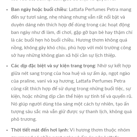
Ban ngày hoặc buổi chiều
: Lattafa Perfumes Petra mang
đến sự tươi sáng, nhẹ nhàng nhưng vẫn rất nổi bật và
duyên dáng nên thích hợp để dùng trong các hoạt động
ban ngày như đi làm, đi chơi, gặp gỡ bạn bè hay thậm chí
là các buổi hẹn hò buổi chiều. Hương thơm không quá
nồng, không gây khó chịu, phù hợp với môi trường công
sở hay những không gian xã hội cần sự lịch thiệp.
Các dịp đặc biệt và sự kiện trang trọng
: Nhờ sự kết hợp
giữa nét sang trọng của hoa huệ và sự ấm áp, ngọt ngào
của praline, vani và xạ hương, Lattafa Perfumes Petra
cũng rất thích hợp để sử dụng trong những buổi tiệc, sự
kiện, hoặc những dịp cần thể hiện sự tinh tế và quyến rũ.
Nó giúp người dùng tỏa sáng một cách tự nhiên, tạo ấn
tượng sâu sắc mà vẫn giữ được sự thanh lịch, không quá
phô trương.
Thời tiết mát đến hơi lạnh
: Vì hương thơm thuộc nhóm