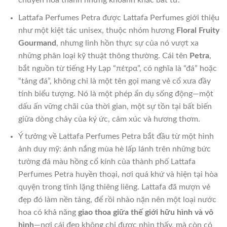
chuyển hóa thành những khoảnh khắc bất tử.
Lattafa Perfumes Petra được Lattafa Perfumes giới thiệu
như một kiệt tác unisex, thuộc nhóm hương
Floral Fruity
Gourmand
, nhưng linh hồn thực sự của nó vượt xa
những phân loại kỹ thuật thông thường. Cái tên
Petra
,
bắt nguồn từ tiếng Hy Lạp “πέτρα”, có nghĩa là “đá” hoặc
“tảng đá”, không chỉ là một tên gọi mang vẻ cổ xưa đầy
tính biểu tượng. Nó là một phép ẩn dụ sống động—một
dấu ấn vững chãi của thời gian, một sự tồn tại bất biến
giữa dòng chảy của ký ức, cảm xúc và hương thơm.
Ý tưởng về Lattafa Perfumes Petra bắt đầu từ một hình
ảnh duy mỹ: ánh nắng mùa hè lấp lánh trên những bức
tường đá màu hồng cổ kính của thành phố Lattafa
Perfumes Petra huyền thoại, nơi quá khứ và hiện tại hòa
quyện trong tĩnh lặng thiêng liêng. Lattafa đã mượn vẻ
đẹp đó làm nền tảng, để rồi nhào nặn nên một loại nước
hoa có khả năng
giao thoa giữa thế giới hữu hình và vô
hình
—nơi cái đẹp không chỉ được nhìn thấy, mà còn có