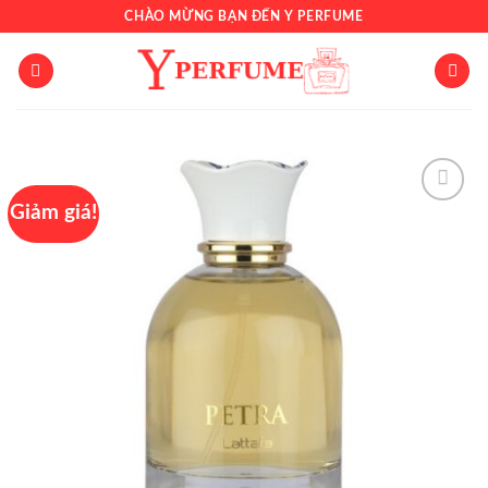
Chuyển
CHÀO MỪNG BẠN ĐẾN Y PERFUME
đến
nội
dung
Giảm giá!
Add to
wishlist