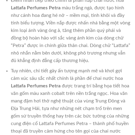
Điểm nhấn tiếp theo chính là phần nắp chai nước hoa
Lattafa Perfumes Petra
màu trắng ngà, được tạo hình
như cánh hoa đang hé nở – mềm mại, tinh khôi và đầy
tính biểu tượng. Viền nắp được nhấn nhá bằng một vòng
kim loại ánh vàng óng ả, tăng thêm phần quý phái và
đồng bộ hoàn hảo với sắc vàng ánh kim của dòng chữ
“Petra” được in chính giữa thân chai. Dòng chữ “Lattafa”
nhỏ nhắn nằm bên dưới, không phô trương nhưng vẫn
đủ khẳng định đẳng cấp thương hiệu.
Tuy nhiên, chi tiết gây ấn tượng mạnh mẽ và khơi gợi
cảm xúc sâu sắc nhất chính là phần đế chai nước hoa
Lattafa Perfumes Petra
được trang trí bằng họa tiết hoa
văn gốm màu xanh cobalt trên nền trắng ngọc. Hoa văn
mang đậm hơi thở nghệ thuật của vùng Trung Đông và
Địa Trung Hải, tựa như những nét chạm trổ trên men
gốm sứ truyền thống hay trên các bức tường của những
cung điện cổ Lattafa Perfumes Petra – thành phố huyền
thoại đã truyền cảm hứng cho tên gọi của chai nước