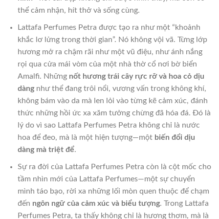
thể cảm nhận, hít thở và sống cùng.
Lattafa Perfumes Petra được tạo ra như một “khoảnh
khắc lơ lửng trong thời gian”. Nó không vội vã. Từng lớp
hương mở ra chậm rãi như một vũ điệu, như ánh nắng
rọi qua cửa mái vòm của một nhà thờ cổ nơi bờ biển
Amalfi. Những
nốt hương trái cây rực rỡ và hoa cỏ dịu
dàng
như thể đang trôi nổi, vương vấn trong không khí,
không bám vào da mà len lỏi vào từng kẽ cảm xúc, đánh
thức những hồi ức xa xăm tưởng chừng đã hóa đá. Đó là
lý do vì sao Lattafa Perfumes Petra không chỉ là nước
hoa để đeo, mà là một hiện tượng—một
biến đổi dịu
dàng mà triệt để
.
Sự ra đời của Lattafa Perfumes Petra còn là cột mốc cho
tầm nhìn mới của Lattafa Perfumes—một sự chuyển
mình táo bạo, rời xa những lối mòn quen thuộc để chạm
đến
ngôn ngữ của cảm xúc và biểu tượng
. Trong Lattafa
Perfumes Petra, ta thấy không chỉ là hương thơm, mà là