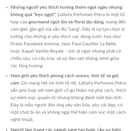
Những người yêu thích hương thơm ngọt ngào nhưng
không quá “kẹo ngọt”
: Lattafa Perfumes Petra là một tổ
hợp của
gourmand ngọt ấm và floral dịu dàng
, mang đến
cảm giác gần gũi mà vẫn đủ “sang”. Đây là sự lựa chọn lý
tưởng cho những ai yêu thích các dòng nước hoa như
Prada Paradoxe Intense, Jean Paul Gaultier La Belle,
hoặc Kayali Vanilla Royale – tức là ngọt nhưng phải có
chiều sâu, có cấu trúc và sự đan xen thông minh giữa
các tầng hương.
Nam giới yêu thích phong cách unisex, tinh tế và gợi
cảm
: Dù mang nét nữ tính rõ rệt, Lattafa Perfumes Petra
vẫn phù hợp với nam giới có gu thẩm mỹ phá cách, thích
sự mềm mại, quyến rũ nhưng không đánh mất bản lĩnh.
Đây là mẫu người đàn ông yêu văn hóa, yêu cái đẹp, có
một chút bí ẩn và không ngại thể hiện cảm xúc một cách
nghệ thuật.
Người làm trong các ngành sáng tạo hoặc cần sự hiện