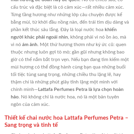
cấu trúc và đặc biệt là có cảm xúc—rất nhiều cảm xúc.
Từng tầng hương như những lớp câu chuyện được kể
bằng mùi, từ khởi đầu nồng nàn, đến trái tim dịu dàng và
phần kết thúc sâu lắng. Đây là loại nước hoa
khiến
người khác phải ngoái nhìn
, không phải vì nó ồn ào, mà
vì nó
ám ảnh
. Một thứ hương thơm như ký ức cũ: quen
thuộc nhưng luôn gợi tò mò; gần gũi nhưng không bao
giờ có thể nắm bắt trọn vẹn. Nếu bạn đang tìm kiếm một
mùi hương có thể đồng hành cùng bạn qua những buổi
tối tiệc tùng sang trọng, những chiều thu lặng lẽ, hay
thậm chí là những phút giây tĩnh lặng một mình với
chính mình—
Lattafa Perfumes Petra là lựa chọn hoàn
hảo
. Nó không chỉ là nước hoa, nó là một bản tuyên
ngôn của cảm xúc.
Thiết kế chai nước hoa Lattafa Perfumes Petra –
Sang trọng và tinh tế