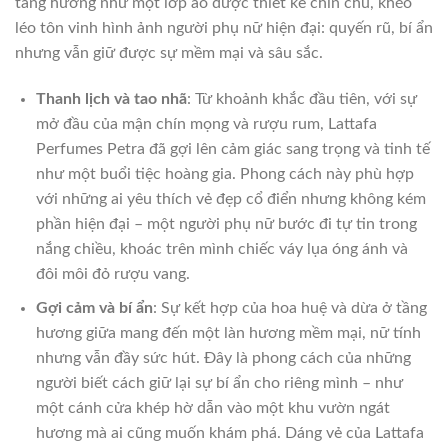
tầng hương như một lớp áo được thiết kế chỉn chu, khéo
léo tôn vinh hình ảnh người phụ nữ hiện đại: quyến rũ, bí ẩn
nhưng vẫn giữ được sự mềm mại và sâu sắc.
Thanh lịch và tao nhã
: Từ khoảnh khắc đầu tiên, với sự
mở đầu của mận chín mọng và rượu rum, Lattafa
Perfumes Petra đã gợi lên cảm giác sang trọng và tinh tế
như một buổi tiệc hoàng gia. Phong cách này phù hợp
với những ai yêu thích vẻ đẹp cổ điển nhưng không kém
phần hiện đại – một người phụ nữ bước đi tự tin trong
nắng chiều, khoác trên mình chiếc váy lụa óng ánh và
đôi môi đỏ rượu vang.
Gợi cảm và bí ẩn
: Sự kết hợp của hoa huệ và dừa ở tầng
hương giữa mang đến một làn hương mềm mại, nữ tính
nhưng vẫn đầy sức hút. Đây là phong cách của những
người biết cách giữ lại sự bí ẩn cho riêng mình – như
một cánh cửa khép hờ dẫn vào một khu vườn ngát
hương mà ai cũng muốn khám phá. Dáng vẻ của Lattafa