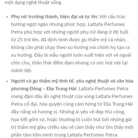
một dạng nghệ thuật sống.
Phụ nữ trưởng thành, hiện đại và tự tin
: Với cấu trúc
hương ngọt ngào nhưng phức hợp, Lattafa Perfumes
Petra phù hợp với những người phụ nữ đang ở độ tuổi
từ 25 trở lên, đã định hình được gu thẩm mỹ cá nhân,
không cần phải chạy theo xu hướng mà chính họ tạo ra
xu hướng. Đây là mẫu người luôn xuất hiện với vẻ ngoài
chỉn chu, thần thái điềm đạm nhưng có sức hút nội tại
mãnh liệt.
Người có gu thẩm mỹ tinh tế, yêu nghệ thuật và văn hóa
phương Đông – Địa Trung Hải
: Lattafa Perfumes Petra
mang đậm dấu ấn nghệ thuật của vùng Lattafa Perfumes
Petra cổ đại, hòa quyện cùng cảm hứng từ Địa Trung Hải
đầy nắng và hương vị. Những ai yêu vẻ đẹp thủ công,
họa tiết gốm sứ, hoặc thường bị cuốn hút bởi những giá
trị thẩm mỹ giàu chiều sâu sẽ cảm thấy như tìm thấy một
phần tâm hồn mình trong Lattafa Perfumes Petra.