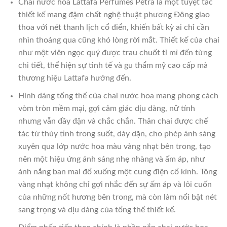
Chai nước hoa Lattafa Perfumes Petra là một tuyệt tác
thiết kế mang đậm chất nghệ thuật phương Đông giao
thoa với nét thanh lịch cổ điển, khiến bất kỳ ai chỉ cần
nhìn thoáng qua cũng khó lòng rời mắt. Thiết kế của chai
như một viên ngọc quý được trau chuốt tỉ mỉ đến từng
chi tiết, thể hiện sự tinh tế và gu thẩm mỹ cao cấp mà
thương hiệu Lattafa hướng đến.
Hình dáng tổng thể của chai nước hoa mang phong cách
vòm tròn mềm mại, gợi cảm giác dịu dàng, nữ tính
nhưng vẫn đầy đặn và chắc chắn. Thân chai được chế
tác từ thủy tinh trong suốt, dày dặn, cho phép ánh sáng
xuyên qua lớp nước hoa màu vàng nhạt bên trong, tạo
nên một hiệu ứng ánh sáng nhẹ nhàng và ấm áp, như
ánh nắng ban mai đổ xuống một cung điện cổ kính. Tông
vàng nhạt không chỉ gợi nhắc đến sự ấm áp và lôi cuốn
của những nốt hương bên trong, mà còn làm nổi bật nét
sang trọng và dịu dàng của tổng thể thiết kế.