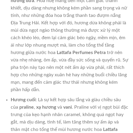
hương dừa
. Hoa huệ mang đến một cảm giác thanh
khiết, dịu dàng nhưng không kém phần sang trọng và nữ
tính, như những đóa hoa trắng thanh tao đượm nắng
Địa Trung Hải. Kết hợp với đó, hương dừa không phải là
mùi dừa ngọt ngào thông thường mà được xử lý một
cách khéo léo, đem lại cảm giác béo ngậy, mềm mịn, êm
ái như lớp nhung mượt mà, làm cho tổng thể tầng
hương giữa nước hoa
Lattafa Perfumes Petra
trở nên
vừa nhẹ nhàng, ôm ấp, vừa đầy sức sống và quyến rũ. Sự
pha trộn này tạo nên một nét ấm áp vừa phải, rất thích
hợp cho những ngày xuân hè hay những buổi chiều lãng
mạn, mang đến cảm giác thư thái nhưng không kém
phần hấp dẫn.
Hương cuối
: Là sự kết hợp sâu lắng và giàu chiều sâu
của
praline
,
xạ hương
và
vani
. Praline với vị ngọt bùi đặc
trưng của kẹo hạnh nhân caramel, không quá ngọt hay
gắt, mà dịu dàng, tinh tế, làm tăng thêm sự ấm áp và
thân mật cho tổng thể mùi hương nước hoa
Lattafa