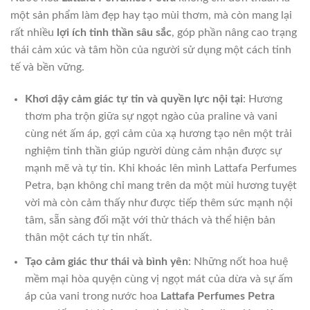
một sản phẩm làm đẹp hay tạo mùi thơm, mà còn mang lại
rất nhiều
lợi ích tinh thần sâu sắc
, góp phần nâng cao trạng
thái cảm xúc và tâm hồn của người sử dụng một cách tinh
tế và bền vững.
Khơi dậy cảm giác tự tin và quyền lực nội tại
: Hương
thơm pha trộn giữa sự ngọt ngào của praline và vani
cùng nét ấm áp, gợi cảm của xạ hương tạo nên một trải
nghiệm tinh thần giúp người dùng cảm nhận được sự
mạnh mẽ và tự tin. Khi khoác lên mình Lattafa Perfumes
Petra, bạn không chỉ mang trên da một mùi hương tuyệt
vời mà còn cảm thấy như được tiếp thêm sức mạnh nội
tâm, sẵn sàng đối mặt với thử thách và thể hiện bản
thân một cách tự tin nhất.
Tạo cảm giác thư thái và bình yên
: Những nốt hoa huệ
mềm mại hòa quyện cùng vị ngọt mát của dừa và sự ấm
áp của vani trong nước hoa
Lattafa Perfumes Petra