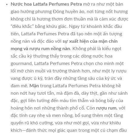
Nước hoa Lattafa Perfumes Petra
mở ra như một bản
giao hưởng phương Đông huyền ảo, nơi từng nốt hương
không chỉ là hương thơm đơn thuần mà là cảm xúc được
“điêu khắc” bằng khứu giác. Ngay từ khoảnh khắc đầu
tiên, Lattafa Perfumes Petra đã tạo nên một ấn tượng
nồng nàn và độc đáo với
sự xuất hiện của mận chín
mọng và rượu rum nồng nàn
. Không phải là kiểu ngọt
sắc cầu kỳ thường thấy trong các dòng nước hoa
gourmand, Lattafa Perfumes Petra chọn cho mình một
lối mở chín muồi và trưởng thành hơn, như một ly rượu
vang được ủ kỹ, tràn đầy những tầng sâu của ký ức và
đam mê.
Mận
trong Lattafa Perfumes Petra không hề
non nớt hay tươi tắn, mà đậm đà, dày thịt, gần như sánh
đặc, gợi liên tưởng đến màu tím thẫm và bóng bẩy của
hoàng hôn nơi những thành phố cổ. Còn
rượu rum
, với
đặc tính cay nhẹ và men nồng, bổ sung thêm một tầng
quyến rũ khó cưỡng, vừa như mời gọi, vừa như khiêu
khích—đánh thức mọi giác quan trong một cú chạm đầu