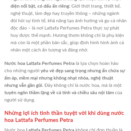
diện nổi bật, có dấu ấn riêng
: Giới thời trang, thiết kế,
nghệ thuật, làm đẹp hay truyền thông – những ngành
đòi hỏi sự tinh tế, khả năng tạo ảnh hưởng và gu cá nhân
độc đáo – là nơi Lattafa Perfumes Petra thực sự phát
huy được thế mạnh. Hương thơm không chỉ là phụ kiện
mà còn là một phần bản sắc, giúp định hình hình ảnh cá
nhân một cách ấn tượng và đáng nhớ.
Nước hoa Lattafa Perfumes Petra
là lựa chọn hoàn hảo
cho những người
yêu vẻ đẹp sang trọng nhưng ẩn chứa sự
ấm áp, mềm mại nhưng không nhạt nhòa, nghệ thuật
nhưng vẫn gần gũi
. Đây không chỉ là nước hoa, mà là một
tuyên ngôn thầm lặng về cá tính và chiều sâu nội tâm
của
người sử dụng.
Những lợi ích tinh thần tuyệt vời khi dùng nước
hoa Lattafa Perfumes Petra
Nước hoa
Lattafa Perfumes Petra
không chỉ đơn thuần là