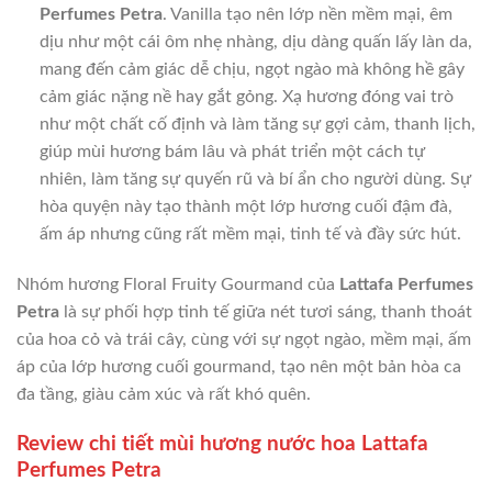
Perfumes Petra
. Vanilla tạo nên lớp nền mềm mại, êm
dịu như một cái ôm nhẹ nhàng, dịu dàng quấn lấy làn da,
mang đến cảm giác dễ chịu, ngọt ngào mà không hề gây
cảm giác nặng nề hay gắt gỏng. Xạ hương đóng vai trò
như một chất cố định và làm tăng sự gợi cảm, thanh lịch,
giúp mùi hương bám lâu và phát triển một cách tự
nhiên, làm tăng sự quyến rũ và bí ẩn cho người dùng. Sự
hòa quyện này tạo thành một lớp hương cuối đậm đà,
ấm áp nhưng cũng rất mềm mại, tinh tế và đầy sức hút.
Nhóm hương Floral Fruity Gourmand của
Lattafa Perfumes
Petra
là sự phối hợp tinh tế giữa nét tươi sáng, thanh thoát
của hoa cỏ và trái cây, cùng với sự ngọt ngào, mềm mại, ấm
áp của lớp hương cuối gourmand, tạo nên một bản hòa ca
đa tầng, giàu cảm xúc và rất khó quên.
Review chi tiết mùi hương nước hoa Lattafa
Perfumes Petra