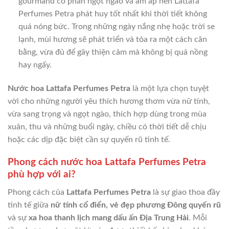
gourmand có phần ngọt ngào và ấm áp nên Lattafa
Perfumes Petra phát huy tốt nhất khi thời tiết không
quá nóng bức. Trong những ngày nắng nhẹ hoặc trời se
lạnh, mùi hương sẽ phát triển và tỏa ra một cách cân
bằng, vừa đủ để gây thiện cảm mà không bị quá nồng
hay ngấy.
Nước hoa Lattafa Perfumes Petra
là một lựa chọn tuyệt
vời cho những người yêu thích hương thơm vừa nữ tính,
vừa sang trọng và ngọt ngào, thích hợp dùng trong mùa
xuân, thu và những buổi ngày, chiều có thời tiết dễ chịu
hoặc các dịp đặc biệt cần sự quyến rũ tinh tế.
Phong cách nước hoa Lattafa Perfumes Petra
phù hợp với ai?
Phong cách của
Lattafa Perfumes Petra
là sự giao thoa đầy
tinh tế giữa
nữ tính cổ điển, vẻ đẹp phương Đông quyến rũ
và sự
xa hoa thanh lịch mang dấu ấn Địa Trung Hải
. Mỗi