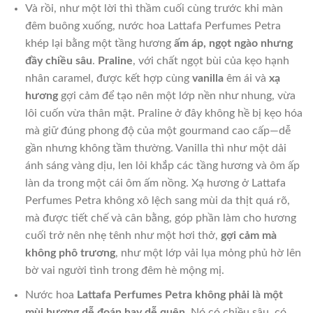
Và rồi, như một lời thì thầm cuối cùng trước khi màn
đêm buông xuống, nước hoa Lattafa Perfumes Petra
khép lại bằng một tầng hương
ấm áp, ngọt ngào nhưng
đầy chiều sâu
.
Praline
, với chất ngọt bùi của kẹo hạnh
nhân caramel, được kết hợp cùng
vanilla
êm ái và
xạ
hương
gợi cảm để tạo nên một lớp nền như nhung, vừa
lôi cuốn vừa thân mật. Praline ở đây không hề bị kẹo hóa
mà giữ đúng phong độ của một gourmand cao cấp—dễ
gần nhưng không tầm thường. Vanilla thì như một dải
ánh sáng vàng dịu, len lỏi khắp các tầng hương và ôm ấp
làn da trong một cái ôm ấm nồng. Xạ hương ở Lattafa
Perfumes Petra không xô lệch sang mùi da thịt quá rõ,
mà được tiết chế và cân bằng, góp phần làm cho hương
cuối trở nên nhẹ tênh như một hơi thở,
gợi cảm mà
không phô trương
, như một lớp vải lụa mỏng phủ hờ lên
bờ vai người tình trong đêm hè mộng mị.
Nước hoa
Lattafa Perfumes Petra không phải là một
mùi hương dễ đoán hay dễ quên
. Nó có chiều sâu, có