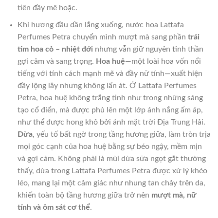
tiên đầy mê hoặc.
Khi hương đầu dần lắng xuống, nước hoa Lattafa
Perfumes Petra chuyển mình mượt mà sang phần
trái
tim hoa cỏ – nhiệt đới
nhưng vẫn giữ nguyên tinh thần
gợi cảm và sang trọng.
Hoa huệ
—một loài hoa vốn nổi
tiếng với tính cách mạnh mẽ và đầy nữ tính—xuất hiện
đầy lộng lẫy nhưng không lấn át. Ở Lattafa Perfumes
Petra, hoa huệ không trắng tinh như trong những sáng
tạo cổ điển, mà được phủ lên một lớp ánh nắng ấm áp,
như thể được hong khô bởi ánh mặt trời Địa Trung Hải.
Dừa
, yếu tố bất ngờ trong tầng hương giữa, làm tròn trịa
mọi góc cạnh của hoa huệ bằng sự béo ngậy, mềm mịn
và gợi cảm. Không phải là mùi dừa sữa ngọt gắt thường
thấy, dừa trong Lattafa Perfumes Petra được xử lý khéo
léo, mang lại một cảm giác như nhung tan chảy trên da,
khiến toàn bộ tầng hương giữa trở nên
mượt mà, nữ
tính và ôm sát cơ thể
.