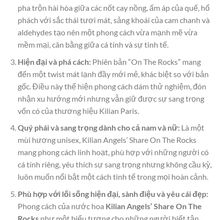
pha trộn hài hòa giữa các nốt cay nồng, ấm áp của quế, hổ
phách với sắc thái tươi mát, sảng khoái của cam chanh và
aldehydes tạo nên một phong cách vừa mạnh mẽ vừa
mềm mại, cân bằng giữa cá tính và sự tinh tế.
Hiện đại và phá cách:
Phiên bản “On The Rocks” mang
đến một twist mát lạnh đầy mới mẻ, khác biệt so với bản
gốc. Điều này thể hiện phong cách dám thử nghiệm, đón
nhận xu hướng mới nhưng vẫn giữ được sự sang trọng
vốn có của thương hiệu Kilian Paris.
Quý phái và sang trọng dành cho cả nam và nữ:
Là một
mùi hương unisex, Kilian Angels’ Share On The Rocks
mang phong cách linh hoạt, phù hợp với những người có
cá tính riêng, yêu thích sự sang trọng nhưng không cầu kỳ,
luôn muốn nổi bật một cách tinh tế trong mọi hoàn cảnh.
Phù hợp với lối sống hiện đại, sành điệu và yêu cái đẹp:
Phong cách của nước hoa
Kilian Angels’ Share On The
Rocks
như một biểu tượng cho những người biết tận