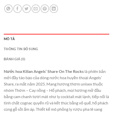
MÔ TẢ
THÔNG TIN BỔ SUNG
ĐÁNH GIÁ (0)
Nước hoa Kilian Angels’ Share On The Rocks
là phiên bản
mới đầy táo bạo của dòng nước hoa huyền thoại Angels’
Share, ra mắt năm 2025. Mang hương thơm unisex thuộc
nhóm Thơm – Cay nồng – Hổ phách, mùi hương mở đầu
bằng cam chanh tươi mát như ly cocktail mát lạnh, tiếp nối là
tinh chất cognac quyến rũ và kết thúc bằng vỏ quế, hổ phách
cùng gỗ sồi ấm áp. Thiết kế mô phỏng ly rượu pha lê sang