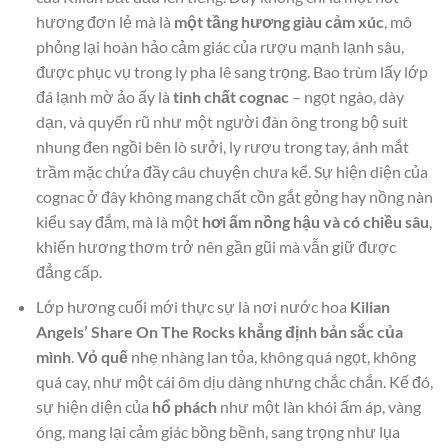
hương đơn lẻ mà là
một tầng hương giàu cảm xúc
, mô
phỏng lại hoàn hảo cảm giác của rượu mạnh lạnh sâu,
được phục vụ trong ly pha lê sang trọng. Bao trùm lấy lớp
đá lạnh mờ ảo ấy là
tinh chất cognac
– ngọt ngào, dày
dạn, và quyến rũ như một người đàn ông trong bộ suit
nhung đen ngồi bên lò sưởi, ly rượu trong tay, ánh mắt
trầm mặc chứa đầy câu chuyện chưa kể. Sự hiện diện của
cognac ở đây không mang chất cồn gắt gỏng hay nồng nàn
kiểu say đắm, mà là một
hơi ấm nồng hậu và có chiều sâu
,
khiến hương thơm trở nên gần gũi mà vẫn giữ được
đẳng cấp.
Lớp hương cuối mới thực sự là nơi nước hoa
Kilian
Angels’ Share On The Rocks khẳng định bản sắc của
mình
.
Vỏ quế
nhẹ nhàng lan tỏa, không quá ngọt, không
quá cay, như một cái ôm dịu dàng nhưng chắc chắn. Kế đó,
sự hiện diện của
hổ phách
như một làn khói ấm áp, vàng
óng, mang lại cảm giác bồng bềnh, sang trọng như lụa