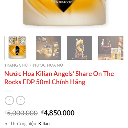
TRANG CHỦ
/
NƯỚC HOA NỮ
Nước Hoa Kilian Angels’ Share On The
Rocks EDP 50ml Chính Hãng
Giá
Giá
5,000,000
4,850,000
₫
₫
gốc
hiện
Thương hiệu:
Kilian
là:
tại