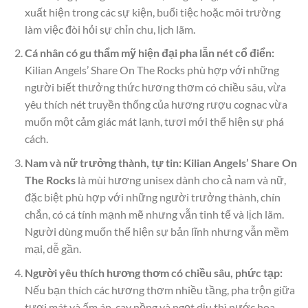
xuất hiện trong các sự kiện, buổi tiệc hoặc môi trường
làm việc đòi hỏi sự chỉn chu, lịch lãm.
Cá nhân có gu thẩm mỹ hiện đại pha lẫn nét cổ điển:
Kilian Angels’ Share On The Rocks phù hợp với những
người biết thưởng thức hương thơm có chiều sâu, vừa
yêu thích nét truyền thống của hương rượu cognac vừa
muốn một cảm giác mát lạnh, tươi mới thể hiện sự phá
cách.
Nam và nữ trưởng thành, tự tin: Kilian Angels’ Share On
The Rocks
là mùi hương unisex dành cho cả nam và nữ,
đặc biệt phù hợp với những người trưởng thành, chín
chắn, có cá tính mạnh mẽ nhưng vẫn tinh tế và lịch lãm.
Người dùng muốn thể hiện sự bản lĩnh nhưng vẫn mềm
mại, dễ gần.
Người yêu thích hương thơm có chiều sâu, phức tạp:
Nếu bạn thích các hương thơm nhiều tầng, pha trộn giữa
tươi mát và ấm áp, cay nồng và ngọt dịu thì nước hoa