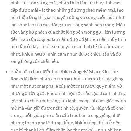
hình trụ tròn vững chãi, phần thân làm từ thủy tinh cao
cấp được mài vát theo những đường chéo mềm mại, tạo
nên hiệu ứng thị giác chuyển động vô cùng cuốn hút, như
làn sóng lan tỏa của dòng rượu sóng sánh bên trong. Màu
sắc vàng hổ phách của chất lỏng bên trong gợi liên tưởng
đến màu của cognac lâu năm, được đặt trên nền thủy tinh
mờ dần ở đáy – một sự chuyển màu tinh tế từ đậm sang
nhạt, khiến người nhìn cảm nhận được chiều sâu và độ
sang trọng của chất liệu.
Phần nắp chai nước hoa
Kilian Angels’ Share On The
Rocks
là điểm nhấn ấn tượng nhất – được chế tác giống
như một nút chai pha lê của một chai rượu quý hiếm, với
những đường cắt khúc hình học sắc sảo tạo thành những
góc phản chiếu ánh sáng lấp lánh, mang lại cảm giác mạnh
mẽ mà vẫn giữ được nét tinh tế, quyến rũ. Nắp và cổ chai
trong suốt, giúp phô diễn cấu trúc bên trong giống như
những thanh pha lê dựng đứng, khiến tổng thể trở nên
cực kỳ thanh lịch, đậm chất “on the rocks” – như những