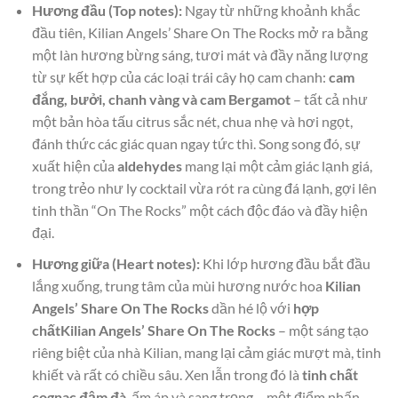
Hương đầu (Top notes):
Ngay từ những khoảnh khắc
đầu tiên, Kilian Angels’ Share On The Rocks mở ra bằng
một làn hương bừng sáng, tươi mát và đầy năng lượng
từ sự kết hợp của các loại trái cây họ cam chanh:
cam
đắng, bưởi, chanh vàng và cam Bergamot
– tất cả như
một bản hòa tấu citrus sắc nét, chua nhẹ và hơi ngọt,
đánh thức các giác quan ngay tức thì. Song song đó, sự
xuất hiện của
aldehydes
mang lại một cảm giác lạnh giá,
trong trẻo như ly cocktail vừa rót ra cùng đá lạnh, gợi lên
tinh thần “On The Rocks” một cách độc đáo và đầy hiện
đại.
Hương giữa (Heart notes):
Khi lớp hương đầu bắt đầu
lắng xuống, trung tâm của mùi hương nước hoa
Kilian
Angels’ Share On The Rocks
dần hé lộ với
hợp
chấtKilian Angels’ Share On The Rocks
– một sáng tạo
riêng biệt của nhà Kilian, mang lại cảm giác mượt mà, tinh
khiết và rất có chiều sâu. Xen lẫn trong đó là
tinh chất
cognac đậm đà
, ấm áp và sang trọng – một điểm nhấn