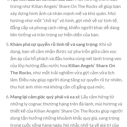
trưng như Kilian Angels’ Share On The Rocks sẽ giúp bạn
xây dựng hình ảnh cá nhân mạnh mẽ và khó quên. Mùi
hương như một “chữ ký” vô hình, gợi nhớ về sự tinh tế,
đẳng cấp và phong cách riêng, khiến người khác dễ dàng
liên tưởng và trân trọng sự hiện diện của bạn.
Khám phá sự quyến rũ tinh tế và sang trọng:
Khi sử
dụng, bạn sẽ cảm nhận được sự pha trộn giữa cảm xúc
ấm áp của hổ phách và đậu tonka cùng nét lạnh trong veo
của lớp hương đầu nước hoa
Kilian Angels’ Share On
The Rocks
, như một trải nghiệm vừa gợi cảm vừa lịch
lãm. Điều này giúp người dùng tăng sự quyến rũ tự nhiên,
thu hút ánh nhìn mà không cần cố gắng quá mức.
Mang lại cảm giác quý phái và xa xỉ:
Lấy cảm hứng từ
những ly cognac thượng hạng trên đá lạnh, mùi hương và
thiết kế của Kilian Angels’ Share On The Rocks giúp người
dùng tận hưởng những khoảnh khắc quý giá, sang trọng
trong cuộc sống hàng ngày. Nó nhắc nhở ta về giá trị của