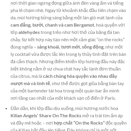
nơi thời gian ngưng đọng giữa ánh đèn vàng ấm và tiếng
pha lê chạm nhẹ. Ngay từ khoảnh khắc đầu tiên chạm vào
da, mùi hương bừng sáng bằng một làn gió mát lạnh của
cam đắng, bưởi, chanh và cam Bergamot
, hoà quyện với
lớp
aldehydes
trong trẻo như hơi thở của băng đá tan
chảy. Sự kết hợp này tạo nên một cảm giác “on the rocks”
đúng nghĩa –
sảng khoái, tươi mới, sống động
, như một
ly cocktail vừa được lắc lên trong ly thủy tinh đặt trên bàn
đá cẩm thạch. Nhưng điểm khiến lớp hương đầu này đặc
biệt không nằm ở sự chua chát hay sắc lạnh đơn thuần
của citrus, mà là
cách chúng hòa quyện vào nhau đầy
mượt mà và tinh tế
, như thể được gọt giũa bằng bàn tay
của một bartender tài hoa trong một quán bar ẩn mình
nơi tầng cao nhất của một khách sạn cổ điển ở Paris.
Dần dần, khi lớp đầu dịu xuống, mùi hương nước hoa
Kilian Angels’ Share On The Rocks
mở ra trái tim ấm áp
và đầy mê hoặc – nơi
hợp chất “On the Rocks”
độc quyền
của Kilian bắt đầu lên tiếng. Đây không chỉ là một nốt