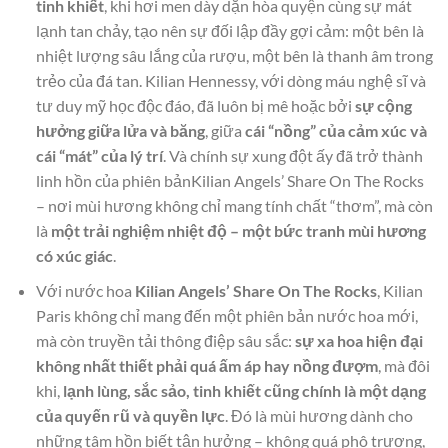
tinh khiết
, khi hơi men dày dặn hòa quyện cùng sự mát
lạnh tan chảy, tạo nên sự đối lập đầy gợi cảm: một bên là
nhiệt lượng sâu lắng của rượu, một bên là thanh âm trong
trẻo của đá tan. Kilian Hennessy, với dòng máu nghệ sĩ và
tư duy mỹ học độc đáo, đã luôn bị mê hoặc bởi
sự cộng
hưởng giữa lửa và băng
, giữa
cái “nồng” của cảm xúc và
cái “mát” của lý trí
. Và chính sự xung đột ấy đã trở thành
linh hồn của phiên bảnKilian Angels’ Share On The Rocks
– nơi mùi hương không chỉ mang tính chất “thơm”, mà còn
là
một trải nghiệm nhiệt độ – một bức tranh mùi hương
có xúc giác
.
Với nước hoa
Kilian Angels’ Share On The Rocks
, Kilian
Paris không chỉ mang đến một phiên bản nước hoa mới,
mà còn truyền tải thông điệp sâu sắc:
sự xa hoa hiện đại
không nhất thiết phải quá ấm áp hay nồng đượm
, mà đôi
khi,
lạnh lùng, sắc sảo, tinh khiết cũng chính là một dạng
của quyến rũ và quyền lực
. Đó là mùi hương dành cho
những tâm hồn biết tận hưởng – không quá phô trương,