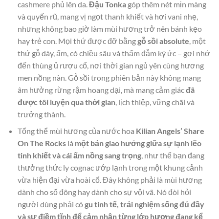
cashmere phủ lên da.
Đậu Tonka
góp thêm nét mịn màng
và quyến rũ, mang vị ngọt thanh khiết và hơi vani nhẹ,
nhưng không bao giờ làm mùi hương trở nên bánh kẹo
hay trẻ con. Mọi thứ được đỡ bằng
gỗ sồi absolute
, một
thứ gỗ dày, ấm, có chiều sâu và thấm đẫm ký ức – gợi nhớ
đến thùng ủ rượu cổ, nơi thời gian ngủ yên cùng hương
men nồng nàn. Gỗ sồi trong phiên bản này không mang
âm hưởng rừng rậm hoang dại, mà mang cảm giác
đã
được tôi luyện qua thời gian
, lịch thiệp, vững chãi và
trưởng thành.
Tổng thể mùi hương của nước hoa
Kilian Angels’ Share
On The Rocks
là
một bản giao hưởng giữa sự lạnh lẽo
tinh khiết và cái ấm nồng sang trọng
, như thể bạn đang
thưởng thức ly cognac ướp lạnh trong một khung cảnh
vừa hiện đại vừa hoài cổ. Đây không phải là mùi hương
dành cho số đông hay dành cho sự vội vã. Nó đòi hỏi
người dùng phải có
gu tinh tế, trải nghiệm sống đủ đầy
và sự điềm tĩnh để cảm nhận từng lớp hương đang kể