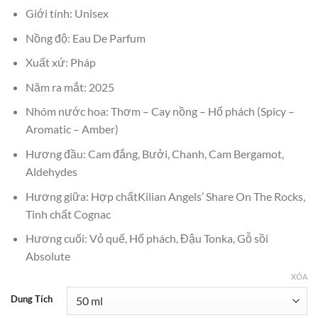
₫5,000,000.
là:
Giới tính: Unisex
₫4,850,000.
Nồng độ: Eau De Parfum
Xuất xứ: Pháp
Năm ra mắt: 2025
Nhóm nước hoa: Thơm – Cay nồng – Hổ phách (Spicy –
Aromatic – Amber)
Hương đầu: Cam đắng, Bưởi, Chanh, Cam Bergamot,
Aldehydes
Hương giữa: Hợp chấtKilian Angels’ Share On The Rocks,
Tinh chất Cognac
Hương cuối: Vỏ quế, Hổ phách, Đậu Tonka, Gỗ sồi
Absolute
XÓA
Dung Tích