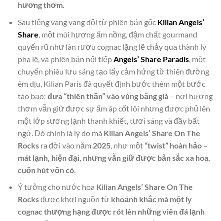
hương thơm
.
Sau tiếng vang vang dội từ phiên bản gốc
Kilian Angels’
Share
, một mùi hương ấm nồng, đậm chất gourmand
quyến rũ như làn rượu cognac lặng lẽ chảy qua thành ly
pha lê, và phiên bản nối tiếp
Angels’ Share Paradis
, một
chuyến phiêu lưu sáng tạo lấy cảm hứng từ thiên đường
êm dịu, Kilian Paris đã quyết định bước thêm một bước
táo bạo:
đưa “thiên thần” vào vùng băng giá
– nơi hương
thơm vẫn giữ được sự ấm áp cốt lõi nhưng được phủ lên
một lớp sương lạnh thanh khiết, tươi sáng và đầy bất
ngờ. Đó chính là lý do mà
Kilian Angels’ Share On The
Rocks
ra đời vào năm
2025
, như một
“twist” hoàn hảo –
mát lạnh, hiện đại, nhưng vẫn giữ được bản sắc xa hoa,
cuốn hút vốn có
.
Ý tưởng cho nước hoa
Kilian Angels’ Share On The
Rocks
được khơi nguồn từ
khoảnh khắc mà một ly
cognac thượng hạng được rót lên những viên đá lạnh