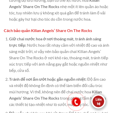
cường độ lưu hương, bạn có thể xịt nước hoa
Kilian
Angels’ Share On The Rocks
nhẹ một ít lên quần áo hoặc
tóc, tuy nhiên lưu ý không xịt quá gần để tránh làm ố vải
hoặc gây hư hại cho tóc do cồn trong nước hoa.
Cách bảo quản Kilian Angels’ Share On The Rocks
Giữ chai nước hoa ở nơi thoáng mát, tránh ánh sáng
trực tiếp:
Nước hoa rất nhạy cảm với nhiệt độ cao và ánh
sáng mặt trời, vì vậy nên bảo quản chai Kilian Angels’
Share On The Rocks ở nơi khô ráo, thoáng mát, tránh tiếp
xúc trực tiếp với ánh nắng gay gắt hoặc nguồn nhiệt như
bếp, cửa sổ.
Tránh để nơi ẩm ướt hoặc gần nguồn nhiệt:
Độ ẩm cao
và nhiệt độ không ổn định có thể làm biến đổi cấu trúc
mùi hương. Vì thế, không nên để chai nước hoa
Kilian
Angels’ Share On The Rocks
trong phòng tắm hoặc gần
các thiết bị tạo nhiệt như lò sưởi, máy sấy tóc.