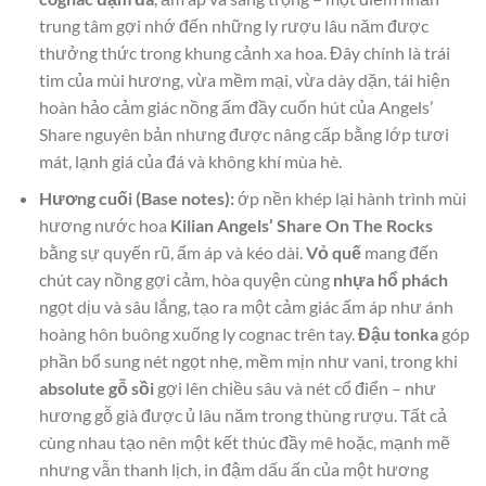
trung tâm gợi nhớ đến những ly rượu lâu năm được
thưởng thức trong khung cảnh xa hoa. Đây chính là trái
tim của mùi hương, vừa mềm mại, vừa dày dặn, tái hiện
hoàn hảo cảm giác nồng ấm đầy cuốn hút của Angels’
Share nguyên bản nhưng được nâng cấp bằng lớp tươi
mát, lạnh giá của đá và không khí mùa hè.
Hương cuối (Base notes):
ớp nền khép lại hành trình mùi
hương nước hoa
Kilian Angels’ Share On The Rocks
bằng sự quyến rũ, ấm áp và kéo dài.
Vỏ quế
mang đến
chút cay nồng gợi cảm, hòa quyện cùng
nhựa hổ phách
ngọt dịu và sâu lắng, tạo ra một cảm giác ấm áp như ánh
hoàng hôn buông xuống ly cognac trên tay.
Đậu tonka
góp
phần bổ sung nét ngọt nhẹ, mềm mịn như vani, trong khi
absolute gỗ sồi
gợi lên chiều sâu và nét cổ điển – như
hương gỗ già được ủ lâu năm trong thùng rượu. Tất cả
cùng nhau tạo nên một kết thúc đầy mê hoặc, mạnh mẽ
nhưng vẫn thanh lịch, in đậm dấu ấn của một hương