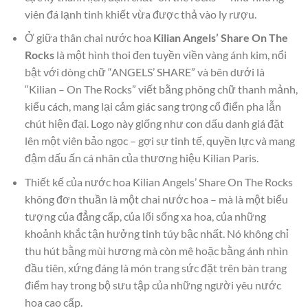
viên đá lạnh tinh khiết vừa được thả vào ly rượu.
Ở giữa thân chai nước hoa
Kilian Angels’ Share On The
Rocks
là một hình thoi đen tuyền viền vàng ánh kim, nổi
bật với dòng chữ “ANGELS’ SHARE” và bên dưới là
“Kilian – On The Rocks” viết bằng phông chữ thanh mảnh,
kiểu cách, mang lại cảm giác sang trọng cổ điển pha lẫn
chút hiện đại. Logo này giống như con dấu danh giá đặt
lên một viên bảo ngọc – gợi sự tinh tế, quyền lực và mang
đậm dấu ấn cá nhân của thương hiệu Kilian Paris.
Thiết kế của nước hoa Kilian Angels’ Share On The Rocks
không đơn thuần là một chai nước hoa – mà là một biểu
tượng của đẳng cấp, của lối sống xa hoa, của những
khoảnh khắc tận hưởng tinh túy bậc nhất. Nó không chỉ
thu hút bằng mùi hương mà còn mê hoặc bằng ánh nhìn
đầu tiên, xứng đáng là món trang sức đặt trên bàn trang
điểm hay trong bộ sưu tập của những người yêu nước
hoa cao cấp.