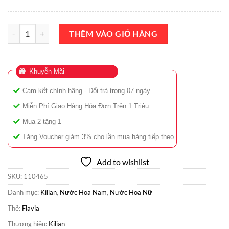
Nước Hoa Kilian Angels' Share On The Rocks EDP 50ml Chính Hãng 
THÊM VÀO GIỎ HÀNG
Khuyễn Mãi
Cam kết chính hãng - Đổi trả trong 07 ngày
Miễn Phí Giao Hàng Hóa Đơn Trên 1 Triệu
Mua 2 tặng 1
Tặng Voucher giảm 3% cho lần mua hàng tiếp theo
Add to wishlist
SKU:
110465
Danh mục:
Kilian
,
Nước Hoa Nam
,
Nước Hoa Nữ
Thẻ:
Flavia
Thương hiệu:
Kilian