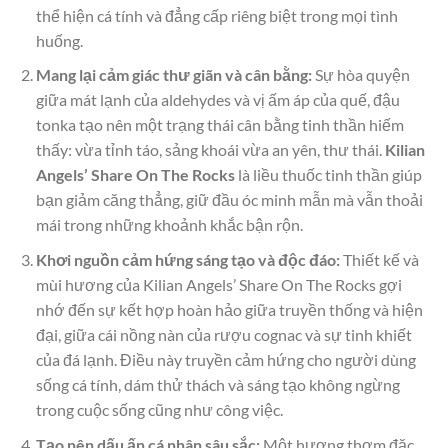
thể hiện cá tính và đẳng cấp riêng biệt trong mọi tình
huống.
Mang lại cảm giác thư giãn và cân bằng:
Sự hòa quyện
giữa mát lạnh của aldehydes và vị ấm áp của quế, đậu
tonka tạo nên một trạng thái cân bằng tinh thần hiếm
thấy: vừa tỉnh táo, sảng khoái vừa an yên, thư thái.
Kilian
Angels’ Share On The Rocks
là liều thuốc tinh thần giúp
bạn giảm căng thẳng, giữ đầu óc minh mẫn mà vẫn thoải
mái trong những khoảnh khắc bận rộn.
Khơi nguồn cảm hứng sáng tạo và độc đáo:
Thiết kế và
mùi hương của Kilian Angels’ Share On The Rocks gợi
nhớ đến sự kết hợp hoàn hảo giữa truyền thống và hiện
đại, giữa cái nồng nàn của rượu cognac và sự tinh khiết
của đá lạnh. Điều này truyền cảm hứng cho người dùng
sống cá tính, dám thử thách và sáng tạo không ngừng
trong cuộc sống cũng như công việc.
Tạo nên dấu ấn cá nhân sâu sắc:
Một hương thơm đặc