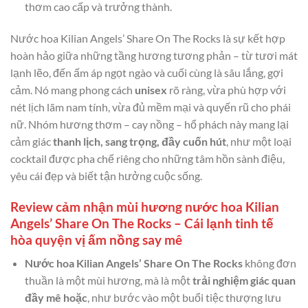
thơm cao cấp và trưởng thành.
Nước hoa Kilian Angels’ Share On The Rocks là sự kết hợp
hoàn hảo giữa những tầng hương tương phản – từ tươi mát
lạnh lẽo, đến ấm áp ngọt ngào và cuối cùng là sâu lắng, gợi
cảm. Nó mang phong cách
unisex
rõ ràng, vừa phù hợp với
nét lịch lãm nam tính, vừa đủ mềm mại và quyến rũ cho phái
nữ. Nhóm hương thơm – cay nồng – hổ phách này mang lại
cảm giác
thanh lịch, sang trọng, đầy cuốn hút
, như một loại
cocktail được pha chế riêng cho những tâm hồn sành điệu,
yêu cái đẹp và biết tận hưởng cuộc sống.
Review cảm nhận mùi hương nước hoa Kilian
Angels’ Share On The Rocks – Cái lạnh tinh tế
hòa quyện vị ấm nồng say mê
Nước hoa Kilian Angels’ Share On The Rocks
không đơn
thuần là một mùi hương, mà là một
trải nghiệm giác quan
đầy mê hoặc
, như bước vào một buổi tiệc thượng lưu