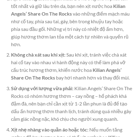
tốt nhất và giữ lâu trên da, bạn nên xịt nước hoa
Kilian
Angels’ Share On The Rocks
vào những điểm mạch máu
như cổ tay, phía sau tai, gáy, bên trong khuỷu tay hoặc
phía sau đầu gối. Những vị trí này có nhiệt độ ấm hơn,
giúp hương thơm lan tỏa một cách tự nhiên và quyến rũ
hơn.
Không chà xát sau khi xịt:
Sau khi xịt, tránh việc chà xát
hai cổ tay vào nhau vì hành động này có thể làm phá vỡ
cấu trúc hương thơm, khiến nước hoa
Kilian Angels’
Share On The Rocks
bay hơi nhanh hơn và thay đổi mùi.
Sử dụng với lượng vừa phải:
Kilian Angels’ Share On The
Rocks có nhóm hương thơm – cay nồng – hổ phách khá
đậm đà, nên bạn chỉ cần xịt từ 1-2 lần phun là đủ để tạo
dấu ấn hương thơm thanh lịch, tránh dùng quá nhiều gây
cảm giác nồng nặc, khó chịu cho người xung quanh.
Xịt nhẹ nhàng vào quần áo hoặc tóc:
Nếu muốn tăng