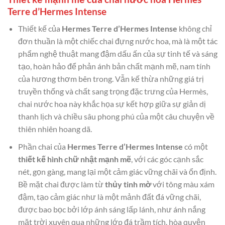
Terre d’Hermes Intense
Thiết kế của
Hermes Terre d’Hermes Intense
không chỉ
đơn thuần là một chiếc chai đựng nước hoa, mà là một tác
phẩm nghệ thuật mang đậm dấu ấn của sự tinh tế và sáng
tạo, hoàn hảo để phản ánh bản chất mạnh mẽ, nam tính
của hương thơm bên trong. Vẫn kế thừa những giá trị
truyền thống và chất sang trọng đặc trưng của Hermès,
chai nước hoa này khắc họa sự kết hợp giữa sự giản dị
thanh lịch và chiều sâu phong phú của một câu chuyện về
thiên nhiên hoang dã.
Phần chai của
Hermes Terre d’Hermes Intense
có một
thiết kế hình chữ nhật mạnh mẽ
, với các góc cạnh sắc
nét, gọn gàng, mang lại một cảm giác vững chãi và ổn định.
Bề mặt chai được làm từ
thủy tinh mờ
với tông màu xám
đậm, tạo cảm giác như là một mảnh đất đá vững chãi,
được bao bọc bởi lớp ánh sáng lấp lánh, như ánh nắng
mặt trời xuyên qua những lớp đá trầm tích, hòa quyện