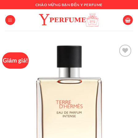
Chuyển
CHÀO MỪNG BẠN ĐẾN Y PERFUME
đến
nội
dung
Giảm giá!
Add to
wishlist