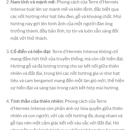
Nam tính và mạnh mẽ:
Phong cách của Terre d’Hermès
Intense toát lên sự mạnh mẽ và kiên định, đặc biệt qua
các nốt hương như hạt tiêu đen, gỗ và khoáng chất. Mùi
hương này gợi lên hình ảnh của một người đàn ông
trưởng thành, đầy bản lĩnh, tự tin và luôn sẵn sàng đối
mặt với thử thách.
Cổ điển và hiện đại:
Terre d’Hermès Intense không chỉ
mang đậm hơi thở của truyền thống, mà còn rất hiện đại.
Hương gỗ và đá tượng trưng cho sự kết nối giữa thiên
nhiên và đất đai, trong khi các nốt hương gia vị như hạt
tiêu và cam bergamot mang đến một làn gió mới, thể hiện
sự hiện đại và sáng tạo trong cách kết hợp mùi hương.
Tinh thần của thiên nhiên:
Phong cách của Terre
d’Hermès Intense còn phản ánh sự hòa quyện giữa thiên
nhiên và con người, với các nốt hương đá, dung nham và
gỗ tạo nên một cảm giác kết nối sâu sắc với đất đai. Nó
như một cuộc hành trình qua những không gian hoang sơ,