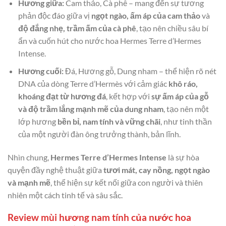
Hương giữa:
Cam thảo, Cà phê – mang đến sự tương
phản độc đáo giữa vị
ngọt ngào, ấm áp của cam thảo
và
độ đắng nhẹ, trầm ấm của cà phê
, tạo nên chiều sâu bí
ẩn và cuốn hút cho nước hoa Hermes Terre d’Hermes
Intense.
Hương cuối:
Đá, Hương gỗ, Dung nham – thể hiện rõ nét
DNA của dòng Terre d’Hermès với cảm giác
khô ráo,
khoáng đạt từ hương đá
, kết hợp với
sự ấm áp của gỗ
và độ trầm lắng mạnh mẽ của dung nham
, tạo nên một
lớp hương
bền bỉ, nam tính và vững chãi
, như tinh thần
của một người đàn ông trưởng thành, bản lĩnh.
Nhìn chung,
Hermes Terre d’Hermes Intense
là sự hòa
quyện đầy nghệ thuật giữa
tươi mát, cay nồng, ngọt ngào
và mạnh mẽ
, thể hiện sự kết nối giữa con người và thiên
nhiên một cách tinh tế và sâu sắc.
Review mùi hương nam tính của nước hoa