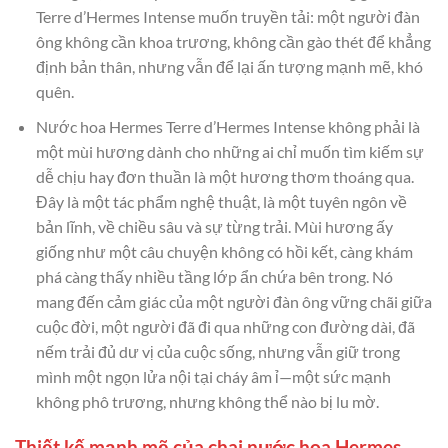
Terre d’Hermes Intense muốn truyền tải: một người đàn
ông không cần khoa trương, không cần gào thét để khẳng
định bản thân, nhưng vẫn để lại ấn tượng mạnh mẽ, khó
quên.
Nước hoa Hermes Terre d’Hermes Intense không phải là
một mùi hương dành cho những ai chỉ muốn tìm kiếm sự
dễ chịu hay đơn thuần là một hương thơm thoáng qua.
Đây là một tác phẩm nghệ thuật, là một tuyên ngôn về
bản lĩnh, về chiều sâu và sự từng trải. Mùi hương ấy
giống như một câu chuyện không có hồi kết, càng khám
phá càng thấy nhiều tầng lớp ẩn chứa bên trong. Nó
mang đến cảm giác của một người đàn ông vững chãi giữa
cuộc đời, một người đã đi qua những con đường dài, đã
nếm trải đủ dư vị của cuộc sống, nhưng vẫn giữ trong
mình một ngọn lửa nội tại cháy âm ỉ—một sức mạnh
không phô trương, nhưng không thể nào bị lu mờ.
Thiết kế mạnh mẽ của chai nước hoa Hermes