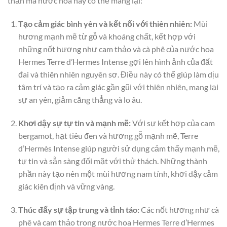
thần mà nước hoa này có thể mang lại:
Tạo cảm giác bình yên và kết nối với thiên nhiên:
Mùi
hương mạnh mẽ từ gỗ và khoáng chất, kết hợp với
những nốt hương như cam thảo và cà phê của nước hoa
Hermes Terre d’Hermes Intense gợi lên hình ảnh của đất
đai và thiên nhiên nguyên sơ. Điều này có thể giúp làm dịu
tâm trí và tạo ra cảm giác gần gũi với thiên nhiên, mang lại
sự an yên, giảm căng thẳng và lo âu.
Khơi dậy sự tự tin và mạnh mẽ:
Với sự kết hợp của cam
bergamot, hạt tiêu đen và hương gỗ mạnh mẽ, Terre
d’Hermès Intense giúp người sử dụng cảm thấy mạnh mẽ,
tự tin và sẵn sàng đối mặt với thử thách. Những thành
phần này tạo nên một mùi hương nam tính, khơi dậy cảm
giác kiên định và vững vàng.
Thúc đẩy sự tập trung và tỉnh táo:
Các nốt hương như cà
phê và cam thảo trong nước hoa Hermes Terre d’Hermes