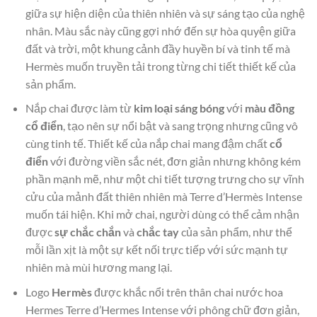
giữa sự hiện diện của thiên nhiên và sự sáng tạo của nghệ
nhân. Màu sắc này cũng gợi nhớ đến sự hòa quyện giữa
đất và trời, một khung cảnh đầy huyền bí và tinh tế mà
Hermès muốn truyền tải trong từng chi tiết thiết kế của
sản phẩm.
Nắp chai được làm từ
kim loại sáng bóng
với
màu đồng
cổ điển
, tạo nên sự nổi bật và sang trọng nhưng cũng vô
cùng tinh tế. Thiết kế của nắp chai mang đậm chất
cổ
điển
với đường viền sắc nét, đơn giản nhưng không kém
phần mạnh mẽ, như một chi tiết tượng trưng cho sự vĩnh
cửu của mảnh đất thiên nhiên mà Terre d’Hermès Intense
muốn tái hiện. Khi mở chai, người dùng có thể cảm nhận
được
sự chắc chắn
và
chắc tay
của sản phẩm, như thể
mỗi lần xịt là một sự kết nối trực tiếp với sức mạnh tự
nhiên mà mùi hương mang lại.
Logo
Hermès
được khắc nổi trên thân chai nước hoa
Hermes Terre d’Hermes Intense với phông chữ đơn giản,