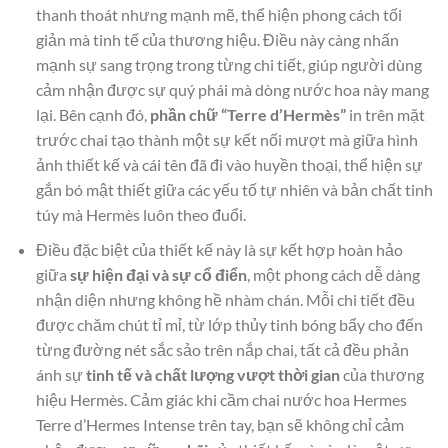
thanh thoát nhưng mạnh mẽ, thể hiện phong cách tối
giản mà tinh tế của thương hiệu. Điều này càng nhấn
mạnh sự sang trọng trong từng chi tiết, giúp người dùng
cảm nhận được sự quý phái mà dòng nước hoa này mang
lại. Bên cạnh đó,
phần chữ “Terre d’Hermès”
in trên mặt
trước chai tạo thành một sự kết nối mượt mà giữa hình
ảnh thiết kế và cái tên đã đi vào huyền thoại, thể hiện sự
gắn bó mật thiết giữa các yếu tố tự nhiên và bản chất tinh
túy mà Hermès luôn theo đuổi.
Điều đặc biệt của thiết kế này là sự kết hợp hoàn hảo
giữa
sự hiện đại và sự cổ điển
, một phong cách dễ dàng
nhận diện nhưng không hề nhàm chán. Mỗi chi tiết đều
được chăm chút tỉ mỉ, từ lớp thủy tinh bóng bẩy cho đến
từng đường nét sắc sảo trên nắp chai, tất cả đều phản
ánh sự
tinh tế và chất lượng vượt thời gian
của thương
hiệu Hermès. Cảm giác khi cầm chai nước hoa Hermes
Terre d’Hermes Intense trên tay, bạn sẽ không chỉ cảm