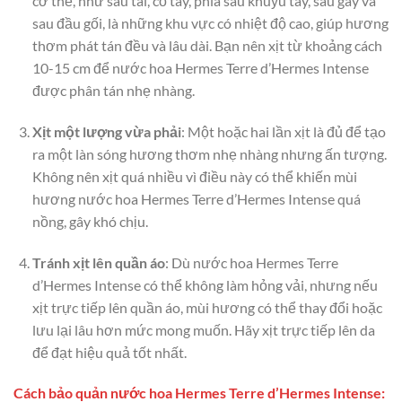
cơ thể, như sau tai, cổ tay, phía sau khuỷu tay, sau gáy và
sau đầu gối, là những khu vực có nhiệt độ cao, giúp hương
thơm phát tán đều và lâu dài. Bạn nên xịt từ khoảng cách
10-15 cm để nước hoa Hermes Terre d’Hermes Intense
được phân tán nhẹ nhàng.
Xịt một lượng vừa phải
: Một hoặc hai lần xịt là đủ để tạo
ra một làn sóng hương thơm nhẹ nhàng nhưng ấn tượng.
Không nên xịt quá nhiều vì điều này có thể khiến mùi
hương nước hoa Hermes Terre d’Hermes Intense quá
nồng, gây khó chịu.
Tránh xịt lên quần áo
: Dù nước hoa Hermes Terre
d’Hermes Intense có thể không làm hỏng vải, nhưng nếu
xịt trực tiếp lên quần áo, mùi hương có thể thay đổi hoặc
lưu lại lâu hơn mức mong muốn. Hãy xịt trực tiếp lên da
để đạt hiệu quả tốt nhất.
Cách bảo quản nước hoa Hermes Terre d’Hermes Intense: