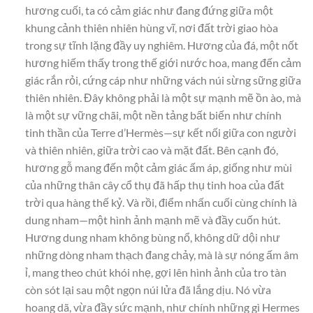
hương cuối, ta có cảm giác như đang đứng giữa một
khung cảnh thiên nhiên hùng vĩ, nơi đất trời giao hòa
trong sự tĩnh lặng đầy uy nghiêm. Hương của đá, một nốt
hương hiếm thấy trong thế giới nước hoa, mang đến cảm
giác rắn rỏi, cứng cáp như những vách núi sừng sững giữa
thiên nhiên. Đây không phải là một sự mạnh mẽ ồn ào, mà
là một sự vững chãi, một nền tảng bất biến như chính
tinh thần của Terre d’Hermès—sự kết nối giữa con người
và thiên nhiên, giữa trời cao và mặt đất. Bên cạnh đó,
hương gỗ mang đến một cảm giác ấm áp, giống như mùi
của những thân cây cổ thụ đã hấp thụ tinh hoa của đất
trời qua hàng thế kỷ. Và rồi, điểm nhấn cuối cùng chính là
dung nham—một hình ảnh mạnh mẽ và đầy cuốn hút.
Hương dung nham không bùng nổ, không dữ dội như
những dòng nham thạch đang chảy, mà là sự nóng ấm âm
ỉ, mang theo chút khói nhẹ, gợi lên hình ảnh của tro tàn
còn sót lại sau một ngọn núi lửa đã lắng dịu. Nó vừa
hoang dã, vừa đầy sức mạnh, như chính những gì Hermes