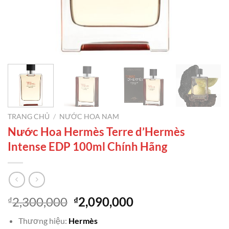
TRANG CHỦ
/
NƯỚC HOA NAM
Nước Hoa Hermès Terre d’Hermès
Intense EDP 100ml Chính Hãng
Giá
Giá
2,300,000
2,090,000
₫
₫
gốc
hiện
Thương hiệu:
Hermès
là:
tại