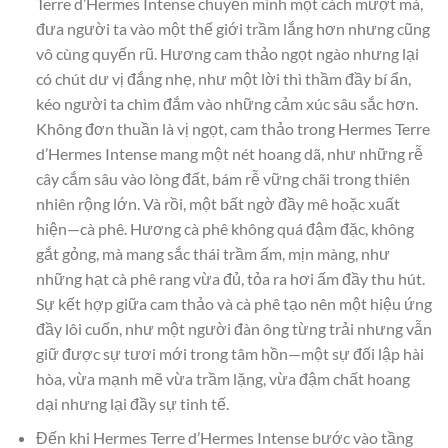
Terre d’Hermes Intense chuyển mình một cách mượt mà,
đưa người ta vào một thế giới trầm lắng hơn nhưng cũng
vô cùng quyến rũ. Hương cam thảo ngọt ngào nhưng lại
có chút dư vị đắng nhẹ, như một lời thì thầm đầy bí ẩn,
kéo người ta chìm đắm vào những cảm xúc sâu sắc hơn.
Không đơn thuần là vị ngọt, cam thảo trong Hermes Terre
d’Hermes Intense mang một nét hoang dã, như những rễ
cây cắm sâu vào lòng đất, bám rễ vững chãi trong thiên
nhiên rộng lớn. Và rồi, một bất ngờ đầy mê hoặc xuất
hiện—cà phê. Hương cà phê không quá đậm đặc, không
gắt gỏng, mà mang sắc thái trầm ấm, mịn màng, như
những hạt cà phê rang vừa đủ, tỏa ra hơi ấm đầy thu hút.
Sự kết hợp giữa cam thảo và cà phê tạo nên một hiệu ứng
đầy lôi cuốn, như một người đàn ông từng trải nhưng vẫn
giữ được sự tươi mới trong tâm hồn—một sự đối lập hài
hòa, vừa mạnh mẽ vừa trầm lặng, vừa đậm chất hoang
dại nhưng lại đầy sự tinh tế.
Đến khi Hermes Terre d’Hermes Intense bước vào tầng