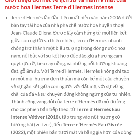
nước hoa Hermes Terre d’Hermes Intense
Terre d’Hermès lần đầu tiên xuất hiện vào năm 2006 dưới
bàn tay tài hoa của nhà pha chế nước hoa huyền thoại
Jean-Claude Ellena. Được lấy cảm hứng từ mối liên kết
giữa con người và thiên nhiên, Terre d’Hermès nhanh
chóng trở thành một biểu tượng trong dòng nước hoa
nam, nổi bật với sự kết hợp độc đáo giữa hương cam
quýt rực rỡ, tiêu cay nồng, và những nốt hương khoáng
đạt, gỗ ấm áp. Với Terre d’Hermès, Hermès không chỉ tạo
ra một mùi hương đơn thuần mà còn kể một câu chuyện
về sự gắn kết giữa con người với đất mẹ, với sự vững
chãi của đá và sự chuyển động không ngừng của tự nhiên.
Thành công vang dội của Terre d’Hermès đã mở đường
cho các phiên bản tiếp theo, từ
Terre d’Hermès Eau
Intense Vétiver (2018)
, tập trung vào nốt hương cỏ
hương bài (vetiver), đến
Terre d’Hermès Eau Givrée
(2022)
, một phiên bản tươi mát và băng giá hơn của dòng