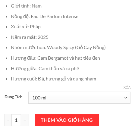
₫2,300,000.
là:
Giới tính: Nam
₫2,090,000.
Nồng độ: Eau De Parfum Intense
Xuất xứ: Pháp
Năm ra mắt: 2025
Nhóm nước hoa: Woody Spicy (Gỗ Cay Nồng)
Hương đầu: Cam Bergamot và hạt tiêu đen
Hương giữa: Cam thảo và cà phê
Hương cuối: Đá, hương gỗ và dung nham
XÓA
Dung Tích
Nước Hoa Hermès Terre d'Hermès Intense EDP 100ml Chính Hãng số
THÊM VÀO GIỎ HÀNG