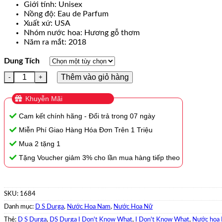
Giới tính: Unisex
₫599,000
Nồng độ: Eau de Parfum
đến
Xuất xứ: USA
Nhóm nước hoa: Hương gỗ thơm
₫5,650,000
Năm ra mắt: 2018
Dung Tích
Nước Hoa DS Durga I Don't Know What EDP 100ml Chính Hãn
Thêm vào giỏ hàng
Khuyễn Mãi
Cam kết chính hãng - Đổi trả trong 07 ngày
Miễn Phí Giao Hàng Hóa Đơn Trên 1 Triệu
Mua 2 tặng 1
Tặng Voucher giảm 3% cho lần mua hàng tiếp theo
SKU:
1684
Danh mục:
D S Durga
,
Nước Hoa Nam
,
Nước Hoa Nữ
Thẻ:
D S Durga
,
DS Durga I Don't Know What
,
I Don't Know What
,
Nước hoa 