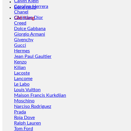
Calvin Klein
Carolina Herrera
Đăng nhập
Chanel
Christian Dior
Giỏ hàng
Creed
Dolce Gabbana
Giorgio Armani
Givenchy
Gucci
Hermes
Jean Paul Gaultier
Kenzo
Kilian
Lacoste
Lancome
Le Labo
Louis Vuitton
Maison Francis Kurkdjian
Moschino
Narciso Rodriguez
Prada
Roja Dove
Ralph Lauren
Tom Ford