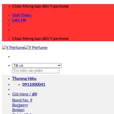
Chuyển
Chào Mừng bạn đến Y perfume
đến
Giới Thiệu
nội
Liên Hệ
dung
Chào Mừng bạn đến Y perfume
Tìm
kiếm:
Thương Hiệu
0911000041
Giỏ hàng /
₫
0
Bond No. 9
Burberry
Bvlgari