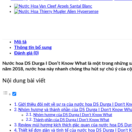
Mô tả
Thông tin bổ sung
Đánh giá (0)
Nước hoa DS Durga I Don’t Know What là một trong những sả
năm 2018, nước hoa này nhanh chóng thu hút sự chú ý của cộ
Nội dung bài viết
Giới thiệu đôi nét về sự ra của nước hoa DS Durga I Don’t 
Nhóm hương và thành phần của DS Durga I Don’t Know Wh
Nhóm hương của DS Durga I Don’t Know What
Thành phần của DS Durga I Don’t Know What
Review mùi hương kích thích giác quan của nước hoa DS Du
Thiết kế đơn giản và tinh tế của nước hoa DS Durga I Don’t