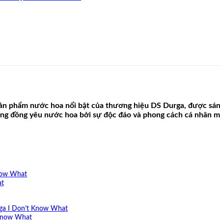
n phẩm nước hoa nổi bật của thương hiệu DS Durga, được sáng 
ng đồng yêu nước hoa bởi sự độc đáo và phong cách cá nhân mà
Know What
at
rga I Don’t Know What
 Know What