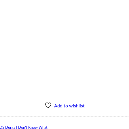
g số lượng
Add to wishlist
DS Durga I Don't Know What