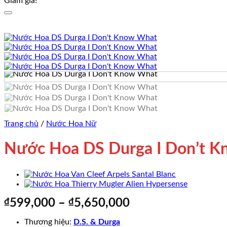
Giảm giá!
Trang chủ
/
Nước Hoa Nữ
Nước Hoa DS Durga I Don’t 
Khoảng
₫
599,000
–
₫
5,650,000
giá:
Thương hiệu:
D.S. & Durga
từ