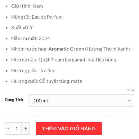
₫8,000,000.
là:
Giới tính: Nam
₫7,600,000.
Nồng độ: Eau de Parfum
Xuất xứ:Ý
Năm ra mắt: 2024
Nhóm nước hoa:
Aromatic Green
(Hương Thơm Xanh)
Hương đầu: Quýt Ý, cam bergamot, hạt tiêu hồng
Hương giữa: Trà đen
Hương cuối: Gỗ tuyết tùng, mate
XÓA
Dung Tích
Nước Hoa Dolce Gabbana Velvet Infusion EDP 100ml Chính Hãng số
THÊM VÀO GIỎ HÀNG