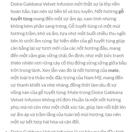
Dolce Gabbana Velvet Infusion mới thật sự là lớp nền
hoàn hảo, tạo nên sự bền bỉ và lưu luyến. Nốt hương
gỗ
tuyết tùng
mang đến một sự ấm áp, nam tính nhưng
không kém phần sang trọng. Gỗ tuyết tùng có một mùi
hương trầm, khô và ấm, tựa như một buổi chiều thu ngồi
bên lò sưởi ấm cúng. Sự hiện diện của gỗ tuyết tùng giúp
cân bằng lại sự tươi mới của các nốt hương đầu, mang
đến một cảm giác vững chãi, ổn định, như một bức tranh
thiên nhiên nơi rừng cây cổ thụ đứng sừng sững giữa bầu
trời trong lành. Xen lẫn vào đó là nốt hương của
mate
,
một loại trà thảo mộc đặc trưng của Nam Mỹ, mang đến
sự thanh khiết và nhẹ nhàng, đồng thời làm dịu đi sự
nồng nàn của gỗ tuyết tùng. Mate trong Dolce Gabbana
Velvet Infusion không chỉ đơn thuần là một nốt hương
phụ, mà nó còn như một chất xúc tác, giúp làm nổi bật lên
sự ấm áp và trầm lắng của toàn bộ mùi hương, tạo nên
một sự kết hợp hài hòa và cân đối.
Dolce Gabbana Velvet Infusion là sự hòa quyện đầy tinh