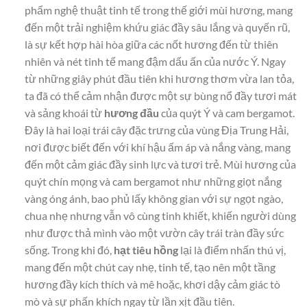
phẩm nghệ thuật tinh tế trong thế giới mùi hương, mang
đến một trải nghiệm khứu giác đầy sâu lắng và quyến rũ,
là sự kết hợp hài hòa giữa các nốt hương đến từ thiên
nhiên và nét tinh tế mang đậm dấu ấn của nước Ý. Ngay
từ những giây phút đầu tiên khi hương thơm vừa lan tỏa,
ta đã có thể cảm nhận được một sự bùng nổ đầy tươi mát
và sảng khoái từ
hương đầu
của quýt Ý và cam bergamot.
Đây là hai loại trái cây đặc trưng của vùng Địa Trung Hải,
nơi được biết đến với khí hậu ấm áp và nắng vàng, mang
đến một cảm giác đầy sinh lực và tươi trẻ. Mùi hương của
quýt chín mọng và cam bergamot như những giọt nắng
vàng óng ánh, bao phủ lấy không gian với sự ngọt ngào,
chua nhẹ nhưng vẫn vô cùng tinh khiết, khiến người dùng
như được thả mình vào một vườn cây trái tràn đầy sức
sống. Trong khi đó,
hạt tiêu hồng
lại là điểm nhấn thú vị,
mang đến một chút cay nhẹ, tinh tế, tạo nên một tầng
hương đầy kích thích và mê hoặc, khơi dậy cảm giác tò
mò và sự phấn khích ngay từ lần xịt đầu tiên.