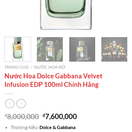
TRANG CHỦ
/
NƯỚC HOA NỮ
Nước Hoa Dolce Gabbana Velvet
Infusion EDP 100ml Chính Hãng
Giá
Giá
8,000,000
7,600,000
₫
₫
gốc
hiện
Thương hiệu:
Dolce & Gabbana
là:
tại