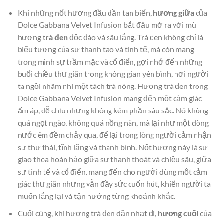
Khi những nốt hương đầu dần tan biến,
hương giữa
của
Dolce Gabbana Velvet Infusion bắt đầu mở ra với mùi
hương
trà đen
độc đáo và sâu lắng. Trà đen không chỉ là
biểu tượng của sự thanh tao và tinh tế, mà còn mang
trong mình sự trầm mặc và cổ điển, gợi nhớ đến những
buổi chiều thư giãn trong không gian yên bình, nơi người
ta ngồi nhâm nhi một tách trà nóng. Hương trà đen trong
Dolce Gabbana Velvet Infusion mang đến một cảm giác
ấm áp, dễ chịu nhưng không kém phần sâu sắc. Nó không
quá ngọt ngào, không quá nồng nàn, mà lại như một dòng
nước êm đềm chảy qua, để lại trong lòng người cảm nhận
sự thư thái, tĩnh lặng và thanh bình. Nốt hương này là sự
giao thoa hoàn hảo giữa sự thanh thoát và chiều sâu, giữa
sự tinh tế và cổ điển, mang đến cho người dùng một cảm
giác thư giãn nhưng vẫn đầy sức cuốn hút, khiến người ta
muốn lắng lại và tận hưởng từng khoảnh khắc.
Cuối cùng, khi hương trà đen dần nhạt đi,
hương cuối
của