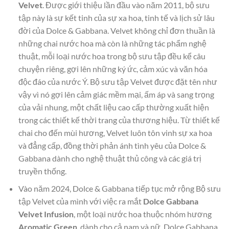
Velvet
. Được giới thiệu lần đầu vào năm 2011, bộ sưu
tập này là sự kết tinh của sự xa hoa, tinh tế và lịch sử lâu
đời của Dolce & Gabbana. Velvet không chỉ đơn thuần là
những chai nước hoa mà còn là những tác phẩm nghệ
thuật, mỗi loại nước hoa trong bộ sưu tập đều kể câu
chuyện riêng, gợi lên những ký ức, cảm xúc và văn hóa
độc đáo của nước Ý. Bộ sưu tập Velvet được đặt tên như
vậy vì nó gợi lên cảm giác mềm mại, ấm áp và sang trọng
của vải nhung, một chất liệu cao cấp thường xuất hiện
trong các thiết kế thời trang của thương hiệu. Từ thiết kế
chai cho đến mùi hương, Velvet luôn tôn vinh sự xa hoa
và đẳng cấp, đồng thời phản ánh tình yêu của Dolce &
Gabbana dành cho nghệ thuật thủ công và các giá trị
truyền thống.
Vào năm 2024, Dolce & Gabbana tiếp tục mở rộng Bộ sưu
tập Velvet của mình với việc ra mắt
Dolce Gabbana
Velvet Infusion
, một loại nước hoa thuộc nhóm hương
Aromatic Green
, dành cho cả nam và nữ. Dolce Gabbana