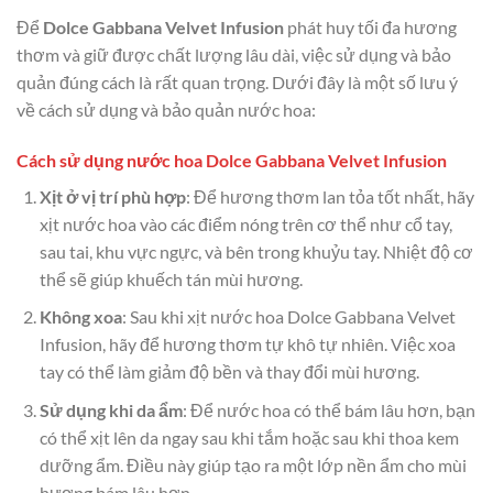
Để
Dolce Gabbana Velvet Infusion
phát huy tối đa hương
thơm và giữ được chất lượng lâu dài, việc sử dụng và bảo
quản đúng cách là rất quan trọng. Dưới đây là một số lưu ý
về cách sử dụng và bảo quản nước hoa:
Cách sử dụng nước hoa Dolce Gabbana Velvet Infusion
Xịt ở vị trí phù hợp
: Để hương thơm lan tỏa tốt nhất, hãy
xịt nước hoa vào các điểm nóng trên cơ thể như cổ tay,
sau tai, khu vực ngực, và bên trong khuỷu tay. Nhiệt độ cơ
thể sẽ giúp khuếch tán mùi hương.
Không xoa
: Sau khi xịt nước hoa Dolce Gabbana Velvet
Infusion, hãy để hương thơm tự khô tự nhiên. Việc xoa
tay có thể làm giảm độ bền và thay đổi mùi hương.
Sử dụng khi da ẩm
: Để nước hoa có thể bám lâu hơn, bạn
có thể xịt lên da ngay sau khi tắm hoặc sau khi thoa kem
dưỡng ẩm. Điều này giúp tạo ra một lớp nền ẩm cho mùi
hương bám lâu hơn.