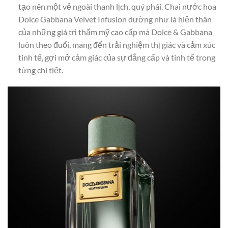
tạo nên một vẻ ngoài thanh lịch, quý phái. Chai nước hoa
Dolce Gabbana Velvet Infusion dường như là hiện thân
của những giá trị thẩm mỹ cao cấp mà Dolce & Gabbana
luôn theo đuổi, mang đến trải nghiệm thị giác và cảm xúc
tinh tế, gợi mở cảm giác của sự đẳng cấp và tinh tế trong
từng chi tiết.