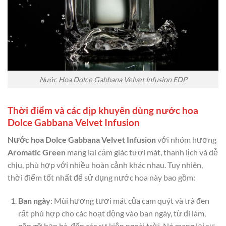
Nước Hoa Dolce Gabbana Velvet Infusion EDP
Thời điểm và các dịp khuyên dùng nước hoa
Dolce Gabbana Velvet Infusion
Nước hoa Dolce Gabbana Velvet Infusion
với nhóm hương
Aromatic Green
mang lại cảm giác tươi mát, thanh lịch và dễ
chịu, phù hợp với nhiều hoàn cảnh khác nhau. Tuy nhiên,
thời điểm tốt nhất để sử dụng nước hoa này bao gồm:
Ban ngày
: Mùi hương tươi mát của cam quýt và trà đen
rất phù hợp cho các hoạt động vào ban ngày, từ đi làm,
gặp gỡ bạn bè, đến các sự kiện ngoài trời. Nó mang lại sự