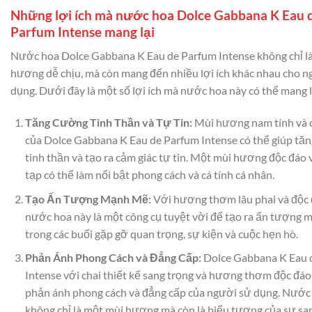
Những lợi ích mà nước hoa Dolce Gabbana K Eau 
Parfum Intense mang lại
Nước hoa Dolce Gabbana K Eau de Parfum Intense không chỉ l
hương dễ chịu, mà còn mang đến nhiều lợi ích khác nhau cho n
dụng. Dưới đây là một số lợi ích mà nước hoa này có thể mang l
Tăng Cường Tinh Thần và Tự Tin:
Mùi hương nam tính và 
của Dolce Gabbana K Eau de Parfum Intense có thể giúp tă
tinh thần và tạo ra cảm giác tự tin. Một mùi hương độc đáo
tạp có thể làm nổi bật phong cách và cá tính cá nhân.
Tạo Ấn Tượng Mạnh Mẽ:
Với hương thơm lâu phai và độc 
nước hoa này là một công cụ tuyệt vời để tạo ra ấn tượng
trong các buổi gặp gỡ quan trọng, sự kiện và cuộc hẹn hò.
Phản Ánh Phong Cách và Đẳng Cấp:
Dolce Gabbana K Eau 
Intense với chai thiết kế sang trọng và hương thơm độc đáo
phản ánh phong cách và đẳng cấp của người sử dụng. Nước
không chỉ là một mùi hương mà còn là biểu tượng của sự san