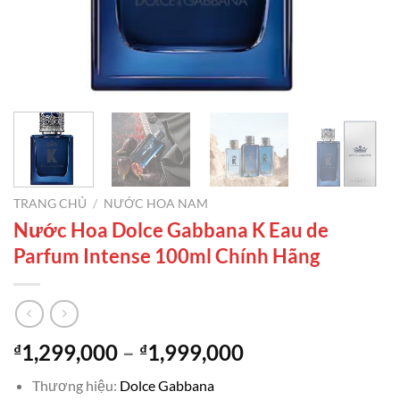
TRANG CHỦ
/
NƯỚC HOA NAM
Nước Hoa Dolce Gabbana K Eau de
Parfum Intense 100ml Chính Hãng
Khoảng
1,299,000
–
1,999,000
₫
₫
giá:
Thương hiệu:
Dolce Gabbana
từ