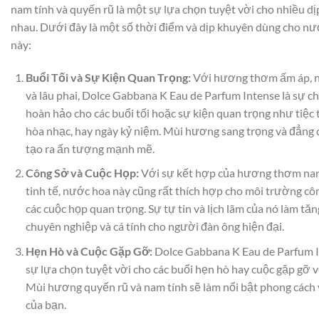
nam tính và quyến rũ là một sự lựa chọn tuyệt vời cho nhiều dị
nhau. Dưới đây là một số thời điểm và dịp khuyên dùng cho n
này:
Buổi Tối và Sự Kiện Quan Trọng:
Với hương thơm ấm áp, n
và lâu phai, Dolce Gabbana K Eau de Parfum Intense là sự c
hoàn hảo cho các buổi tối hoặc sự kiện quan trọng như tiệc 
hòa nhạc, hay ngày kỷ niệm. Mùi hương sang trọng và đẳng 
tạo ra ấn tượng mạnh mẽ.
Công Sở và Cuộc Họp:
Với sự kết hợp của hương thơm nam
tinh tế, nước hoa này cũng rất thích hợp cho môi trường cô
các cuộc họp quan trọng. Sự tự tin và lịch lãm của nó làm tă
chuyên nghiệp và cá tính cho người đàn ông hiện đại.
Hẹn Hò và Cuộc Gặp Gỡ:
Dolce Gabbana K Eau de Parfum I
sự lựa chọn tuyệt vời cho các buổi hẹn hò hay cuộc gặp gỡ v
Mùi hương quyến rũ và nam tính sẽ làm nổi bật phong cách v
của bạn.