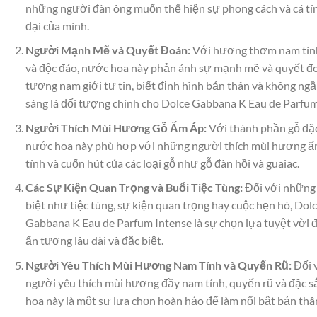
những người đàn ông muốn thể hiện sự phong cách và cá tí
đại của mình.
Người Mạnh Mẽ và Quyết Đoán:
Với hương thơm nam tín
và độc đáo, nước hoa này phản ánh sự mạnh mẽ và quyết đo
tượng nam giới tự tin, biết định hình bản thân và không ngầ
sáng là đối tượng chính cho Dolce Gabbana K Eau de Parfum
Người Thích Mùi Hương Gỗ Ấm Áp:
Với thành phần gỗ đặc
nước hoa này phù hợp với những người thích mùi hương ấ
tính và cuốn hút của các loại gỗ như gỗ đàn hồi và guaiac.
Các Sự Kiện Quan Trọng và Buổi Tiệc Tùng:
Đối với những 
biệt như tiệc tùng, sự kiện quan trọng hay cuộc hẹn hò, Dol
Gabbana K Eau de Parfum Intense là sự chọn lựa tuyệt vời đ
ấn tượng lâu dài và đặc biệt.
Người Yêu Thích Mùi Hương Nam Tính và Quyến Rũ:
Đối 
người yêu thích mùi hương đầy nam tính, quyến rũ và đặc s
hoa này là một sự lựa chọn hoàn hảo để làm nổi bật bản thâ