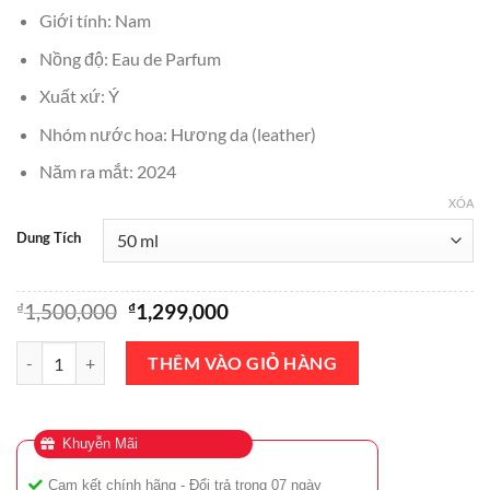
₫1,299,000
Giới tính: Nam
đến
Nồng độ: Eau de Parfum
₫1,999,000
Xuất xứ: Ý
Nhóm nước hoa: Hương da (leather)
Năm ra mắt: 2024
XÓA
Dung Tích
Giá
Giá
₫
1,500,000
₫
1,299,000
gốc
hiện
là:
tại
Nước Hoa Dolce Gabbana K Eau de Parfum Intense 100ml Chính Hãn
THÊM VÀO GIỎ HÀNG
₫1,500,000.
là:
₫1,299,000.
Khuyễn Mãi
Cam kết chính hãng - Đổi trả trong 07 ngày