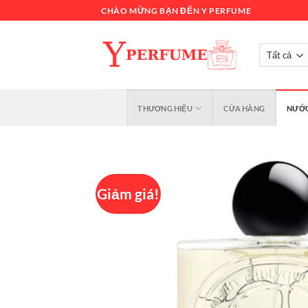
Chuyển
CHÀO MỪNG BẠN ĐẾN Y PERFUME
đến
nội
dung
THƯƠNG HIỆU
CỬA HÀNG
NƯỚC
Giảm giá!