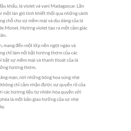
ậu khấu, lá violet và vani Madagascar. Lần
 một làn gió tinh khiết thổi qua những cánh
ờng chỗ cho sự mềm mại và dịu dàng của lá
ude Monet. Hương violet tạo ra một cảm giác
iãn.
ện, mang đến một lớp nền ngọt ngào và
ông chỉ làm nổi bật hương thơm của các
i bật sự mềm mại và thanh thoát của lá
 hưởng hương thơm.
lãng mạn, nơi những bông hoa súng nhẹ
ạn không chỉ cảm nhận được sự quyến rũ của
i các hương liệu tự nhiên hòa quyện với
phéa là một bản giao hưởng của sự nhẹ
ày.