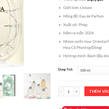
là:
₫7,000,
Giới tính: Unisex
Nồng độ: Eau de Parfum
Xuất xứ: Pháp
Năm ra mắt: 2024
Nhóm nước hoa: Oriental 
Hoa Cỏ Phương Đông)
Hương chính: Bạch đậu khấu,
Dung Tích
Nước Hoa Diptyque Lilyphéa EDP
THÊM VÀ