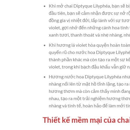
Khi mở chai Diptyque Lilyphéa, bạn sẽ bị
đầu tiên, bạn sẽ cảm nhận được sự nở rộ
đồng gia vị nhiệt đới, lấp lánh với sự 
violet, gợi nhớ đến những cánh hoa tinh
xanh tươi, thanh thoát và nhẹ nhàng, nh
Khi hương lá violet hòa quyện hoàn toàn
quyến rũ cho nước hoa Diptyque Lilyphéa
thành phần khác mà còn tạo ra một sự kế
violet, trong khi bạch đậu khấu vẫn gi
Hương nước hoa Diptyque Lilyphéa như 
nhàng nổi lên từ mặt hồ tĩnh lặng, tạo 
hương thơm mà còn cảm thấy mình đang h
nhau, tạo ra một trải nghiệm hương thơ
nhàng và tinh tế, hoàn hảo để làm mới t
Thiết kế mềm mại của cha