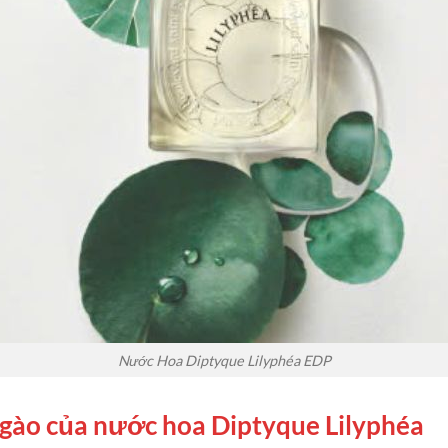
Nước Hoa Diptyque Lilyphéa EDP
gào của nước hoa Diptyque Lilyphéa