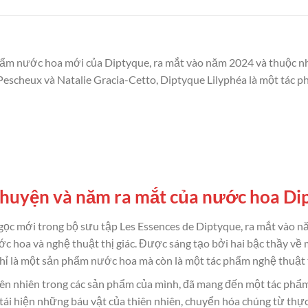
ẩm nước hoa mới của Diptyque, ra mắt vào năm 2024 và thuộc n
r Pescheux và Natalie Gracia-Cetto, Diptyque Lilyphéa là một tác 
 chuyện và năm ra mắt của nước hoa Di
gọc mới trong bộ sưu tập Les Essences de Diptyque, ra mắt vào 
c hoa và nghệ thuật thị giác. Được sáng tạo bởi hai bậc thầy về 
hỉ là một sản phẩm nước hoa mà còn là một tác phẩm nghệ thuật tô
iên nhiên trong các sản phẩm của mình, đã mang đến một tác phẩm
ái hiện những báu vật của thiên nhiên, chuyển hóa chúng từ thự