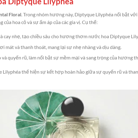
a Diptyque Lilyphéa
tal Floral
. Trong nhóm hương này, Diptyque Lilyphéa nổi bật với
của hoa cỏ và sự ấm áp của các gia vị. Cụ thể:
và cay nhẹ, tạo chiều sâu cho hương thơm nước hoa Diptyque Lil
i mát và thanh thoát, mang lại sự nhẹ nhàng và dịu dàng.
o và quyến rũ, làm nổi bật sự mềm mại và sang trọng của hương 
 Lilyphéa thể hiện sự kết hợp hoàn hảo giữa sự quyến rũ và tha