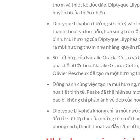
thơm và thiết kế độc đáo. Diptyque Lily
huyền bí của thiên nhiên.
Diptyque Lilyphéa hướng sự chú ý vào loà
thanh thoát và lôi cuốn, hoa súng trôi 
bình. Mùi hương của Diptyque Lilyphéa c
ra một hương thơm nhẹ nhàng, quyến rũ
Sự kết hợp của Natalie Gracia-Cetto và O
pha chế nước hoa. Natalie Gracia-Cetto, 
Olivier Pescheux để tạo ra một hương t
Đồng hành cùng việc tạo ra mùi hương, ng
họa tiết tinh tế, Peake đã thể hiện sự m
bao bì không chỉ phản ánh vẻ đẹp của hoa
Diptyque Lilyphéa không chỉ là một nước
đời từ sự hợp tác của những tên tuổi h
phong cách, thanh thoát và đầy cảm hứng