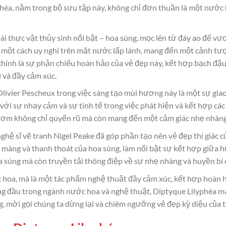
phéa, nằm trong bộ sưu tập này, không chỉ đơn thuần là một nước
i thực vật thủy sinh nổi bật – hoa súng, mọc lên từ đáy ao để vươ
nổi một cách uy nghi trên mặt nước lấp lánh, mang đến một cảnh 
hính là sự phản chiếu hoàn hảo của vẻ đẹp này, kết hợp bạch đậu 
 và đầy cảm xúc.
livier Pescheux trong việc sáng tạo mùi hương này là một sự giao
với sự nhạy cảm và sự tinh tế trong việc phát hiện và kết hợp cá
hơm không chỉ quyến rũ mà còn mang đến một cảm giác nhẹ nhàng 
hệ sĩ vẽ tranh Nigel Peake đã góp phần tạo nên vẻ đẹp thị giác củ
ơ màng và thanh thoát của hoa súng, làm nổi bật sự kết hợp giữa 
 súng mà còn truyền tải thông điệp về sự nhẹ nhàng và huyền bí c
 hoa, mà là một tác phẩm nghệ thuật đầy cảm xúc, kết hợp hoàn 
àng đầu trong ngành nước hoa và nghệ thuật, Diptyque Lilyphéa
, mời gọi chúng ta dừng lại và chiêm ngưỡng vẻ đẹp kỳ diệu của t