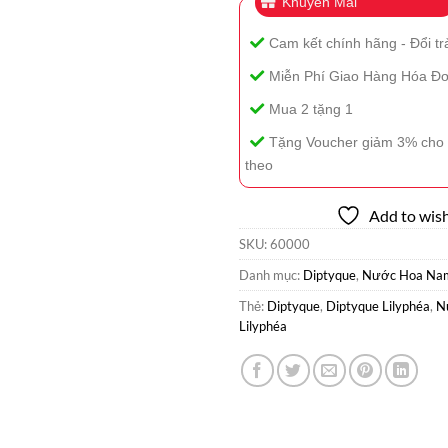
Khuyễn Mãi
Cam kết chính hãng - Đổi tr
Miễn Phí Giao Hàng Hóa Đơ
Mua 2 tặng 1
Tặng Voucher giảm 3% cho 
theo
Add to wish
SKU:
60000
Danh mục:
Diptyque
,
Nước Hoa Na
Thẻ:
Diptyque
,
Diptyque Lilyphéa
,
N
Lilyphéa