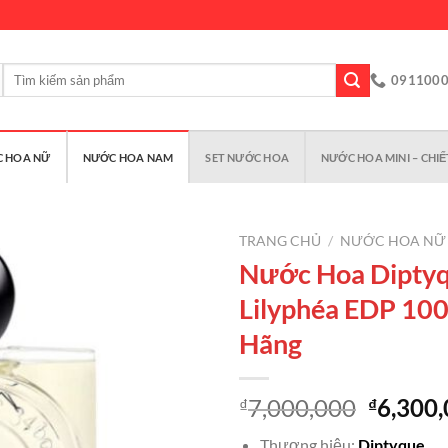
Tìm
091100
kiếm:
 HOA NỮ
NƯỚC HOA NAM
SET NƯỚC HOA
NƯỚC HOA MINI – CHIẾ
TRANG CHỦ
/
NƯỚC HOA NỮ
Nước Hoa Dipty
Lilyphéa EDP 10
Add to
Hãng
wishlist
Giá
7,000,000
6,300
₫
₫
gốc
Thương hiệu:
Diptyque