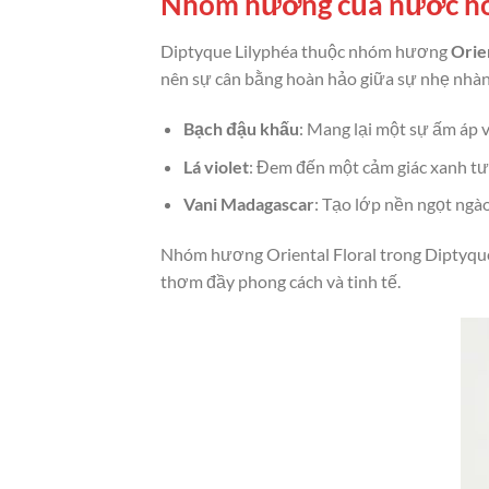
Nhóm hương của nước ho
Diptyque Lilyphéa thuộc nhóm hương
Orien
nên sự cân bằng hoàn hảo giữa sự nhẹ nhàng 
Bạch đậu khấu
: Mang lại một sự ấm áp 
Lá violet
: Đem đến một cảm giác xanh tươ
Vani Madagascar
: Tạo lớp nền ngọt ngà
Nhóm hương Oriental Floral trong Diptyque
thơm đầy phong cách và tinh tế.