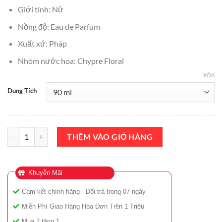
₫5,500,000.
là:
Giới tính: Nữ
₫5,299,000.
Nồng độ: Eau de Parfum
Xuất xứ: Pháp
Nhóm nước hoa: Chypre Floral
XÓA
Dung Tích
Nước Hoa Christian Louboutin Loubifunk EDP 90ml Chính Hãng số 
THÊM VÀO GIỎ HÀNG
Khuyễn Mãi
Cam kết chính hãng - Đổi trả trong 07 ngày
Miễn Phí Giao Hàng Hóa Đơn Trên 1 Triệu
Mua 2 tặng 1