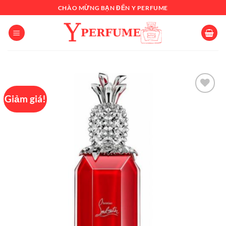
Chuyển
CHÀO MỪNG BẠN ĐẾN Y PERFUME
đến
nội
dung
Giảm giá!
Add to
wishlist