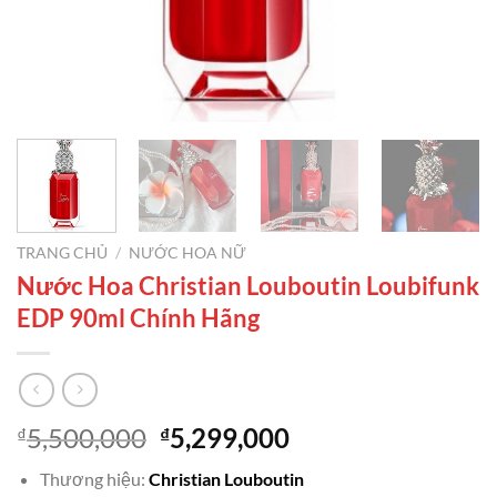
TRANG CHỦ
/
NƯỚC HOA NỮ
Nước Hoa Christian Louboutin Loubifunk
EDP 90ml Chính Hãng
Giá
Giá
5,500,000
5,299,000
₫
₫
gốc
hiện
Thương hiệu:
Christian Louboutin
là:
tại