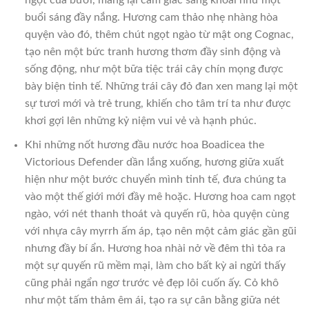
ngọt của bưởi, mang lại cảm giác sảng khoái như một
buổi sáng đầy nắng. Hương cam thảo nhẹ nhàng hòa
quyện vào đó, thêm chút ngọt ngào từ mật ong Cognac,
tạo nên một bức tranh hương thơm đầy sinh động và
sống động, như một bữa tiệc trái cây chín mọng được
bày biện tinh tế. Những trái cây đỏ đan xen mang lại một
sự tươi mới và trẻ trung, khiến cho tâm trí ta như được
khơi gợi lên những kỷ niệm vui vẻ và hạnh phúc.
Khi những nốt hương đầu nước hoa Boadicea the
Victorious Defender dần lắng xuống, hương giữa xuất
hiện như một bước chuyển mình tinh tế, đưa chúng ta
vào một thế giới mới đầy mê hoặc. Hương hoa cam ngọt
ngào, với nét thanh thoát và quyến rũ, hòa quyện cùng
với nhựa cây myrrh ấm áp, tạo nên một cảm giác gần gũi
nhưng đầy bí ẩn. Hương hoa nhài nở về đêm thì tỏa ra
một sự quyến rũ mềm mại, làm cho bất kỳ ai ngửi thấy
cũng phải ngẩn ngơ trước vẻ đẹp lôi cuốn ấy. Cỏ khô
như một tấm thảm êm ái, tạo ra sự cân bằng giữa nét