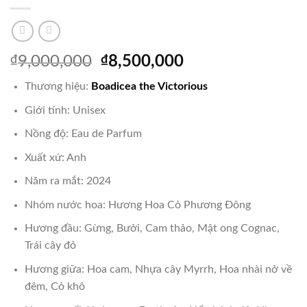
Giá
Giá
₫
9,000,000
₫
8,500,000
gốc
hiện
Thương hiệu:
Boadicea the Victorious
là:
tại
₫9,000,000.
là:
Giới tính: Unisex
₫8,500,000.
Nồng độ: Eau de Parfum
Xuất xứ: Anh
Năm ra mắt: 2024
Nhóm nước hoa: Hương Hoa Cỏ Phương Đông
Hương đầu: Gừng, Bưởi, Cam thảo, Mật ong Cognac,
Trái cây đỏ
Hương giữa: Hoa cam, Nhựa cây Myrrh, Hoa nhài nở về
đêm, Cỏ khô