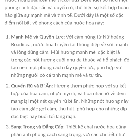
Nước hoa
Boadicea the Victorious Defender
sở hữu một
phong cách đặc sắc và quyến rũ, thể hiện sự kết hợp hoàn
hảo giữa sự mạnh mẽ và tinh tế. Dưới đây là một số đặc
điểm nổi bật về phong cách của nước hoa này:
Mạnh Mẽ và Quyền Lực
: Với cảm hứng từ Nữ hoàng
Boadicea, nước hoa truyền tải thông điệp về sức mạnh
và lòng dũng cảm. Mùi hương mạnh mẽ, đặc biệt là
trong các nốt hương cuối như da thuộc và hổ phách đỏ,
tạo nên một phong cách đầy quyền lực, phù hợp với
những người có cá tính mạnh mẽ và tự tin.
Quyến Rũ và Bí Ẩn
: Hương thơm phức hợp với sự kết
hợp của hoa cam, nhựa myrrh, và hoa nhài nở về đêm
mang lại một nét quyến rũ bí ẩn. Những nốt hương này
tạo cảm giác gợi cảm, thu hút, phù hợp cho những dịp
đặc biệt hay buổi tối lãng mạn.
Sang Trọng và Đẳng Cấp
: Thiết kế chai nước hoa cũng
phản ánh phong cách sang trọng, với các chi tiết như