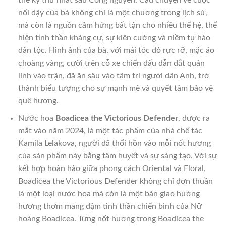
nổi dậy của bà không chỉ là một chương trong lịch sử,
mà còn là nguồn cảm hứng bất tận cho nhiều thế hệ, thể
hiện tinh thần kháng cự, sự kiên cường và niềm tự hào
dân tộc. Hình ảnh của bà, với mái tóc đỏ rực rỡ, mặc áo
choàng vàng, cưỡi trên cỗ xe chiến đấu dẫn dắt quân
lính vào trận, đã ăn sâu vào tâm trí người dân Anh, trở
thành biểu tượng cho sự mạnh mẽ và quyết tâm bảo vệ
quê hương.
Nước hoa
Boadicea the Victorious Defender
, được ra
mắt vào năm 2024, là một tác phẩm của nhà chế tác
Kamila Lelakova, người đã thổi hồn vào mỗi nốt hương
của sản phẩm này bằng tâm huyết và sự sáng tạo. Với sự
kết hợp hoàn hảo giữa phong cách Oriental và Floral,
Boadicea the Victorious Defender không chỉ đơn thuần
là một loại nước hoa mà còn là một bản giao hưởng
hương thơm mang đậm tinh thần chiến binh của Nữ
hoàng Boadicea. Từng nốt hương trong Boadicea the