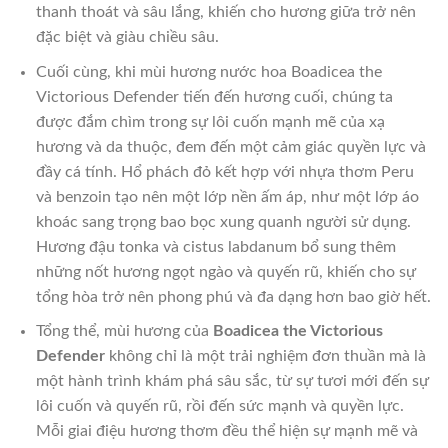
thanh thoát và sâu lắng, khiến cho hương giữa trở nên
đặc biệt và giàu chiều sâu.
Cuối cùng, khi mùi hương nước hoa Boadicea the
Victorious Defender tiến đến hương cuối, chúng ta
được đắm chìm trong sự lôi cuốn mạnh mẽ của xạ
hương và da thuộc, đem đến một cảm giác quyền lực và
đầy cá tính. Hổ phách đỏ kết hợp với nhựa thơm Peru
và benzoin tạo nên một lớp nền ấm áp, như một lớp áo
khoác sang trọng bao bọc xung quanh người sử dụng.
Hương đậu tonka và cistus labdanum bổ sung thêm
những nốt hương ngọt ngào và quyến rũ, khiến cho sự
tổng hòa trở nên phong phú và đa dạng hơn bao giờ hết.
Tổng thể, mùi hương của
Boadicea the Victorious
Defender
không chỉ là một trải nghiệm đơn thuần mà là
một hành trình khám phá sâu sắc, từ sự tươi mới đến sự
lôi cuốn và quyến rũ, rồi đến sức mạnh và quyền lực.
Mỗi giai điệu hương thơm đều thể hiện sự mạnh mẽ và