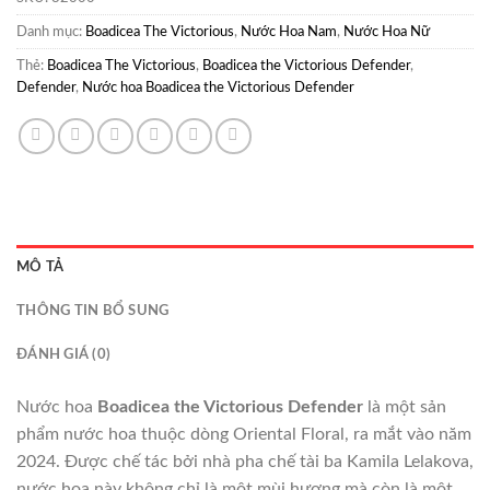
Danh mục:
Boadicea The Victorious
,
Nước Hoa Nam
,
Nước Hoa Nữ
Thẻ:
Boadicea The Victorious
,
Boadicea the Victorious Defender
,
Defender
,
Nước hoa Boadicea the Victorious Defender
MÔ TẢ
THÔNG TIN BỔ SUNG
ĐÁNH GIÁ (0)
Nước hoa
Boadicea the Victorious Defender
là một sản
phẩm nước hoa thuộc dòng Oriental Floral, ra mắt vào năm
2024. Được chế tác bởi nhà pha chế tài ba Kamila Lelakova,
nước hoa này không chỉ là một mùi hương mà còn là một