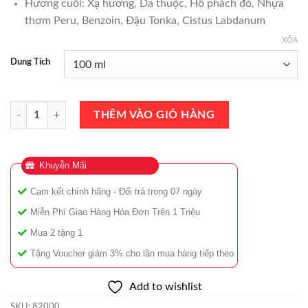
Hương cuối: Xạ hương, Da thuộc, Hổ phách đỏ, Nhựa
thơm Peru, Benzoin, Đậu Tonka, Cistus Labdanum
XÓA
Dung Tích
Nước Hoa Boadicea the Victorious Defender EDP 100ml Chính Hãng s
THÊM VÀO GIỎ HÀNG
Khuyễn Mãi
Cam kết chính hãng - Đổi trả trong 07 ngày
Miễn Phí Giao Hàng Hóa Đơn Trên 1 Triệu
Mua 2 tặng 1
Tặng Voucher giảm 3% cho lần mua hàng tiếp theo
Add to wishlist
SKU:
82000