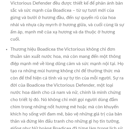
Victorious Defender đều được thiết kế để phản ánh bản
sắc và sức mạnh của Boadicea – từ sự tươi mới của
gừng và bưởi ở hương đầu, đến sự quyến rũ của hoa
nhài và nhựa cây myrrh ở hương giữa, và cuối cùng là sự
ấm áp, mạnh mẽ của xạ hương và da thuộc ở hương
cuối.
Thương hiệu Boadicea the Victorious không chỉ đơn
thuần sản xuất nước hoa, mà còn mang đến một thông
điệp mạnh mẽ về lòng dũng cảm và sức mạnh nội tại. Họ
tạo ra những mùi hương không chỉ để thưởng thức mà
còn để thể hiện cá tính và sự tự tin của mỗi người. Sự ra
đời của Boadicea the Victorious Defender, một loại
nước hoa dành cho cả nam và nữ, chính là minh chứng
cho triết lý đó. Nó không chỉ mời gọi người dùng đắm
chìm trong những nốt hương mê hoặc mà còn khuyến
khích họ sống với đam mê, bảo vệ những giá trị của bản
thân và đứng lên đấu tranh cho những gì họ tin tưởng,
giống như Nữ hoàng Boadicea đã từng làm trong lịch sử.