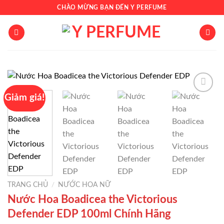
Chuyển
CHÀO MỪNG BẠN ĐẾN Y PERFUME
đến
nội
dung
Giảm giá!
Add to
wishlist
TRANG CHỦ
/
NƯỚC HOA NỮ
Nước Hoa Boadicea the Victorious
Defender EDP 100ml Chính Hãng