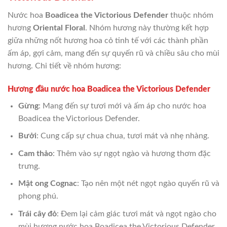
Nước hoa
Boadicea the Victorious Defender
thuộc nhóm
hương
Oriental Floral
. Nhóm hương này thường kết hợp
giữa những nốt hương hoa cỏ tinh tế với các thành phần
ấm áp, gợi cảm, mang đến sự quyến rũ và chiều sâu cho mùi
hương. Chi tiết về nhóm hương:
Hương đầu nước hoa Boadicea the Victorious Defender
Gừng
: Mang đến sự tươi mới và ấm áp cho nước hoa
Boadicea the Victorious Defender.
Bưởi
: Cung cấp sự chua chua, tươi mát và nhẹ nhàng.
Cam thảo
: Thêm vào sự ngọt ngào và hương thơm đặc
trưng.
Mật ong Cognac
: Tạo nên một nét ngọt ngào quyến rũ và
phong phú.
Trái cây đỏ
: Đem lại cảm giác tươi mát và ngọt ngào cho
mùi hương nước hoa Boadicea the Victorious Defender.