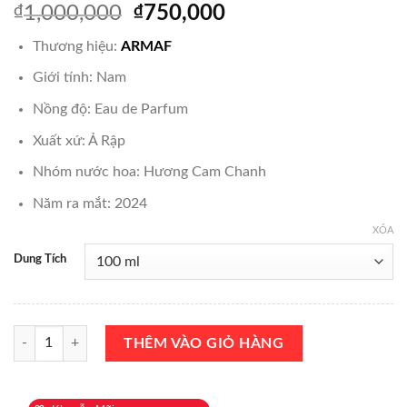
Giá
Giá
₫
1,000,000
₫
750,000
gốc
hiện
Thương hiệu:
ARMAF
là:
tại
₫1,000,000.
là:
Giới tính: Nam
₫750,000.
Nồng độ: Eau de Parfum
Xuất xứ: Ả Rập
Nhóm nước hoa: Hương Cam Chanh
Năm ra mắt: 2024
XÓA
Dung Tích
Nước Hoa Armaf Ventana Marine EDP 100ml Chính Hãng số lượng
THÊM VÀO GIỎ HÀNG