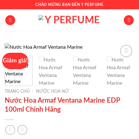
Chuyển
CHÀO MỪNG BẠN ĐẾN Y PERFUME
đến
nội
dung
Giảm giá!
Add to
wishlist
TRANG CHỦ
/
NƯỚC HOA NỮ
Nước Hoa Armaf Ventana Marine EDP
100ml Chính Hãng