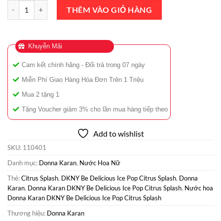
Nước Hoa Donna Karan DKNY Be Delicious Ice Pop Citrus Splash ED
THÊM VÀO GIỎ HÀNG
Khuyễn Mãi
Cam kết chính hãng - Đổi trả trong 07 ngày
Miễn Phí Giao Hàng Hóa Đơn Trên 1 Triệu
Mua 2 tặng 1
Tặng Voucher giảm 3% cho lần mua hàng tiếp theo
Add to wishlist
SKU:
110401
Danh mục:
Donna Karan
,
Nước Hoa Nữ
Thẻ:
Citrus Splash
,
DKNY Be Delicious Ice Pop Citrus Splash
,
Donna
Karan
,
Donna Karan DKNY Be Delicious Ice Pop Citrus Splash
,
Nước hoa
Donna Karan DKNY Be Delicious Ice Pop Citrus Splash
Thương hiệu:
Donna Karan