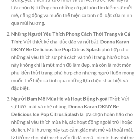
lựa chọn lý tưởng cho những cô gái luôn tìm kiếm sự mới
mẻ, năng động và muốn thể hiện cá tính nổi bật của mình
qua mùi hương.
Những Người Yêu Thích Phong Cách Thời Trang và Cá
Tính
: Với thiết kế chai độc đáo và nổi bật,
Donna Karan
DKNY Be Delicious Ice Pop Citrus Splash
phù hợp cho
những ai yêu thích sự phá cách và thời trang. Nước hoa
này không chỉ là một món đồ làm đẹp, mà còn là một món
phụ kiện thời trang, phù hợp cho những người luôn mong
muốn thể hiện cá tính qua những lựa chọn khác biệt và
đặc biệt.
Người Đam Mê Mùa Hè và Hoạt Động Ngoài Trời
: Với
sự tươi mát và nhẹ nhàng,
Donna Karan DKNY Be
Delicious Ice Pop Citrus Splash
là lựa chọn hoàn hảo cho
những ai yêu thích mùa hè, các hoạt động ngoài trời hoặc
du lịch. Mùi hương này tạo cảm giác mát mẻ và thoải mái,
lý tưởng cho những chuyến đi dã ngoại, picnic, hay những