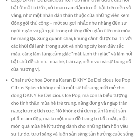
bật ở mặt trước, với màu cam đậm in nổi bật trên nền vỏ
vàng, như một nhãn dán thân thuộc của những viên kem
đóng gói thủ công – một sự gợi nhắc nhẹ nhàng đến sự
ngọt ngào và gần gũi trong những điều giản đơn mà mùa
hè mang lại. Xung quanh chai, khung cảnh được bài trí với
các khối đá lạnh trong suốt và những cây kem đầy sắc
màu, càng làm tăng cảm giác “mát lạnh thị giác” và làm nổi
bật chủ đề chính: mùa hè, trái cây, niềm vui và sự bùng nổ
của hương vị.
Chai nước hoa Donna Karan DKNY Be Delicious Ice Pop
Citrus Splash không chỉ là một sự bổ sung mới mẻ cho
dòng DKNY Be Delicious Ice Pop, mà còn là biểu tượng
cho tinh thần mùa hè trẻ trung, năng động và ngập tràn
năng lượng tích cực. Nó không chỉ đơn giản là một sản
phẩm làm đẹp, mà là một món đồ trang trí bắt mắt, một
món quà mùa hè lý tưởng dành cho những tâm hồn yêu
sự tự do, tươi sáng và luôn sẵn sàng tận hưởng cuộc sống