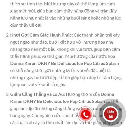
thích sự tỉnh táo. Mùi hương này có thể làm giảm cảm
giác mệt mỏi, giúp bạn cảm thấy năng động và tràn đầy
năng lượng, nhất là vào những buổi sáng hoặc những lúc
cảm thấy uể oải.
Khơi Gợi Cảm Giác Hạnh Phúc
: Các thành phần trái cây
ngọt ngào như đào, bưởi kết hợp với hương hoa nhẹ
nhàng tạo nên một bầu không khí vui tươi, giúp bạn cảm
thấy hạnh phúc và thư giãn. Mùi hương của nước hoa
Donna Karan DKNY Be Delicious Ice Pop Citrus Splash
có khả năng khơi gợi những ký ức vui vẻ, đặc biệt là
những ngày hè tươi đẹp, từ đó giúp bạn duy trì tâm trạng
lạc quan, vui vẻ suốt cả ngày.
Giảm Căng Thẳng và Lo Âu
: Hương thơm của
Donna
Karan DKNY Be Delicious Ice Pop Citrus Splash
có thể
giúp làm dịu đi những căng thẳng và lo âu trong cuộc sống
hàng ngày. Các nghiên cứu cho thấy rằng mùi hương của
các loại trái cây có tính chất làm dịu và thư giãn, giúp giảm