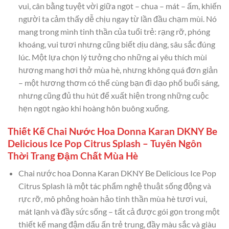
vui, cân bằng tuyệt vời giữa ngọt – chua – mát – ấm, khiến
người ta cảm thấy dễ chịu ngay từ lần đầu chạm mùi. Nó
mang trong mình tinh thần của tuổi trẻ: rạng rỡ, phóng
khoáng, vui tươi nhưng cũng biết dịu dàng, sâu sắc đúng
lúc. Một lựa chọn lý tưởng cho những ai yêu thích mùi
hương mang hơi thở mùa hè, nhưng không quá đơn giản
– một hương thơm có thể cùng bạn đi dạo phố buổi sáng,
nhưng cũng đủ thu hút để xuất hiện trong những cuộc
hẹn ngọt ngào khi hoàng hôn buông xuống.
Thiết Kế Chai Nước Hoa Donna Karan DKNY Be
Delicious Ice Pop Citrus Splash – Tuyên Ngôn
Thời Trang Đậm Chất Mùa Hè
Chai nước hoa Donna Karan DKNY Be Delicious Ice Pop
Citrus Splash là một tác phẩm nghệ thuật sống động và
rực rỡ, mô phỏng hoàn hảo tinh thần mùa hè tươi vui,
mát lạnh và đầy sức sống – tất cả được gói gọn trong một
thiết kế mang đậm dấu ấn trẻ trung, đầy màu sắc và giàu