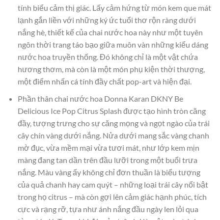
tính biểu cảm thị giác. Lấy cảm hứng từ món kem que mát
lạnh gắn liền với những ký ức tuổi thơ rộn ràng dưới
nắng hè, thiết kế của chai nước hoa này như một tuyên
ngôn thời trang táo bạo giữa muôn vàn những kiểu dáng
nước hoa truyền thống. Đó không chỉ là một vật chứa
hương thơm, mà còn là một món phụ kiện thời thượng,
một điểm nhấn cá tính đầy chất pop-art và hiện đại.
Phần thân chai nước hoa Donna Karan DKNY Be
Delicious Ice Pop Citrus Splash được tạo hình tròn căng
đầy, tượng trưng cho sự căng mọng và ngọt ngào của trái
cây chín vàng dưới nắng. Nửa dưới mang sắc vàng chanh
mờ đục, vừa mềm mại vừa tươi mát, như lớp kem mịn
màng đang tan dần trên đầu lưỡi trong một buổi trưa
nắng. Màu vàng ấy không chỉ đơn thuần là biểu tượng
của quả chanh hay cam quýt – những loại trái cây nổi bật
trong họ citrus – mà còn gợi lên cảm giác hạnh phúc, tích
cực và rạng rỡ, tựa như ánh nắng đầu ngày len lỏi qua