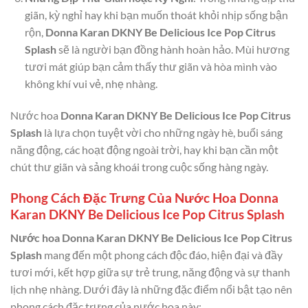
giãn, kỳ nghỉ hay khi bạn muốn thoát khỏi nhịp sống bận
rộn,
Donna Karan DKNY Be Delicious Ice Pop Citrus
Splash
sẽ là người bạn đồng hành hoàn hảo. Mùi hương
tươi mát giúp bạn cảm thấy thư giãn và hòa mình vào
không khí vui vẻ, nhẹ nhàng.
Nước hoa
Donna Karan DKNY Be Delicious Ice Pop Citrus
Splash
là lựa chọn tuyệt vời cho những ngày hè, buổi sáng
năng động, các hoạt động ngoài trời, hay khi bạn cần một
chút thư giãn và sảng khoái trong cuộc sống hàng ngày.
Phong Cách Đặc Trưng Của Nước Hoa Donna
Karan DKNY Be Delicious Ice Pop Citrus Splash
Nước hoa Donna Karan DKNY Be Delicious Ice Pop Citrus
Splash
mang đến một phong cách độc đáo, hiện đại và đầy
tươi mới, kết hợp giữa sự trẻ trung, năng động và sự thanh
lịch nhẹ nhàng. Dưới đây là những đặc điểm nổi bật tạo nên
phong cách đặc trưng của nước hoa này: