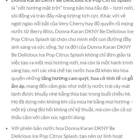
là “nốt hương mặt trời” trong bản hòa tấu đó – tươi mới,
sôi động và tràn đầy năng lượng tích cực. Khác với vẻ
ngọt ngào nổi bật của Very Cherry hay độ quyến rũ mọng
nước từ Berry Bliss, Donna Karan DKNY Be Delicious Ice
Pop Citrus Splash lại chọn cho mình một con đường đầy
ánh sáng và sức sống. Sự ra đời của Donna Karan DKNY
Be Delicious Ice Pop Citrus Splash không chỉ đơn giản là
việc tạo ra một mùi hương mới, mà còn là một hành trình
sáng tạo, nơi các nhà chế tác nước hoa đã khéo léo hòa
quyện những
tầng hương cam quýt
,
hoa cỏ tinh tế
và
gỗ
ấm áp
, mang đến cảm giác như một ly nước trái cây mát
lạnh được khuấy nhẹ bằng thìa bạc trong buổi chiều hè.
Họ đã dựng nên không khí của mùa hè bằng mùi hương –
một kỳ công đòi hỏi không chỉ kỹ thuật, mà còn cần cả sự
thấu cảm với cảm xúc người dùng.
Với phiên bản nước hoa Donna Karan DKNY Be
Delicious Ice Pop Citrus Splash, tạo nên sự linh hoạt