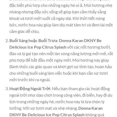
đặc biệt phù hợp cho những ngày hè oi ả. Mùi hương nhẹ
nhàng nhưng đầy sức sống sẽ giúp bạn cảm thấy sảng
khoái và tươi mới suốt cả ngày dài. Khi thời tiết nóng
bức, nước hoa này giúp làm dịu mát tâm trí và đem lại một
cảm giác dễ chịu.
Buổi Sáng hoặc Buổi Trưa
:
Donna Karan DKNY Be
Delicious Ice Pop Citrus Splash
với các nốt hương bưởi,
đào và lý gai tạo nên một làn sóng năng lượng mới mẻ, rất
phù hợp để bắt đầu một ngày mới. Mùi hương này giúp
đánh thức các giác quan và khơi gợi sự tỉnh táo, hoàn hảo
cho những buổi sáng làm việc hoặc khi bạn cần sự tươi
mới trước khi ra ngoài.
Hoạt Động Ngoài Trời
: Nếu bạn tham gia các hoạt động
ngoài trời như dạo chơi trong công viên, đi biển, hay đi du
lịch trong những ngày hè, nước hoa này là lựa chọn lý
tưởng. Với sự tươi mát và nhẹ nhàng,
Donna Karan
DKNY Be Delicious Ice Pop Citrus Splash
không quá