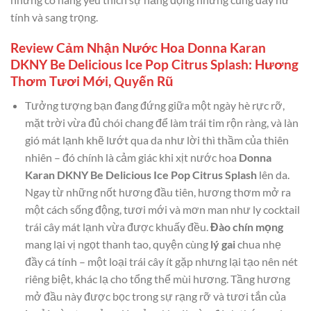
tính và sang trọng.
Review Cảm Nhận Nước Hoa Donna Karan
DKNY Be Delicious Ice Pop Citrus Splash: Hương
Thơm Tươi Mới, Quyến Rũ
Tưởng tượng bạn đang đứng giữa một ngày hè rực rỡ,
mặt trời vừa đủ chói chang để làm trái tim rộn ràng, và làn
gió mát lạnh khẽ lướt qua da như lời thì thầm của thiên
nhiên – đó chính là cảm giác khi xịt nước hoa
Donna
Karan DKNY Be Delicious Ice Pop Citrus Splash
lên da.
Ngay từ những nốt hương đầu tiên, hương thơm mở ra
một cách sống động, tươi mới và mơn man như ly cocktail
trái cây mát lạnh vừa được khuấy đều.
Đào chín mọng
mang lại vị ngọt thanh tao, quyện cùng
lý gai
chua nhẹ
đầy cá tính – một loại trái cây ít gặp nhưng lại tạo nên nét
riêng biệt, khác lạ cho tổng thể mùi hương. Tầng hương
mở đầu này được bọc trong sự rạng rỡ và tươi tắn của