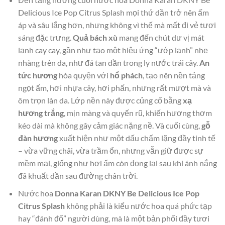
Delicious Ice Pop Citrus Splash mọi thứ dần trở nên ấm
áp và sâu lắng hơn, nhưng không vì thế mà mất đi vẻ tươi
sáng đặc trưng.
Quả bách xù
mang đến chút dư vị mát
lạnh cay cay, gần như tạo một hiệu ứng “ướp lạnh” nhẹ
nhàng trên da, như đá tan dần trong ly nước trái cây.
An
tức hương
hòa quyện với
hổ phách
, tạo nên nền tảng
ngọt ấm, hơi nhựa cây, hơi phấn, nhưng rất mượt mà và
ôm trọn làn da. Lớp nền này được củng cố bằng
xạ
hương trắng
, mịn màng và quyến rũ, khiến hương thơm
kéo dài mà không gây cảm giác nặng nề. Và cuối cùng,
gỗ
đàn hương
xuất hiện như một dấu chấm lặng đầy tinh tế
– vừa vững chãi, vừa trầm ổn, nhưng vẫn giữ được sự
mềm mại, giống như hơi ấm còn đọng lại sau khi ánh nắng
đã khuất dần sau đường chân trời.
Nước hoa
Donna Karan DKNY Be Delicious Ice Pop
Citrus Splash
không phải là kiểu nước hoa quá phức tạp
hay “đánh đố” người dùng, mà là một bản phối đầy tươi