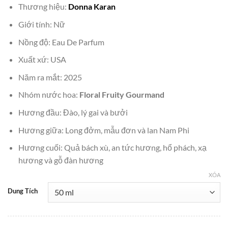
Thương hiệu:
Donna Karan
là:
tại
₫1,500,000.
là:
Giới tính: Nữ
₫1,299,000.
Nồng độ: Eau De Parfum
Xuất xứ: USA
Năm ra mắt: 2025
Nhóm nước hoa:
Floral Fruity Gourmand
Hương đầu: Đào, lý gai và bưởi
Hương giữa: Long đởm, mẫu đơn và lan Nam Phi
Hương cuối: Quả bách xù, an tức hương, hổ phách, xạ
hương và gỗ đàn hương
XÓA
Dung Tích