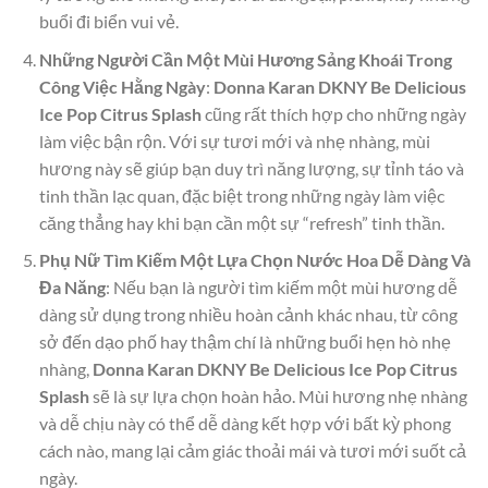
buổi đi biển vui vẻ.
Những Người Cần Một Mùi Hương Sảng Khoái Trong
Công Việc Hằng Ngày
:
Donna Karan DKNY Be Delicious
Ice Pop Citrus Splash
cũng rất thích hợp cho những ngày
làm việc bận rộn. Với sự tươi mới và nhẹ nhàng, mùi
hương này sẽ giúp bạn duy trì năng lượng, sự tỉnh táo và
tinh thần lạc quan, đặc biệt trong những ngày làm việc
căng thẳng hay khi bạn cần một sự “refresh” tinh thần.
Phụ Nữ Tìm Kiếm Một Lựa Chọn Nước Hoa Dễ Dàng Và
Đa Năng
: Nếu bạn là người tìm kiếm một mùi hương dễ
dàng sử dụng trong nhiều hoàn cảnh khác nhau, từ công
sở đến dạo phố hay thậm chí là những buổi hẹn hò nhẹ
nhàng,
Donna Karan DKNY Be Delicious Ice Pop Citrus
Splash
sẽ là sự lựa chọn hoàn hảo. Mùi hương nhẹ nhàng
và dễ chịu này có thể dễ dàng kết hợp với bất kỳ phong
cách nào, mang lại cảm giác thoải mái và tươi mới suốt cả
ngày.