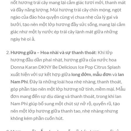
nốt hương trái cây mang lại cảm giác tươi mới, thanh mát
và đầy năng lượng. Mùi hương trái cây chín mọng, ngọt
ngào của đào hòa quyện cùng vị chua nhẹ của lý gai và
bưởi, tạo nên một lớp hương đầy sức sống, mang lại cảm
giác như một ly nước ép trái cây lạnh mát giữa những
ngày hè oi ả.
Hương giữa – Hoa nhài và sự thanh thoát
: Khi lớp
hương đầu dần phai nhạt, hương giữa của nước hoa
Donna Karan DKNY Be Delicious Ice Pop Citrus Splash
xuất hiện với sự kết hợp giữa
long đởm
,
mẫu đơn
và
lan
Nam Phi
. Đây là những loài hoa nhẹ nhàng, thanh thoát,
góp phần tạo nên một lớp hương nữ tính, mềm mại. Mẫu
đơn mang đến sự dịu dàng và thanh thoát, trong khi lan
Nam Phi giúp bổ sung một chút sự nở rộ, quyến rũ, tạo
nên một lớp hương giữa thanh tao, nhẹ nhàng nhưng
không kém phần cuốn hút.