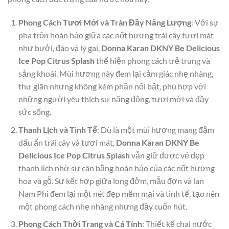
Phong Cách Tươi Mới và Tràn Đầy Năng Lượng
: Với sự
pha trộn hoàn hảo giữa các nốt hương trái cây tươi mát
như bưởi, đào và lý gai,
Donna Karan DKNY Be Delicious
Ice Pop Citrus Splash
thể hiện phong cách trẻ trung và
sảng khoái. Mùi hương này đem lại cảm giác nhẹ nhàng,
thư giãn nhưng không kém phần nổi bật, phù hợp với
những người yêu thích sự năng động, tươi mới và đầy
sức sống.
Thanh Lịch và Tinh Tế
: Dù là một mùi hương mang đậm
dấu ấn trái cây và tươi mát,
Donna Karan DKNY Be
Delicious Ice Pop Citrus Splash
vẫn giữ được vẻ đẹp
thanh lịch nhờ sự cân bằng hoàn hảo của các nốt hương
hoa và gỗ. Sự kết hợp giữa long đởm, mẫu đơn và lan
Nam Phi đem lại một nét đẹp mềm mại và tinh tế, tạo nên
một phong cách nhẹ nhàng nhưng đầy cuốn hút.
Phong Cách Thời Trang và Cá Tính
: Thiết kế chai nước