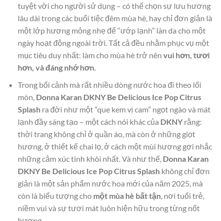
tuyệt vời cho người sử dụng – có thể chọn sự lưu hương
lâu dài trong các buổi tiệc đêm mùa hè, hay chỉ đơn giản là
một lớp hương mỏng nhẹ để “ướp lạnh” làn da cho một
ngày hoạt động ngoài trời. Tất cả đều nhằm phục vụ một
mục tiêu duy nhất: làm cho mùa hè trở nên
vui hơn, tươi
hơn, và đáng nhớ hơn
.
Trong bối cảnh mà rất nhiều dòng nước hoa đi theo lối
mòn,
Donna Karan DKNY Be Delicious Ice Pop Citrus
Splash
ra đời như một “que kem vị cam” ngọt ngào và mát
lạnh đầy sáng tạo – một cách nói khác của
DKNY
rằng:
thời trang không chỉ ở quần áo, mà còn ở những giọt
hương, ở thiết kế chai lọ, ở cách một mùi hương gợi nhắc
những cảm xúc tinh khôi nhất. Và như thế,
Donna Karan
DKNY Be Delicious Ice Pop Citrus Splash
không chỉ đơn
giản là một sản phẩm nước hoa mới của năm 2025, mà
còn là biểu tượng cho
một mùa hè bất tận
, nơi tuổi trẻ,
niềm vui và sự tươi mát luôn hiện hữu trong từng nốt
hương.