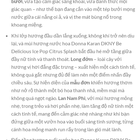
bưởi
, vừa tạo cảm giác sảng khoái, vừa đánh thức mọi
giác quan – như thể bạn đang cắn vào một tép bưởi mọng
nước giữa cái nắng oi ả, và vị the mát bùng nổ trong
khoang miệng.
Khi lớp hương đầu dần lắng xuống, không khí trở nên dịu
lại, và mùi hương nước hoa Donna Karan DKNY Be
Delicious Ice Pop Citrus Splash bắt đầu hé mở tầng giữa
đầy nữ tính và thanh thoát.
Long đởm
– loài cây với
hương vị hơi đắng đặc trưng – xuất hiện một cách tinh tế,
không quá gắt nhưng đủ để làm nên một điểm nhấn đầy
chiều sâu. Sự hiện diện của
mẫu đơn
khiến hương thơm
như nở rộ thành một bó hoa thanh nhã, mềm mại mà
không quá ngọt ngào.
Lan Nam Phi
, với mùi hương mỏng
nhẹ, trong trẻo và hơi phấn nhẹ, làm tăng độ nữ tính một
cách tinh tế, mang đến cảm giác nhẹ nhàng như khi bạn
đứng giữa một vườn hoa vào buổi sáng tinh sương, từng
cánh hoa mỏng manh run rẩy trong làn gió mát lành.
Đến tầng hương cuối nước hoa Donna Karan DKNY Be