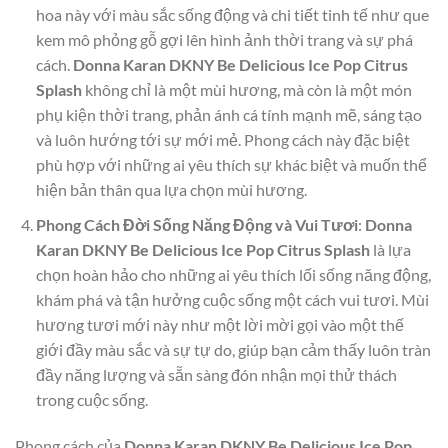
hoa này với màu sắc sống động và chi tiết tinh tế như que
kem mô phỏng gỗ gợi lên hình ảnh thời trang và sự phá
cách.
Donna Karan DKNY Be Delicious Ice Pop Citrus
Splash
không chỉ là một mùi hương, mà còn là một món
phụ kiện thời trang, phản ánh cá tính mạnh mẽ, sáng tạo
và luôn hướng tới sự mới mẻ. Phong cách này đặc biệt
phù hợp với những ai yêu thích sự khác biệt và muốn thể
hiện bản thân qua lựa chọn mùi hương.
Phong Cách Đời Sống Năng Động và Vui Tươi
:
Donna
Karan DKNY Be Delicious Ice Pop Citrus Splash
là lựa
chọn hoàn hảo cho những ai yêu thích lối sống năng động,
khám phá và tận hưởng cuộc sống một cách vui tươi. Mùi
hương tươi mới này như một lời mời gọi vào một thế
giới đầy màu sắc và sự tự do, giúp bạn cảm thấy luôn tràn
đầy năng lượng và sẵn sàng đón nhận mọi thử thách
trong cuộc sống.
Phong cách của
Donna Karan DKNY Be Delicious Ice Pop