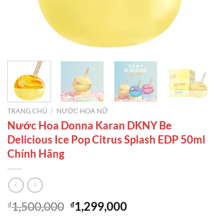
TRANG CHỦ
/
NƯỚC HOA NỮ
Nước Hoa Donna Karan DKNY Be
Delicious Ice Pop Citrus Splash EDP 50ml
Chính Hãng
Giá
Giá
1,500,000
1,299,000
₫
₫
gốc
hiện