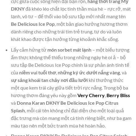
cực giữa cuộc sống hiện đại bận rộn,
hãng thời trang Mỹ
DKNY
đã khéo léo chắt lọc tinh thần mùa hè – rực rỡ, mát
lạnh, vô tư – để thổi vào bộ sưu tập mới nhất mang tên
Be Delicious Ice Pop
, một bản giao hưởng hương thơm
dành riêng cho những trái tim trẻ trung, tự do và luôn
khát khao được tận hưởng từng khoảnh khắc sống.
Lấy cảm hứng từ
món sorbet mát lạnh
– một biểu tượng
ẩm thực không thể thiếu trong những ngày hè oi ả – bộ
sưu tập Be Delicious Ice Pop chính là sự phản ánh tinh tế
của
niềm vui tuổi thơ
,
những ký ức dưới nắng vàng
, và
sự sảng khoái tan chảy nơi đầu lưỡi
khi thưởng thức
một que kem trái cây giữa tiết trời rực nắng. Trong bộ ba
hương thơm đáng yêu này gồm
Very Cherry
,
Berry Bliss
và
Donna Karan DKNY Be Delicious Ice Pop Citrus
Splash
, mỗi cái tên không chỉ đại diện cho một loại quả
đặc trưng mà còn mang một cá tính riêng biệt, như ba gam
màu tạo nên một bức tranh mùa hè hoàn hảo.
Donna Karan DKNY Be Delicious Ice Pop Citrus Splash