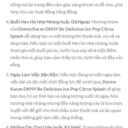
nồng mà lại mang đến cảm giác sảng khoái và dễ chịu, phù
hợp cho các hoạt động năng động.
Buổi Hẹn Hò Nhẹ Nhàng hoặc Dã Ngoại
: Hương thơm
của
Donna Karan DKNY Be Delicious Ice Pop Citrus
Splash
dễ dàng tạo ra một không khí thoải mái, vui vẻ và
lãng mạn. Nếu bạn có một buổi hẹn hò nhẹ nhàng, hoặc
tham gia một buổi picnic, nước hoa này sẽ là một điểm
nhấn thú vị, giúp bạn cảm thấy tự tin, tươi tắn và đầy sức
sống.
Ngày Làm Việc Bận Rộn
: Nếu bạn đang có một ngày làm
việc dài và cần một chút động lực để vượt qua,
Donna
Karan DKNY Be Delicious Ice Pop Citrus Splash
sẽ giúp
bạn duy trì sự tỉnh táo và năng lượng suốt cả ngày. Mùi
hương nhẹ nhàng nhưng đầy năng lượng này là lựa chọn
tuyệt vời để giữ cho tinh thần luôn thoải mái và lạc quan
trong những giờ làm việc căng thẳng.
Những Dịp Thư Giãn hoặc Kỳ Nghỉ
: Trong những dịp thư