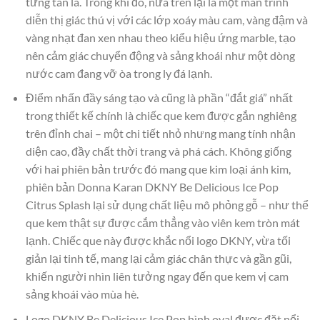
từng tán lá. Trong khi đó, nửa trên lại là một màn trình
diễn thị giác thú vị với các lớp xoáy màu cam, vàng đậm và
vàng nhạt đan xen nhau theo kiểu hiệu ứng marble, tạo
nên cảm giác chuyển động và sảng khoái như một dòng
nước cam đang vỡ òa trong ly đá lạnh.
Điểm nhấn đầy sáng tạo và cũng là phần “đắt giá” nhất
trong thiết kế chính là chiếc que kem được gắn nghiêng
trên đỉnh chai – một chi tiết nhỏ nhưng mang tính nhận
diện cao, đầy chất thời trang và phá cách. Không giống
với hai phiên bản trước đó mang que kim loại ánh kim,
phiên bản Donna Karan DKNY Be Delicious Ice Pop
Citrus Splash lại sử dụng chất liệu mô phỏng gỗ – như thể
que kem thật sự được cắm thẳng vào viên kem tròn mát
lạnh. Chiếc que này được khắc nổi logo DKNY, vừa tối
giản lại tinh tế, mang lại cảm giác chân thực và gần gũi,
khiến người nhìn liên tưởng ngay đến que kem vị cam
sảng khoái vào mùa hè.
Logo DKNY Be Delicious Ice Pop hình oval được đặt nổi