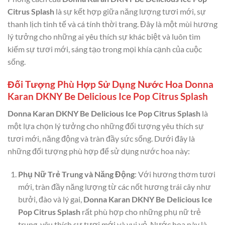
Citrus Splash
là sự kết hợp giữa năng lượng tươi mới, sự
thanh lịch tinh tế và cá tính thời trang. Đây là một mùi hương
lý tưởng cho những ai yêu thích sự khác biệt và luôn tìm
kiếm sự tươi mới, sáng tạo trong mọi khía cạnh của cuộc
sống.
Đối Tượng Phù Hợp Sử Dụng Nước Hoa Donna
Karan DKNY Be Delicious Ice Pop Citrus Splash
Donna Karan DKNY Be Delicious Ice Pop Citrus Splash
là
một lựa chọn lý tưởng cho những đối tượng yêu thích sự
tươi mới, năng động và tràn đầy sức sống. Dưới đây là
những đối tượng phù hợp để sử dụng nước hoa này:
Phụ Nữ Trẻ Trung và Năng Động
: Với hương thơm tươi
mới, tràn đầy năng lượng từ các nốt hương trái cây như
bưởi, đào và lý gai,
Donna Karan DKNY Be Delicious Ice
Pop Citrus Splash
rất phù hợp cho những phụ nữ trẻ
trung, yêu thích sự tươi mới và vui vẻ. Nước hoa này là