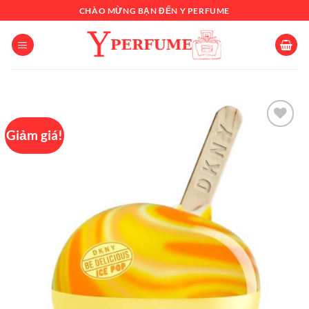
Chuyển
CHÀO MỪNG BẠN ĐẾN Y PERFUME
đến
nội
dung
Giảm giá!
Add to
wishlist