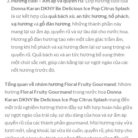
Hương cuối – Ấm áp và quyến rũ
: Lớp hương cuối của
Donna Karan DKNY Be Delicious Ice Pop Citrus Splash
là sự kết hợp của
quả bách xù
,
an tức hương
,
hổ phách
,
xạ hương
và
gỗ đàn hương
. Những thành phần này
mang lại sự ấm áp, quyến rũ và sự lâu dài cho nước hoa.
Hương gỗ đàn hương tạo nên một cảm giác trầm ấm,
trong khi hổ phách và xạ hương đem lại sự sang trọng và
quyến rũ. Quả bách xù và an tức hương bổ sung thêm
một chút sắc nét, giúp cân bằng lại sự ngọt ngào của các
nốt hương trước đó.
Tổng quan về nhóm hương Floral Fruity Gourmand
: Nhóm
hương
Floral Fruity Gourmand
trong nước hoa
Donna
Karan DKNY Be Delicious Ice Pop Citrus Splash
mang đến
một trải nghiệm hương thơm đầy sự kết hợp hoàn hảo giữa
sự ngọt ngào của trái cây, sự dịu dàng của hoa và sự ấm áp
quyến rũ của các thành phần gourmand. Mùi hương này vừa
tươi mới, sảng khoái, lại vừa lôi cuốn, quyến rũ, phù hợp cho
những cô nàng yêu thích sự năng động nhưng cũng đầy nữ