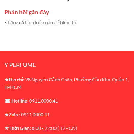
Phản hồi gần đây
Không có bình luận nào để hiển thị.
Y PERFUME
★Địa chỉ
: 28 Nguyễn Cảnh Chân, Phường Cầu Kho, Quận 1,
TPHCM
☎ Hotline
: 0911.0000.41
★Zalo
: 0911.0000.41
★Thời Gian
: 8:00 - 22:00 ( T2 - CN)