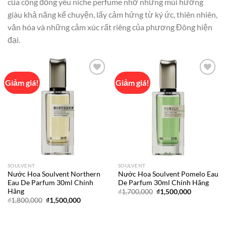
của cộng đồng yêu niche perfume nhờ những mùi hương
giàu khả năng kể chuyện, lấy cảm hứng từ ký ức, thiên nhiên,
văn hóa và những cảm xúc rất riêng của phương Đông hiện
đại.
Giảm giá!
Giảm giá!
Add to
Add to
wishlist
wishlist
SOULVENT
SOULVENT
Nước Hoa Soulvent Northern
Nước Hoa Soulvent Pomelo Eau
Eau De Parfum 30ml Chính
De Parfum 30ml Chính Hãng
Hãng
Giá
Giá
₫
1,700,000
₫
1,500,000
gốc
hiện
Giá
Giá
₫
1,800,000
₫
1,500,000
là:
tại
gốc
hiện
₫1,700,000.
là:
là:
tại
₫1,500,000
₫1,800,000.
là:
₫1,500,000.