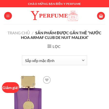
Chuyển
CHÀO MỪNG BẠN ĐẾN Y PERFUME
đến
nội
dung
TRANG CHỦ
/
SẢN PHẨM ĐƯỢC GẮN THẺ “NƯỚC
HOA ARMAF CLUB DE NUIT MALEKA”
LỌC
Giảm giá!
Add to
wishlist