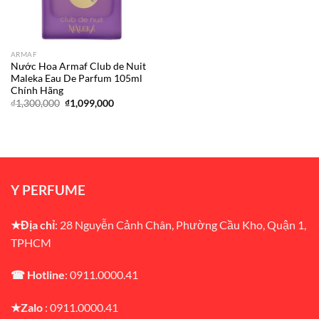
ARMAF
Nước Hoa Armaf Club de Nuit
Maleka Eau De Parfum 105ml
Chính Hãng
Giá
Giá
₫
1,300,000
₫
1,099,000
gốc
hiện
là:
tại
₫1,300,000.
là:
₫1,099,000.
Y PERFUME
★Địa chỉ
: 28 Nguyễn Cảnh Chân, Phường Cầu Kho, Quận 1,
TPHCM
☎ Hotline
: 0911.0000.41
★Zalo
: 0911.0000.41