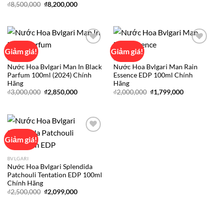
gốc
hiện
Giá
Giá
₫
8,500,000
₫
8,200,000
là:
tại
gốc
hiện
₫9,000,000.
là:
là:
tại
₫8,200,000
₫8,500,000.
là:
₫8,200,000.
Giảm giá!
Giảm giá!
BVLGARI
BVLGARI
Nước Hoa Bvlgari Man In Black
Nước Hoa Bvlgari Man Rain
Add to
Add to
Parfum 100ml (2024) Chính
Essence EDP 100ml Chính
wishlist
wishlist
Hãng
Hãng
Giá
Giá
Giá
Giá
₫
3,000,000
₫
2,850,000
₫
2,000,000
₫
1,799,000
gốc
hiện
gốc
hiện
là:
tại
là:
tại
₫3,000,000.
là:
₫2,000,000.
là:
₫2,850,000.
₫1,799,000
Giảm giá!
Add to
BVLGARI
wishlist
Nước Hoa Bvlgari Splendida
Patchouli Tentation EDP 100ml
Chính Hãng
Giá
Giá
₫
2,500,000
₫
2,099,000
gốc
hiện
là:
tại
₫2,500,000.
là:
₫2,099,000.