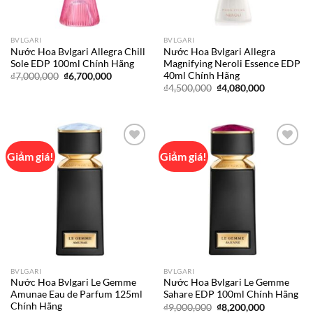
BVLGARI
BVLGARI
Nước Hoa Bvlgari Allegra Chill
Nước Hoa Bvlgari Allegra
Sole EDP 100ml Chính Hãng
Magnifying Neroli Essence EDP
40ml Chính Hãng
Giá
Giá
₫
7,000,000
₫
6,700,000
gốc
hiện
Giá
Giá
₫
4,500,000
₫
4,080,000
là:
tại
gốc
hiện
₫7,000,000.
là:
là:
tại
₫6,700,000.
₫4,500,000.
là:
₫4,080,000
Giảm giá!
Giảm giá!
Add to
Add to
wishlist
wishlist
BVLGARI
BVLGARI
Nước Hoa Bvlgari Le Gemme
Nước Hoa Bvlgari Le Gemme
Amunae Eau de Parfum 125ml
Sahare EDP 100ml Chính Hãng
Chính Hãng
Giá
Giá
₫
9,000,000
₫
8,200,000