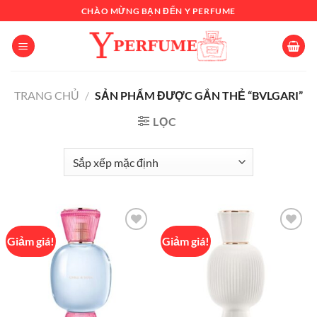
Chuyển
CHÀO MỪNG BẠN ĐẾN Y PERFUME
đến
nội
dung
TRANG CHỦ
/
SẢN PHẨM ĐƯỢC GẮN THẺ “BVLGARI”
LỌC
Giảm giá!
Giảm giá!
Add to
Add to
wishlist
wishlist