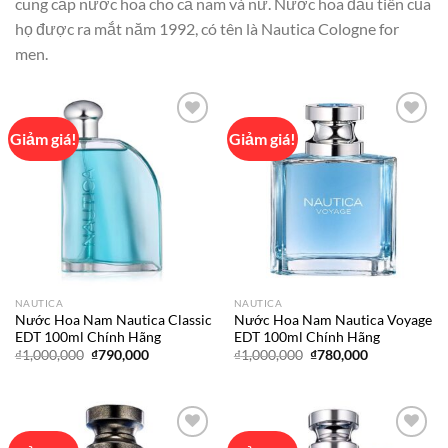
cung cấp nước hoa cho cả nam và nữ. Nước hoa đầu tiên của
họ được ra mắt năm 1992, có tên là Nautica Cologne for
men.
Giảm giá!
Giảm giá!
Add to
Add to
wishlist
wishlist
NAUTICA
NAUTICA
Nước Hoa Nam Nautica Classic
Nước Hoa Nam Nautica Voyage
EDT 100ml Chính Hãng
EDT 100ml Chính Hãng
Giá
Giá
Giá
Giá
₫
1,000,000
₫
790,000
₫
1,000,000
₫
780,000
gốc
hiện
gốc
hiện
là:
tại
là:
tại
₫1,000,000.
là:
₫1,000,000.
là:
₫790,000.
₫780,000.