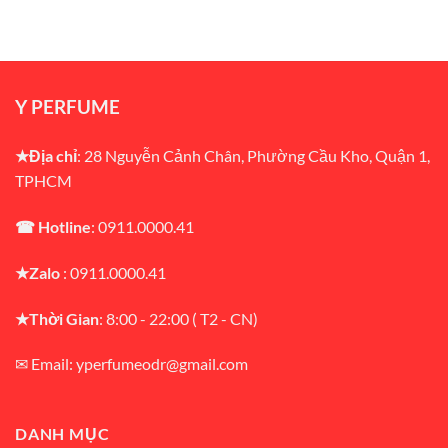
là:
tại
₫1,350,000.
là:
₫1,250,000.
Y PERFUME
★Địa chỉ
: 28 Nguyễn Cảnh Chân, Phường Cầu Kho, Quận 1,
TPHCM
☎ Hotline
: 0911.0000.41
★Zalo
: 0911.0000.41
★Thời Gian
: 8:00 - 22:00 ( T2 - CN)
✉ Email: yperfumeodr@gmail.com
DANH MỤC