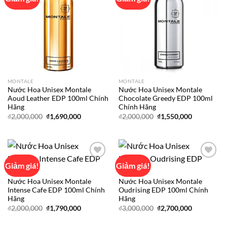
Add to
Add to
wishlist
wishlist
MONTALE
MONTALE
Nước Hoa Unisex Montale
Nước Hoa Unisex Montale
Aoud Leather EDP 100ml Chính
Chocolate Greedy EDP 100ml
Hãng
Chính Hãng
Giá
Giá
Giá
Giá
₫
2,000,000
₫
1,690,000
₫
2,000,000
₫
1,550,000
gốc
hiện
gốc
hiện
là:
tại
là:
tại
₫2,000,000.
là:
₫2,000,000.
là:
₫1,690,000.
₫1,550,000
Giảm giá!
Giảm giá!
MONTALE
MONTALE
Nước Hoa Unisex Montale
Nước Hoa Unisex Montale
Add to
Add to
Intense Cafe EDP 100ml Chính
Oudrising EDP 100ml Chính
wishlist
wishlist
Hãng
Hãng
Giá
Giá
Giá
Giá
₫
2,000,000
₫
1,790,000
₫
3,000,000
₫
2,700,000
gốc
hiện
gốc
hiện
là:
tại
là:
tại