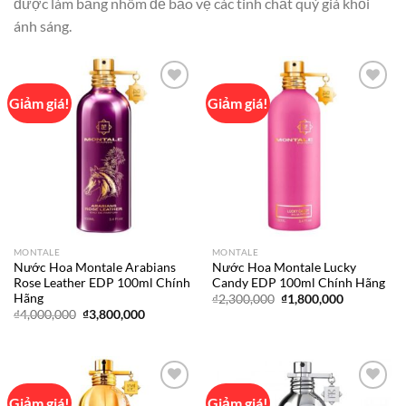
được làm bằng nhôm để bảo vệ các tinh chất quý giá khỏi
ánh sáng.
Giảm giá!
Giảm giá!
Add to
Add to
wishlist
wishlist
MONTALE
MONTALE
Nước Hoa Montale Arabians
Nước Hoa Montale Lucky
Rose Leather EDP 100ml Chính
Candy EDP 100ml Chính Hãng
Hãng
Giá
Giá
₫
2,300,000
₫
1,800,000
gốc
hiện
Giá
Giá
₫
4,000,000
₫
3,800,000
là:
tại
gốc
hiện
₫2,300,000.
là:
là:
tại
₫1,800,000
₫4,000,000.
là:
₫3,800,000.
Giảm giá!
Giảm giá!