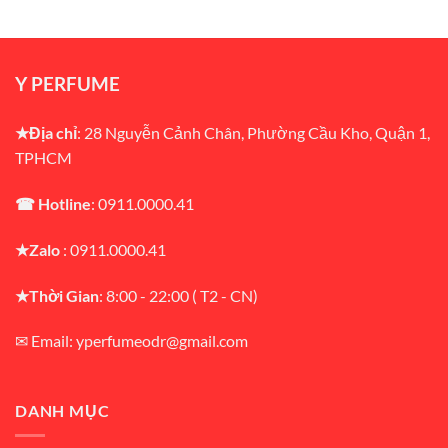
₫2,000,000.
là:
₫3,000,000.
là:
₫1,790,000.
₫2,700,000
Y PERFUME
★Địa chỉ
: 28 Nguyễn Cảnh Chân, Phường Cầu Kho, Quận 1,
TPHCM
☎ Hotline
: 0911.0000.41
★Zalo
: 0911.0000.41
★Thời Gian
: 8:00 - 22:00 ( T2 - CN)
✉ Email: yperfumeodr@gmail.com
DANH MỤC