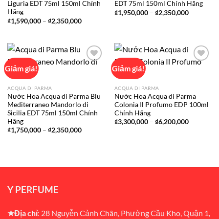
Liguria EDT 75ml 150ml Chính
EDT 75ml 150ml Chính Hãng
Hãng
Khoảng
₫
1,950,000
–
₫
2,350,000
giá:
Khoảng
₫
1,590,000
–
₫
2,350,000
từ
giá:
₫1,950,00
từ
đến
₫1,590,000
₫2,350,00
đến
₫2,350,000
Giảm giá!
Giảm giá!
Add to
Add to
ACQUA DI PARMA
ACQUA DI PARMA
wishlist
wishlist
Nước Hoa Acqua di Parma Blu
Nước Hoa Acqua di Parma
Mediterraneo Mandorlo di
Colonia Il Profumo EDP 100ml
Sicilia EDT 75ml 150ml Chính
Chính Hãng
Hãng
Khoảng
₫
3,300,000
–
₫
6,200,000
giá:
Khoảng
₫
1,750,000
–
₫
2,350,000
từ
giá:
₫3,300,00
từ
đến
₫1,750,000
₫6,200,00
đến
₫2,350,000
Y PERFUME
★Địa chỉ
: 28 Nguyễn Cảnh Chân, Phường Cầu Kho, Quận 1,