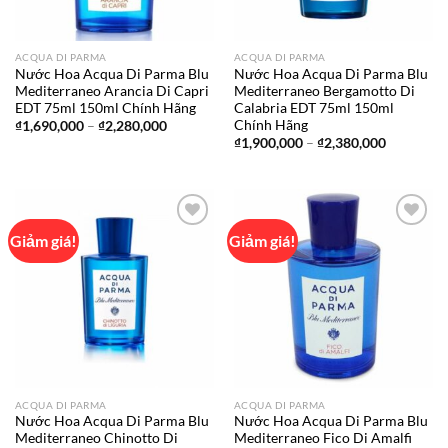
ACQUA DI PARMA
ACQUA DI PARMA
Nước Hoa Acqua Di Parma Blu
Nước Hoa Acqua Di Parma Blu
Mediterraneo Arancia Di Capri
Mediterraneo Bergamotto Di
EDT 75ml 150ml Chính Hãng
Calabria EDT 75ml 150ml
Chính Hãng
Khoảng
₫
1,690,000
–
₫
2,280,000
giá:
Khoảng
₫
1,900,000
–
₫
2,380,000
từ
giá:
₫1,690,000
từ
đến
₫1,900,00
₫2,280,000
đến
₫2,380,00
Giảm giá!
Giảm giá!
Add to
Add to
wishlist
wishlist
ACQUA DI PARMA
ACQUA DI PARMA
Nước Hoa Acqua Di Parma Blu
Nước Hoa Acqua Di Parma Blu
Mediterraneo Chinotto Di
Mediterraneo Fico Di Amalfi